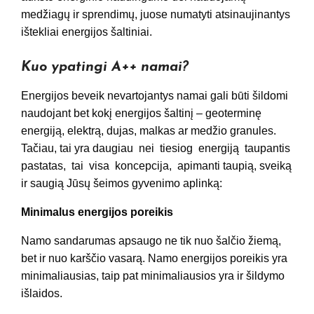
medžiagų ir sprendimų, juose numatyti atsinaujinantys
ištekliai energijos šaltiniai.
Kuo ypatingi A++ namai?
Energijos beveik nevartojantys namai gali būti šildomi
naudojant bet kokį energijos šaltinį – geoterminę
energiją, elektrą, dujas, malkas ar medžio granules.
Tačiau, tai yra daugiau nei tiesiog energiją taupantis
pastatas, tai visa koncepcija, apimanti taupią, sveiką
ir saugią Jūsų šeimos gyvenimo aplinką:
Minimalus energijos poreikis
Namo sandarumas apsaugo ne tik nuo šalčio žiemą,
bet ir nuo karščio vasarą. Namo energijos poreikis yra
minimaliausias, taip pat minimaliausios yra ir šildymo
išlaidos.