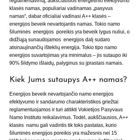
reglamentavimą, aukščiausios energetinio efektyvumo
klasės namas, populiariai vadinamas „pasyvus
namas“, dabar oficialiai vadinasi A++ klasės –
energijos beveik nevartojantis namas. Tokio namo
šiluminės energijos poreikis yra beveik lygus nuliui, o
didžiąją sunaudojamos energijos dalį sudaro
atsinaujinančių išteklių energija. Tokio tipo namo
energijos suvartojimas yra minimalus – jis sutaupo iki
90% šildymo išlaidų, palyginus su įprastais namais.
Kiek Jums sutaupys A++ namas?
Energijos beveik nevartojančio namo energijos
efektyvumo ir sandarumo charakteristikos griežtai
reglamentuojamos ir turi atitikti Vokietijos Pasyvaus
Namo Instituto reikalavimus. Todėl, aukščiausios, A++
klasės namu gali vadintis tik toks pastatas, kurio
šiluminės energijos poreikis yra mažesnis nei 15