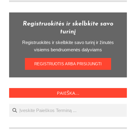
Registruokitės ir skelbkite savo
turinį
Registruokitės ir skelbkite savo turinį ir žinutės
visiems bendruomenės dalyviams
REGISTRUOTIS ARBA PRISIJUNGTI
PAIEŠKA….
Ieškoti