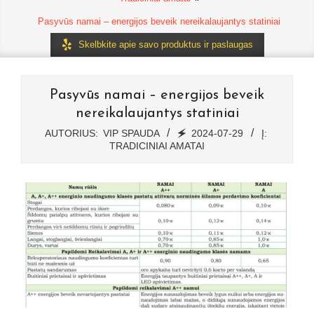
Pasyvūs namai – energijos beveik nereikalaujantys statiniai
Skelbkite apie savo produktus ir paslaugas
Pasyvūs namai – energijos beveik
nereikalaujantys statiniai
AUTORIUS:
VIP SPAUDA
🗲
2024-07-29
Į:
TRADICINIAI AMATAI