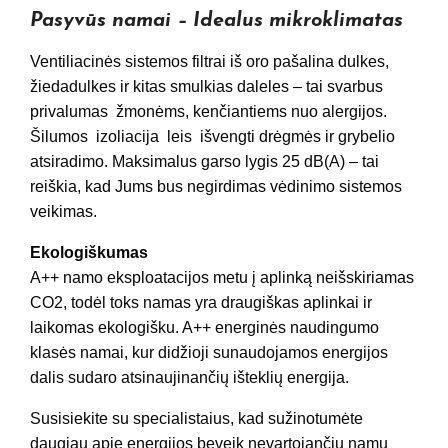
Pasyvūs namai –
Idealus mikroklimatas
Ventiliacinės sistemos filtrai iš oro pašalina dulkes,
žiedadulkes ir kitas smulkias daleles – tai svarbus
privalumas žmonėms, kenčiantiems nuo alergijos.
Šilumos izoliacija leis išvengti drėgmės ir grybelio
atsiradimo. Maksimalus garso lygis 25 dB(A) – tai
reiškia, kad Jums bus negirdimas vėdinimo sistemos
veikimas.
Ekologiškumas
A++ namo eksploatacijos metu į aplinką neišskiriamas
CO2, todėl toks namas yra draugiškas aplinkai ir
laikomas ekologišku. A++ energinės naudingumo
klasės namai, kur didžioji sunaudojamos energijos
dalis sudaro atsinaujinančių išteklių energija.
Susisiekite su specialistaius, kad sužinotumėte
daugiau apie energijos beveik nevartojančių namų