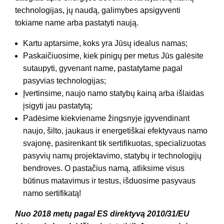
technologijas, jų naudą, galimybes apsigyventi
tokiame name arba pastatyti naują.
Kartu aptarsime, koks yra Jūsų idealus namas;
Paskaičiuosime, kiek pinigų per metus Jūs galėsite
sutaupyti, gyvenant name, pastatytame pagal
pasyvias technologijas;
Įvertinsime, naujo namo statybų kainą arba išlaidas
įsigyti jau pastatytą;
Padėsime kiekviename žingsnyje įgyvendinant
naujo, šilto, jaukaus ir energetiškai efektyvaus namo
svajonę, pasirenkant tik sertifikuotas, specializuotas
pasyvių namų projektavimo, statybų ir technologijų
bendroves. O pastačius namą, atliksime visus
būtinus matavimus ir testus, išduosime pasyvaus
namo sertifikatą!
Nuo 2018 metų pagal ES direktyvą 2010/31/EU