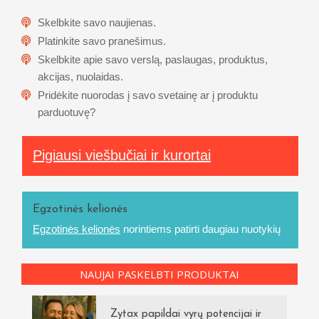
Skelbkite savo naujienas.
Platinkite savo pranešimus.
Skelbkite apie savo verslą, paslaugas, produktus,
akcijas, nuolaidas.
Pridėkite nuorodas į savo svetainę ar į produktu
parduotuvę?
Pigiausi viešbučiai ir kurortai
Egzotinės kelionės
Egzotinės kelionės
norintiems patirti daugiau nuotykių
NAUJAI PASKELBTI PRODUKTAI
Zytax papildai vyrų potencijai ir