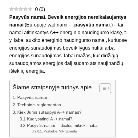
0
(
0
)
Pasyvūs namai
.
Beveik energijos nereikalaujantys
namai
(Europoje vadinami – „
pasyvūs namai
„) – tai
namai atitinkantys A++ energinio naudingumo klasę, t.
y. labai aukšto energinio naudingumo namai, kuriuose
energijos sunaudojimas beveik lygus nuliui arba
energijos sunaudojimas labai mažas, kur didžiąją
sunaudojamos energijos dalį sudaro atsinaujinančių
išteklių energija.
Šiame straipsnyje turinys apie
Pasyvūs namai
Techninis reglamentas
Kiek Jums sutaupys A++ namas?
Kuo ypatingi A++ namai?
Pasyvūs namai – Idealus mikroklimatas
Paskelbė: VIP Spauda