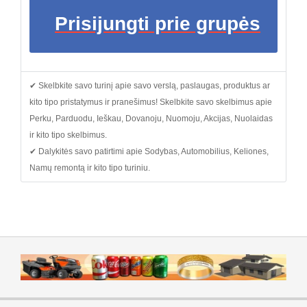
Prisijungti prie grupės
✔ Skelbkite savo turinį apie savo verslą, paslaugas, produktus ar
kito tipo pristatymus ir pranešimus! Skelbkite savo skelbimus apie
Perku, Parduodu, Ieškau, Dovanoju, Nuomoju, Akcijas, Nuolaidas
ir kito tipo skelbimus.
✔ Dalykitės savo patirtimi apie Sodybas, Automobilius, Keliones,
Namų remontą ir kito tipo turiniu.