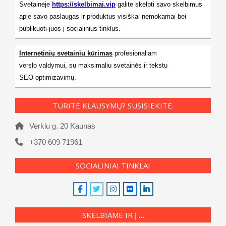
Svetainėje
https://skelbimai.vip
galite skelbti savo skelbimus
apie savo paslaugas ir produktus visiškai nemokamai bei
publikuoti juos į socialinius tinklus.
Internetinių svetainių kūrimas
profesionaliam
verslo valdymui, su maksimaliu svetainės ir tekstu
SEO optimizavimų.
TURITE KLAUSYMŲ? SUSISIEKITE.
Verkiu g. 20 Kaunas
+370 609 71961
SOCIALINIAI TINKLAI
SKELBIAME IR Į …