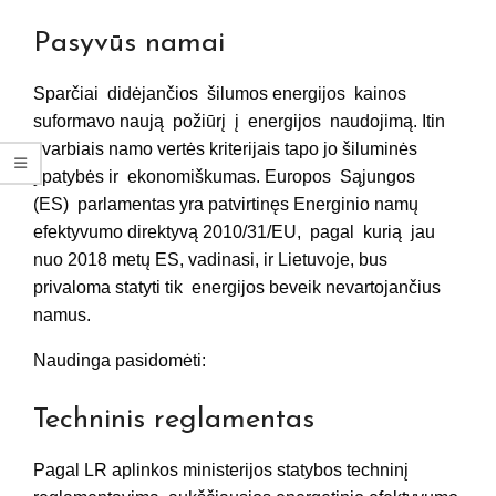
Pasyvūs namai
Sparčiai didėjančios šilumos energijos kainos
suformavo naują požiūrį į energijos naudojimą. Itin
svarbiais namo vertės kriterijais tapo jo šiluminės
ypatybės ir ekonomiškumas. Europos Sąjungos
(ES) parlamentas yra patvirtinęs Energinio namų
efektyvumo direktyvą 2010/31/EU, pagal kurią jau
nuo 2018 metų ES, vadinasi, ir Lietuvoje, bus
privaloma statyti tik energijos beveik nevartojančius
namus.
Naudinga pasidomėti:
Techninis reglamentas
Pagal LR aplinkos ministerijos statybos techninį