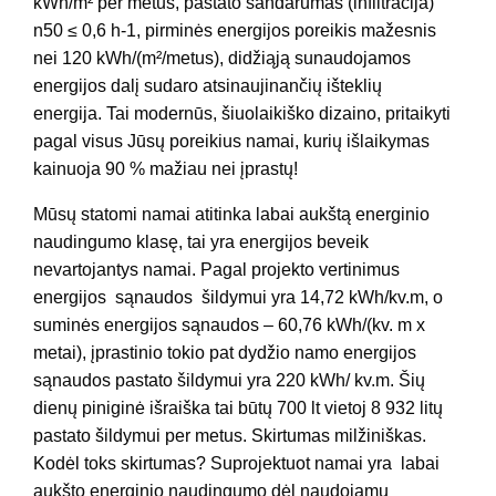
kWh/m² per metus, pastato sandarumas (infiltracija)
n50 ≤ 0,6 h-1, pirminės energijos poreikis mažesnis
nei 120 kWh/(m²/metus), didžiąją sunaudojamos
energijos dalį sudaro atsinaujinančių išteklių
energija. Tai modernūs, šiuolaikiško dizaino, pritaikyti
pagal visus Jūsų poreikius namai, kurių išlaikymas
kainuoja 90 % mažiau nei įprastų!
Mūsų statomi namai atitinka labai aukštą energinio
naudingumo klasę, tai yra energijos beveik
nevartojantys namai. Pagal projekto vertinimus
energijos sąnaudos šildymui yra 14,72 kWh/kv.m, o
suminės energijos sąnaudos – 60,76 kWh/(kv. m x
metai), įprastinio tokio pat dydžio namo energijos
sąnaudos pastato šildymui yra 220 kWh/ kv.m. Šių
dienų piniginė išraiška tai būtų 700 lt vietoj 8 932 litų
pastato šildymui per metus. Skirtumas milžiniškas.
Kodėl toks skirtumas? Suprojektuot namai yra labai
aukšto energinio naudingumo dėl naudojamų