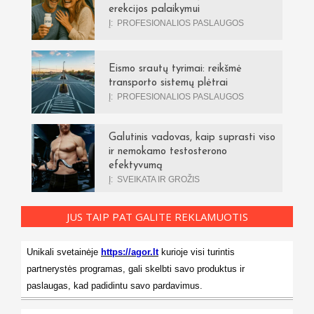
erekcijos palaikymui
Į:
PROFESIONALIOS PASLAUGOS
Eismo srautų tyrimai: reikšmė
transporto sistemų plėtrai
Į:
PROFESIONALIOS PASLAUGOS
Galutinis vadovas, kaip suprasti viso
ir nemokamo testosterono
efektyvumą
Į:
SVEIKATA IR GROŽIS
JUS TAIP PAT GALITE REKLAMUOTIS
Unikali svetainėje
https://agor.lt
kurioje visi turintis
partnerystės programas, gali skelbti savo produktus ir
paslaugas, kad padidintu savo pardavimus.