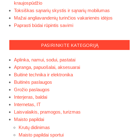
kraujospūdžio
Toksiškas sąnarių skystis ir sąnarių mobilumas
Mažai angliavandenių turinčios vakarienės idėjos
Paprasti būdai rūpintis savimi
PASIRINKITE KATEGORIJĄ
Aplinka, namui, sodui, pastatai
Apranga, papuošalai, aksesuarai
Buitinė technika ir elektronika
Buitinės paslaugos
Grožio paslaugos
Interjeras, baldai
Internetas, IT
Laisvalaikis, pramogos, turizmas
Maisto papildai
Krutų didinimas
Maisto papildai sportui