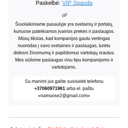
Paskelbė:
VIP Spauda
Šiuolaikiniame pasaulyje yra svetainių ir portalų,
kuriuose pateikiamos įvairios prekės ir paslaugos.
Mūsų tikslas, kad kompanijos gautu vertingas
nuorodas į savo svetaines ir paslaugas, turėtu
didesni žinomumą ir papildomus vartotojų srautus.
Mes siūlome paslaugas visu tipu kompanijoms ir
vartotojams.
Su manimi jus galite susisiekti telefonu
+37060971961
arba el. paštu
«namuose2@gmail.com»
2024-