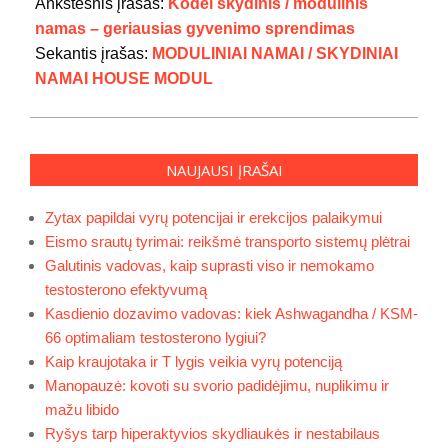
07-
Ankstesnis įrašas:
Kodėl skydinis / modulinis
29
namas – geriausias gyvenimo sprendimas
Sekantis įrašas:
MODULINIAI NAMAI / SKYDINIAI
NAMAI HOUSE MODUL
NAUJAUSI ĮRAŠAI
Zytax papildai vyrų potencijai ir erekcijos palaikymui
Eismo srautų tyrimai: reikšmė transporto sistemų plėtrai
Galutinis vadovas, kaip suprasti viso ir nemokamo
testosterono efektyvumą
Kasdienio dozavimo vadovas: kiek Ashwagandha / KSM-
66 optimaliam testosterono lygiui?
Kaip kraujotaka ir T lygis veikia vyrų potenciją
Manopauzė: kovoti su svorio padidėjimu, nuplikimu ir
mažu libido
Ryšys tarp hiperaktyvios skydliaukės ir nestabilaus