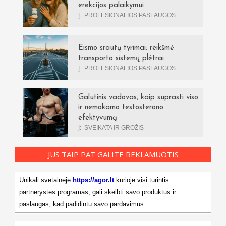
erekcijos palaikymui
Į:
PROFESIONALIOS PASLAUGOS
Eismo srautų tyrimai: reikšmė
transporto sistemų plėtrai
Į:
PROFESIONALIOS PASLAUGOS
Galutinis vadovas, kaip suprasti viso
ir nemokamo testosterono
efektyvumą
Į:
SVEIKATA IR GROŽIS
JUS TAIP PAT GALITE REKLAMUOTIS
Unikali svetainėje
https://agor.lt
kurioje visi turintis
partnerystės programas, gali skelbti savo produktus ir
paslaugas, kad padidintu savo pardavimus.