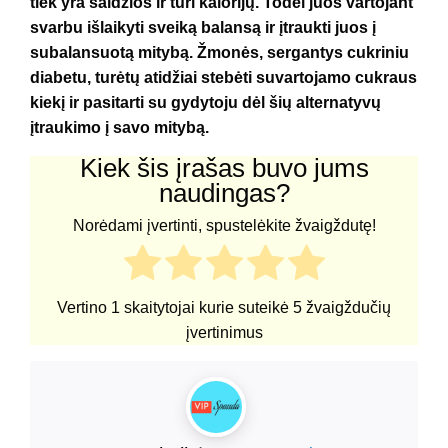
tiek yra saldžios ir turi kalorijų. Todėl juos vartojant
svarbu išlaikyti sveiką balansą ir įtraukti juos į
subalansuotą mitybą. Žmonės, sergantys cukriniu
diabetu, turėtų atidžiai stebėti suvartojamo cukraus
kiekį ir pasitarti su gydytoju dėl šių alternatyvų
įtraukimo į savo mitybą.
Kiek šis įrašas buvo jums
naudingas?
Norėdami įvertinti, spustelėkite žvaigždutę!
Vertino
1
skaitytojai kurie suteikė
5
žvaigždučių
įvertinimus