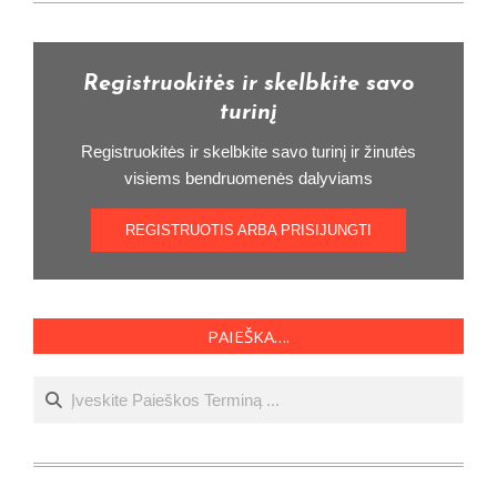
Registruokitės ir skelbkite savo
turinį
Registruokitės ir skelbkite savo turinį ir žinutės
visiems bendruomenės dalyviams
REGISTRUOTIS ARBA PRISIJUNGTI
PAIEŠKA….
Ieškoti