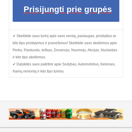
Prisijungti prie grupės
✔ Skelbkite savo turinį apie savo verslą, paslaugas, produktus ar
kito tipo pristatymus ir pranešimus! Skelbkite savo skelbimus apie
Perku, Parduodu, Ieškau, Dovanoju, Nuomoju, Akcijas, Nuolaidas
ir kito tipo skelbimus.
✔ Dalykitės savo patirtimi apie Sodybas, Automobilius, Keliones,
Namų remontą ir kito tipo turiniu.