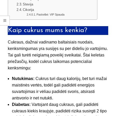
Stevija
Cikorija
Paskelbė: VIP Spauda
Kaip cukrus mums kenkia?
Cukraus, dažnai vadinamo baltaisiais nuodais,
kenksmingumas yra susijęs su per dideliu jo vartojimu.
Tai gali turėti neigiamą poveikį sveikatai. Štai keletas
priežasčių, kodėl cukrus laikomas potencialiai
kenksmingu:
Nutukimas:
Cukrus turi daug kalorijų, bet turi mažai
maistinės vertės, todėl gali padidėti energijos
suvartojimas ir vėliau padidėti svoris, atsirasti
antsvorio ir net nutukti.
Diabetas:
Vartojant daug cukraus, gali padidėti
cukraus kiekis kraujyje, padidėti rizika susirgti 2 tipo