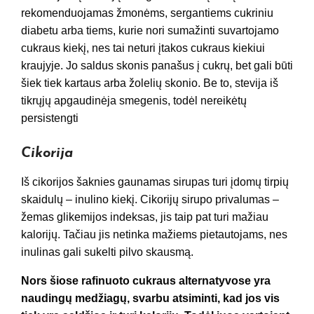
rekomenduojamas žmonėms, sergantiems cukriniu
diabetu arba tiems, kurie nori sumažinti suvartojamo
cukraus kiekį, nes tai neturi įtakos cukraus kiekiui
kraujyje. Jo saldus skonis panašus į cukrų, bet gali būti
šiek tiek kartaus arba žolelių skonio. Be to, stevija iš
tikrųjų apgaudinėja smegenis, todėl nereikėtų
persistengti
Cikorija
Iš cikorijos šaknies gaunamas sirupas turi įdomų tirpių
skaidulų – inulino kiekį. Cikorijų sirupo privalumas –
žemas glikemijos indeksas, jis taip pat turi mažiau
kalorijų. Tačiau jis netinka mažiems pietautojams, nes
inulinas gali sukelti pilvo skausmą.
Nors šiose rafinuoto cukraus alternatyvose yra
naudingų medžiagų, svarbu atsiminti, kad jos vis