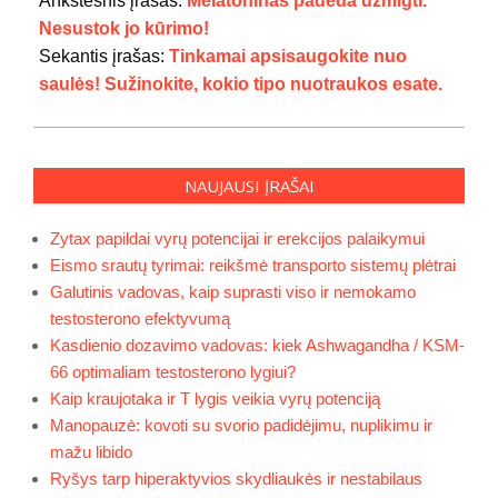
Ankstesnis įrašas:
Melatoninas padeda užmigti.
25
Nesustok jo kūrimo!
Sekantis įrašas:
Tinkamai apsisaugokite nuo
saulės! Sužinokite, kokio tipo nuotraukos esate.
NAUJAUSI ĮRAŠAI
Zytax papildai vyrų potencijai ir erekcijos palaikymui
Eismo srautų tyrimai: reikšmė transporto sistemų plėtrai
Galutinis vadovas, kaip suprasti viso ir nemokamo
testosterono efektyvumą
Kasdienio dozavimo vadovas: kiek Ashwagandha / KSM-
66 optimaliam testosterono lygiui?
Kaip kraujotaka ir T lygis veikia vyrų potenciją
Manopauzė: kovoti su svorio padidėjimu, nuplikimu ir
mažu libido
Ryšys tarp hiperaktyvios skydliaukės ir nestabilaus