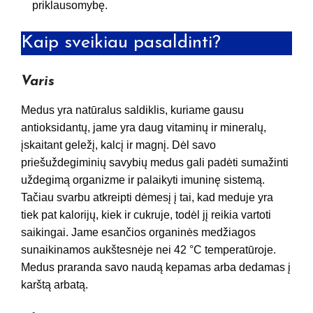
priklausomybę.
Kaip sveikiau pasaldinti?
Varis
Medus yra natūralus saldiklis, kuriame gausu
antioksidantų, jame yra daug vitaminų ir mineralų,
įskaitant geležį, kalcį ir magnį. Dėl savo
priešuždegiminių savybių medus gali padėti sumažinti
uždegimą organizme ir palaikyti imuninę sistemą.
Tačiau svarbu atkreipti dėmesį į tai, kad meduje yra
tiek pat kalorijų, kiek ir cukruje, todėl jį reikia vartoti
saikingai. Jame esančios organinės medžiagos
sunaikinamos aukštesnėje nei 42 °C temperatūroje.
Medus praranda savo naudą kepamas arba dedamas į
karštą arbatą.