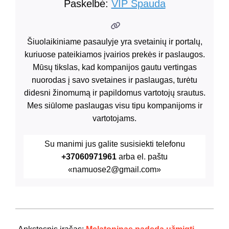
Paskelbė:
VIP Spauda
Šiuolaikiniame pasaulyje yra svetainių ir portalų,
kuriuose pateikiamos įvairios prekės ir paslaugos.
Mūsų tikslas, kad kompanijos gautu vertingas
nuorodas į savo svetaines ir paslaugas, turėtu
didesni žinomumą ir papildomus vartotojų srautus.
Mes siūlome paslaugas visu tipu kompanijoms ir
vartotojams.
Su manimi jus galite susisiekti telefonu
+37060971961
arba el. paštu
«namuose2@gmail.com»
2024-
10-