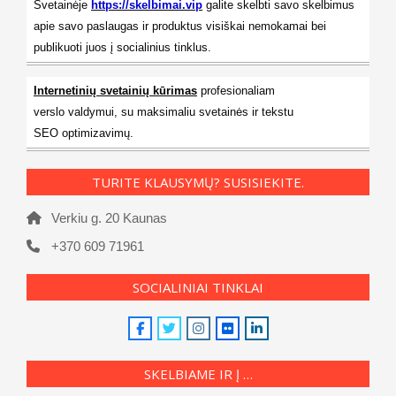
Svetainėje
https://skelbimai.vip
galite skelbti savo skelbimus
apie savo paslaugas ir produktus visiškai nemokamai bei
publikuoti juos į socialinius tinklus.
Internetinių svetainių kūrimas
profesionaliam
verslo valdymui, su maksimaliu svetainės ir tekstu
SEO optimizavimų.
TURITE KLAUSYMŲ? SUSISIEKITE.
Verkiu g. 20 Kaunas
+370 609 71961
SOCIALINIAI TINKLAI
SKELBIAME IR Į …