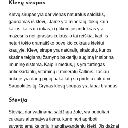
Klevų sirupas
Klevų sirupas yra dar vienas natūralus saldiklis,
gaunamas iš klevų. Jame yra mineralų, tokių kaip
kalcis, kalis ir cinkas, o glikemijos indeksas yra
mažesnis nei įprastas cukrus, o tai reiškia, kad jis
neturi tokio dramatiško poveikio cukraus kiekiui
kraujyje. Klevų sirupe yra natūralių skaidulų, kurios
skatina teigiamų žarnyno bakterijų augimą ir stiprina
imuninę sistemą. Kaip ir medus, jis yra turtingas
antioksidantų, vitaminų ir mineralų šaltinis. Tačiau
rinkoje yra daug pigių pakaitalų su pridėtu cukrumi.
Saugokitės tų. Grynas klevų sirupas yra labai brangus.
Stevija
Stevija, dar vadinama saldžiąja žole, yra populiari
cukraus alternatyva tiems, kurie nori apriboti
suvartojamų kalorijų ir angliavandenių kiekį. Jis dažnai