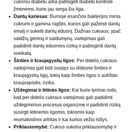
cukriniu diabetu arba pablogėti diabeto kontrolė
žmonėms, kurie jau serga šia liga.
Dantų kariesas:
Burnoje esančios bakterijos minta
cukrumi ir gamina rūgštis, kurios gali pažeisti dantų
emalį ir sukelti dantų ėduonį. Dažnas cukraus, ypač
saldžių gėrimų ir saldumynų, vartojimas gali
padidinti dantų ėduonies riziką ir pabloginti dantų
sveikatą.
Širdies ir kraujagyslių ligos:
Per didelis cukraus
vartojimas gali būti susijęs su didesne širdies ir
kraujagyslių ligų, tokių kaip širdies ligos ir aukštas
kraujospūdis, rizika.
Uždegimai ir lėtinės ligos:
Kai kurie tyrimai rodo,
kad per didelis cukraus vartojimas gali padidinti
uždegiminius procesus organizme ir padidinti riziką
susirgti lėtinėmis ligomis, tokiomis kaip
reumatoidinis artritas ir kai kurios vėžio rūšys.
Priklausomybė:
Cukrus sukelia priklausomybę ir