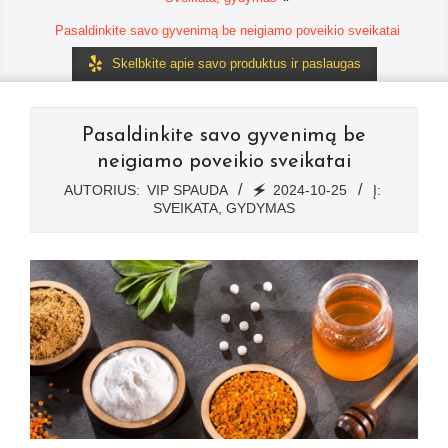
Pasaldinkite savo gyvenimą be neigiamo poveikio sveikatai
Skelbkite apie savo produktus ir paslaugas
Pasaldinkite savo gyvenimą be
neigiamo poveikio sveikatai
AUTORIUS:
VIP SPAUDA
🗲
2024-10-25
Į:
SVEIKATA, GYDYMAS