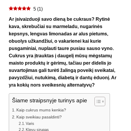
5
(
1
)
Ar įsivaizduoji savo dieną be cukraus? Rytinė
kava, skrebučiai su marmeladu, nugarinės
kepsnys, lengvas limonadas ar alus pietums,
obuolys užkandžiui, o vakarienei kai kurie
pusgaminiai, nuplauti taure pusiau sauso vyno.
Cukrus yra įtrauktas į daugelį mūsų mėgstamų
maisto produktų ir gėrimų, tačiau per didelis jo
suvartojimas gali turėti žalingą poveikį sveikatai,
pavyzdžiui, nutukimą, diabetą ir dantų ėduonį. Ar
yra kokių nors sveikesnių alternatyvų?
Šiame straipsnyje turinys apie
Kaip cukrus mums kenkia?
Kaip sveikiau pasaldinti?
Varis
Klevų sirupas