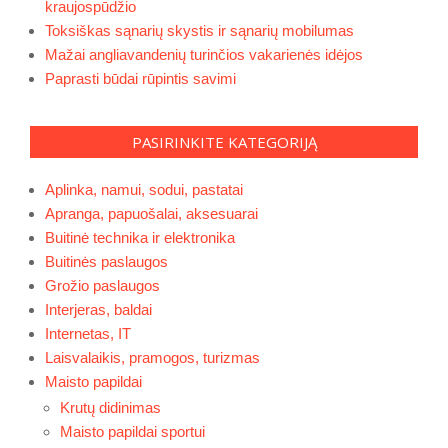
kraujospūdžio
Toksiškas sąnarių skystis ir sąnarių mobilumas
Mažai angliavandenių turinčios vakarienės idėjos
Paprasti būdai rūpintis savimi
PASIRINKITE KATEGORIJĄ
Aplinka, namui, sodui, pastatai
Apranga, papuošalai, aksesuarai
Buitinė technika ir elektronika
Buitinės paslaugos
Grožio paslaugos
Interjeras, baldai
Internetas, IT
Laisvalaikis, pramogos, turizmas
Maisto papildai
Krutų didinimas
Maisto papildai sportui