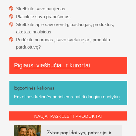
Skelbkite savo naujienas.
Platinkite savo pranešimus.
Skelbkite apie savo verslą, paslaugas, produktus,
akcijas, nuolaidas.
Pridėkite nuorodas į savo svetainę ar į produktu
parduotuvę?
Pigiausi viešbučiai ir kurortai
Egzotinės kelionės
Egzotinės kelionės
norintiems patirti daugiau nuotykių
NAUJAI PASKELBTI PRODUKTAI
Zytax papildai vyrų potencijai ir