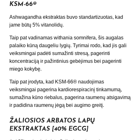
KSM-66®
Ashwagandha ekstraktas buvo standartizuotas, kad
jame būtų 5% vitanolidų.
Taip pat vadinamas withania somnifera, šis augalas
palaiko kūną daugeliu lygių. Tyrimai rodo, kad jis gali
veiksmingai padėti sumažinti stresą, pagerinti
koncentraciją ir pažintinius gebėjimus bei pagerinti
miego kokybę.
Taip pat įrodyta, kad KSM-66® naudojimas
veiksmingai pagerina kardiorespiracinį tinkamumą,
sumažina kūno riebalus, pagerina raumenų atsigavimą
ir padidina raumenų jėgą bei augimo greitį.
ŽALIOSIOS ARBATOS LAPŲ
EKSTRAKTAS [40% EGCG]