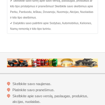
✔ Skelbkite savo turinį apie savo verslą, paslaugas, produktus ar
kito tipo pristatymus ir pranešimus! Skelbkite savo skelbimus apie
Perku, Parduodu, Ieškau, Dovanoju, Nuomoju, Akcijas, Nuolaidas
ir kito tipo skelbimus.
✔ Dalykitės savo patirtimi apie Sodybas, Automobilius, Keliones,
Namų remontą ir kito tipo turiniu.
Skelbkite savo naujienas.
Platinkite savo pranešimus.
Skelbkite apie savo verslą, paslaugas, produktus,
akcijas, nuolaidas.