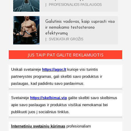
Į:
PROFESIONALIOS PASLAUGOS
Galutinis vadovas, kaip suprasti viso
ir nemokamo testosterono
efektyvumą
Į:
SVEIKATA IR GROŽIS
JUS TAIP PAT GALITE REKLAMUOTIS
Unikali svetainėje
https://agor.lt
kurioje visi turintis
partnerystės programas, gali skelbti savo produktus ir
paslaugas, kad padidintu savo pardavimus.
Svetainėje
https://skelbimai.vip
galite skelbti savo skelbimus
apie savo paslaugas ir produktus visiškai nemokamai bei
publikuoti juos į socialinius tinklus.
Internetinių svetainių kūrimas
profesionaliam