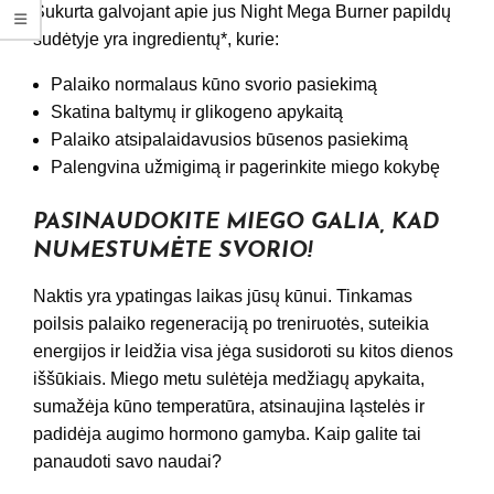
Sukurta galvojant apie jus Night Mega Burner papildų
sudėtyje yra ingredientų*, kurie:
Palaiko normalaus kūno svorio pasiekimą
Skatina baltymų ir glikogeno apykaitą
Palaiko atsipalaidavusios būsenos pasiekimą
Palengvina užmigimą ir pagerinkite miego kokybę
PASINAUDOKITE MIEGO GALIA, KAD
NUMESTUMĖTE SVORIO!
Naktis yra ypatingas laikas jūsų kūnui. Tinkamas
poilsis palaiko regeneraciją po treniruotės, suteikia
energijos ir leidžia visa jėga susidoroti su kitos dienos
iššūkiais. Miego metu sulėtėja medžiagų apykaita,
sumažėja kūno temperatūra, atsinaujina ląstelės ir
padidėja augimo hormono gamyba. Kaip galite tai
panaudoti savo naudai?