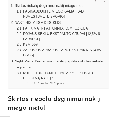
Skirtas riebalų deginimui naktį miego metu!
PASINAUDOKITE MIEGO GALIA, KAD
NUMESTUMĖTE SVORIO!
NAKTINIS MEGA DEGIKLIS
PATIKIMA IR PATIKRINTA KOMPOZICIJA
ROJAUS SĖKLŲ EKSTRAKTO GRŪDAI [12,5% 6-
PARADOL]
KSM-66®
ŽALIOSIOS ARBATOS LAPŲ EKSTRAKTAS [40%
EGCG]
Night Mega Burner yra maisto papildas skirtas riebalu
deginimui
KODĖL TURĖTUMĖTE PALAIKYTI RIEBALŲ
DEGINIMĄ NAKTĮ?
Paskelbė: VIP Spauda
Skirtas riebalų deginimui naktį
miego metu!