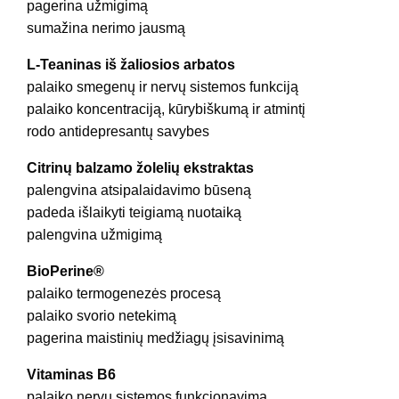
pagerina užmigimą
sumažina nerimo jausmą
L-Teaninas iš žaliosios arbatos
palaiko smegenų ir nervų sistemos funkciją
palaiko koncentraciją, kūrybiškumą ir atmintį
rodo antidepresantų savybes
Citrinų balzamo žolelių ekstraktas
palengvina atsipalaidavimo būseną
padeda išlaikyti teigiamą nuotaiką
palengvina užmigimą
BioPerine®
palaiko termogenezės procesą
palaiko svorio netekimą
pagerina maistinių medžiagų įsisavinimą
Vitaminas B6
palaiko nervų sistemos funkcionavimą