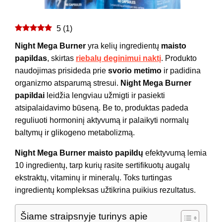
5
(
1
)
Night Mega Burner
yra kelių ingredientų
maisto
papildas
, skirtas
riebalų deginimui naktį
. Produkto
naudojimas prisideda prie
svorio metimo
ir padidina
organizmo atsparumą stresui.
Night Mega Burner
papildai
leidžia lengviau užmigti ir pasiekti
atsipalaidavimo būseną. Be to, produktas padeda
reguliuoti hormoninį aktyvumą ir palaikyti normalų
baltymų ir glikogeno metabolizmą.
Night Mega Burner maisto papildų
efektyvumą lemia
10 ingredientų, tarp kurių rasite sertifikuotų augalų
ekstraktų, vitaminų ir mineralų. Toks turtingas
ingredientų kompleksas užtikrina puikius rezultatus.
Šiame straipsnyje turinys apie