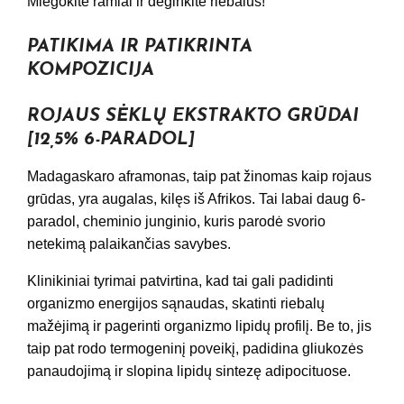
Miegokite ramiai ir deginkite riebalus!
PATIKIMA IR PATIKRINTA
KOMPOZICIJA
ROJAUS SĖKLŲ EKSTRAKTO GRŪDAI
[12,5% 6-PARADOL]
Madagaskaro aframonas, taip pat žinomas kaip rojaus
grūdas, yra augalas, kilęs iš Afrikos. Tai labai daug 6-
paradol, cheminio junginio, kuris parodė svorio
netekimą palaikančias savybes.
Klinikiniai tyrimai patvirtina, kad tai gali padidinti
organizmo energijos sąnaudas, skatinti riebalų
mažėjimą ir pagerinti organizmo lipidų profilį. Be to, jis
taip pat rodo termogeninį poveikį, padidina gliukozės
panaudojimą ir slopina lipidų sintezę adipocituose.