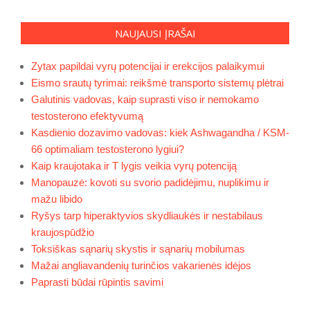
NAUJAUSI ĮRAŠAI
Zytax papildai vyrų potencijai ir erekcijos palaikymui
Eismo srautų tyrimai: reikšmė transporto sistemų plėtrai
Galutinis vadovas, kaip suprasti viso ir nemokamo
testosterono efektyvumą
Kasdienio dozavimo vadovas: kiek Ashwagandha / KSM-
66 optimaliam testosterono lygiui?
Kaip kraujotaka ir T lygis veikia vyrų potenciją
Manopauzė: kovoti su svorio padidėjimu, nuplikimu ir
mažu libido
Ryšys tarp hiperaktyvios skydliaukės ir nestabilaus
kraujospūdžio
Toksiškas sąnarių skystis ir sąnarių mobilumas
Mažai angliavandenių turinčios vakarienės idėjos
Paprasti būdai rūpintis savimi