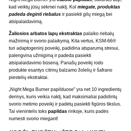
kad veiktų jūsų sėkmei naktį. Kol
miegate, produktas
padeda deginti riebalus
ir pasiekti gilų miegą bei
atsipalaidavimą.
Žaliosios arbatos lapų ekstraktas
palaiko riebalų
mažinimą ir svorio palaikymą. Kita vertus, KSM-66®
turi adaptogeninį poveikį, padidina atsparumą stresui,
palengvina užmigimą ir padeda pasiekti
atsipalaidavimo būseną. Panašų poveikį rodo
produkte esantys citrinų balzamo žolelių ir šafrano
piestelių ekstraktai.
„Night Mega Burner papilduose” yra net 10 ingredientų
derinys, kuris veikia naktį, kad maksimaliai padidintų
svorio metimo poveikį ir padėtų pasiekti figūros tikslus.
Tai vienintelis toks
papildas
rinkoje, kuris padės
numesti svorio miegant!