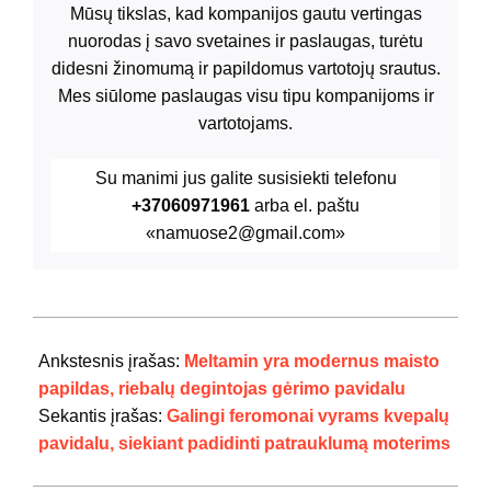
Mūsų tikslas, kad kompanijos gautu vertingas
nuorodas į savo svetaines ir paslaugas, turėtu
didesni žinomumą ir papildomus vartotojų srautus.
Mes siūlome paslaugas visu tipu kompanijoms ir
vartotojams.
Su manimi jus galite susisiekti telefonu
+37060971961
arba el. paštu
«namuose2@gmail.com»
2024-
08-
Ankstesnis įrašas:
Meltamin yra modernus maisto
03
papildas, riebalų degintojas gėrimo pavidalu
Sekantis įrašas:
Galingi feromonai vyrams kvepalų
pavidalu, siekiant padidinti patrauklumą moterims