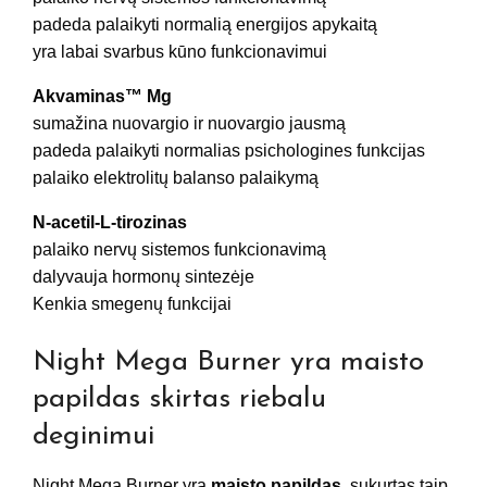
padeda palaikyti normalią energijos apykaitą
yra labai svarbus kūno funkcionavimui
Akvaminas™ Mg
sumažina nuovargio ir nuovargio jausmą
padeda palaikyti normalias psichologines funkcijas
palaiko elektrolitų balanso palaikymą
N-acetil-L-tirozinas
palaiko nervų sistemos funkcionavimą
dalyvauja hormonų sintezėje
Kenkia smegenų funkcijai
Night Mega Burner yra maisto
papildas skirtas riebalu
deginimui
Night Mega Burner yra
maisto papildas
, sukurtas taip,