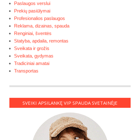
Paslaugos verslui
Prekių pasiūlymai
Profesionalios paslaugos
Reklama, dizainas, spauda
Renginiai, šventės
Statyba, apdaila, remontas
Sveikata ir grožis
Sveikata, gydymas
Tradiciniai amatai
Transportas
SVEIKI APSILANKĘ VIP SPAUDA SVETAINĖJE