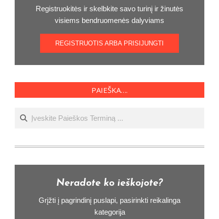
Registruokitės ir skelbkite savo turinį ir žinutės
visiems bendruomenės dalyviams
REGISTRUOTIS ARBA PRISIJUNGTI
PAIEŠKA….
Ieškoti
Neradote ko ieškojote?
Grįžti į pagrindinį puslapi, pasirinkti reikalinga
kategorija