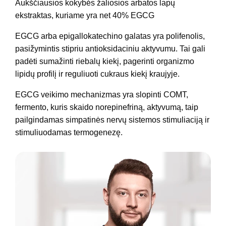
Aukščiausios kokybės žaliosios arbatos lapų
ekstraktas, kuriame yra net 40% EGCG
EGCG arba epigallokatechino galatas yra polifenolis,
pasižymintis stipriu antioksidaciniu aktyvumu. Tai gali
padėti sumažinti riebalų kiekį, pagerinti organizmo
lipidų profilį ir reguliuoti cukraus kiekį kraujyje.
EGCG veikimo mechanizmas yra slopinti COMT,
fermento, kuris skaido norepinefriną, aktyvumą, taip
pailgindamas simpatinės nervų sistemos stimuliaciją ir
stimuliuodamas termogenezę.