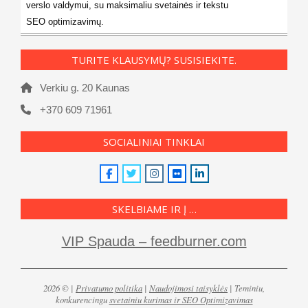
verslo valdymui, su maksimaliu svetainės ir tekstu
SEO optimizavimų.
TURITE KLAUSYMŲ? SUSISIEKITE.
Verkiu g. 20 Kaunas
+370 609 71961
SOCIALINIAI TINKLAI
SKELBIAME IR Į …
VIP Spauda – feedburner.com
2026 © |
Privatumo politika
|
Naudojimosi taisyklės
| Teminiu,
konkurencingu
svetainiu kurimas ir SEO Optimizavimas