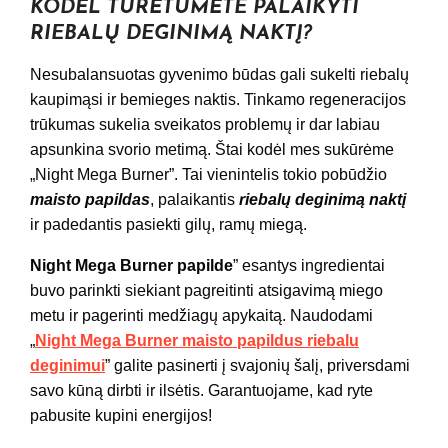
KODĖL TURĖTUMĖTE PALAIKYTI
RIEBALŲ DEGINIMĄ NAKTĮ?
Nesubalansuotas gyvenimo būdas gali sukelti riebalų
kaupimąsi ir bemieges naktis. Tinkamo regeneracijos
trūkumas sukelia sveikatos problemų ir dar labiau
apsunkina svorio metimą. Štai kodėl mes sukūrėme
„Night Mega Burner”. Tai vienintelis tokio pobūdžio
maisto papildas
, palaikantis
riebalų deginimą naktį
ir padedantis pasiekti gilų, ramų miegą.
Night Mega Burner papilde
” esantys ingredientai
buvo parinkti siekiant pagreitinti atsigavimą miego
metu ir pagerinti medžiagų apykaitą. Naudodami
„
Night Mega Burner maisto papildus riebalu
deginimui
” galite pasinerti į svajonių šalį, priversdami
savo kūną dirbti ir ilsėtis. Garantuojame, kad ryte
pabusite kupini energijos!