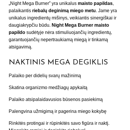
„Night Mega Burner” yra unikalus
maisto papildas
,
palaikantis
riebalų deginimą miego metu
. Jame yra
unikalus ingredientų mišinys, veikiantis sinergiškai ir
daugiakrypčiu būdu.
Night Mega Burner maisto
papildo
sudėtyje nėra stimuliuojančių ingredientų,
garantuojančių nepertraukiamą miegą ir tinkamą
atsigavimą.
NAKTINIS MEGA DEGIKLIS
Palaiko per didelių svarų mažinimą
Skatina organizmo medžiagų apykaitą
Palaiko atsipalaidavusios būsenos pasiekimą
Palengvina užmigimą ir pagerina miego kokybę
Rinkitės protingai ir rūpinkitės savo figūra ir naktį.