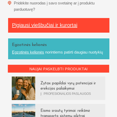
Pridėkite nuorodas į savo svetainę ar į produktu
parduotuvę?
Pigiausi viešbučiai ir kurortai
Egzotinės kelionės
Egzotinės kelionės
norintiems patirti daugiau nuotykių
NAUJAI PASKELBTI PRODUKTAI
Zytax papildai vyrų potencijai ir
erekcijos palaikymui
Į:
PROFESIONALIOS PASLAUGOS
Eismo srautų tyrimai: reikšmė
transporto sistemų plėtrai