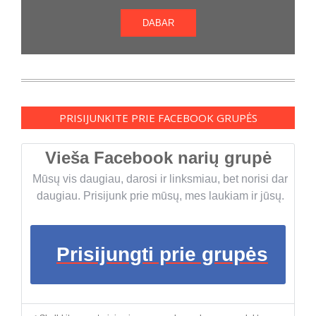
DABAR
PRISIJUNKITE PRIE FACEBOOK GRUPĖS
Vieša Facebook narių grupė
Mūsų vis daugiau, darosi ir linksmiau, bet norisi dar
daugiau. Prisijunk prie mūsų, mes laukiam ir jūsų.
Prisijungti prie grupės