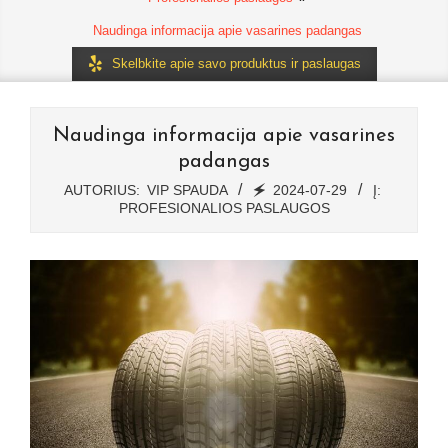
Naudinga informacija apie vasarines padangas
Skelbkite apie savo produktus ir paslaugas
Naudinga informacija apie vasarines
padangas
AUTORIUS:
VIP SPAUDA
🗲
2024-07-29
Į:
PROFESIONALIOS PASLAUGOS