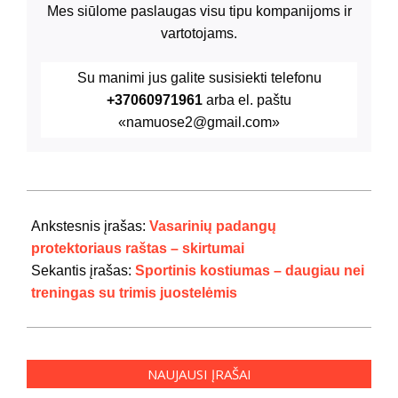
Mes siūlome paslaugas visu tipu kompanijoms ir
vartotojams.
Su manimi jus galite susisiekti telefonu
+37060971961
arba el. paštu
«namuose2@gmail.com»
2024-
07-
Ankstesnis įrašas:
Vasarinių padangų
29
protektoriaus raštas – skirtumai
Sekantis įrašas:
Sportinis kostiumas – daugiau nei
treningas su trimis juostelėmis
NAUJAUSI ĮRAŠAI