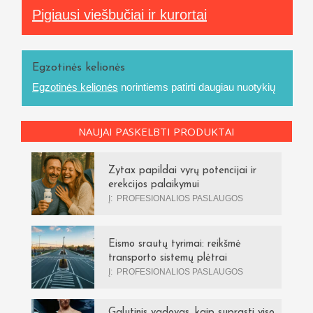
Pigiausi viešbučiai ir kurortai
Egzotinės kelionės
Egzotinės kelionės
norintiems patirti daugiau nuotykių
NAUJAI PASKELBTI PRODUKTAI
Zytax papildai vyrų potencijai ir
erekcijos palaikymui
Į:
PROFESIONALIOS PASLAUGOS
Eismo srautų tyrimai: reikšmė
transporto sistemų plėtrai
Į:
PROFESIONALIOS PASLAUGOS
Galutinis vadovas, kaip suprasti viso