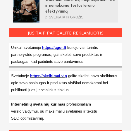
ir nemokamo testosterono
efektyvumą
Į:
SVEIKATA IR GROŽIS
JUS TAIP PAT GALITE REKLAMUOTIS
Unikali svetainėje
https://agor.lt
kurioje visi turintis
partnerystės programas, gali skelbti savo produktus ir
paslaugas, kad padidintu savo pardavimus.
Svetainėje
https://skelbimai.vip
galite skelbti savo skelbimus
apie savo paslaugas ir produktus visiškai nemokamai bei
publikuoti juos į socialinius tinklus.
Internetinių svetainių kūrimas
profesionaliam
verslo valdymui, su maksimaliu svetainės ir tekstu
SEO optimizavimų.