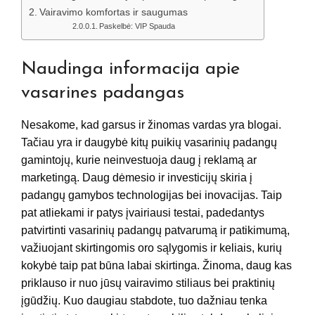
Vairavimo komfortas ir saugumas
Paskelbė: VIP Spauda
Naudinga informacija apie
vasarines padangas
Nesakome, kad garsus ir žinomas vardas yra blogai.
Tačiau yra ir daugybė kitų puikių vasarinių padangų
gamintojų, kurie neinvestuoja daug į reklamą ar
marketingą. Daug dėmesio ir investicijų skiria į
padangų gamybos technologijas bei inovacijas. Taip
pat atliekami ir patys įvairiausi testai, padedantys
patvirtinti vasarinių padangų patvarumą ir patikimumą,
važiuojant skirtingomis oro sąlygomis ir keliais, kurių
kokybė taip pat būna labai skirtinga. Žinoma, daug kas
priklauso ir nuo jūsų vairavimo stiliaus bei praktinių
įgūdžių. Kuo daugiau stabdote, tuo dažniau tenka