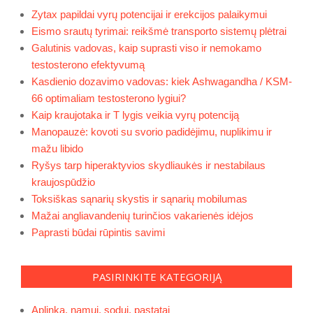
Zytax papildai vyrų potencijai ir erekcijos palaikymui
Eismo srautų tyrimai: reikšmė transporto sistemų plėtrai
Galutinis vadovas, kaip suprasti viso ir nemokamo
testosterono efektyvumą
Kasdienio dozavimo vadovas: kiek Ashwagandha / KSM-
66 optimaliam testosterono lygiui?
Kaip kraujotaka ir T lygis veikia vyrų potenciją
Manopauzė: kovoti su svorio padidėjimu, nuplikimu ir
mažu libido
Ryšys tarp hiperaktyvios skydliaukės ir nestabilaus
kraujospūdžio
Toksiškas sąnarių skystis ir sąnarių mobilumas
Mažai angliavandenių turinčios vakarienės idėjos
Paprasti būdai rūpintis savimi
PASIRINKITE KATEGORIJĄ
Aplinka, namui, sodui, pastatai