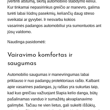
įvertinti atstumą, skirtą automobilio stabdymo keliui.
Kur tinkamai nepasirinkus greičio ar manevro, galima
turėti labai liūdnų pasekmių, keliančių daug streso
sveikatai ar gyvybei. Ir nesvarbu kokios
vasarinės padangos automobiliui yra sumontuotos ant
jūsų valdomo.
Naudinga pasidomėti:
Vairavimo komfortas ir
saugumas
Automobilio saugumas ir manevringumas labai
priklauso ir nuo padangų protektoriaus rašto. Kalbant
apie vasarines padangas, jų raštas yra sukurtas taip,
kad kuo greičiau važiuojant šlapia kelio danga, būtų
pašalinamas vanduo ir sumažėtų akvaplanavimo
galimybė. Tačiau ne vien lietus, gali sukelti iššūkių,