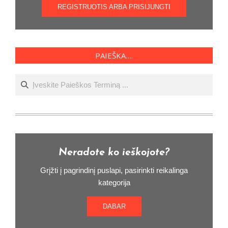
REGISTRUOTIS ARBA PRISIJUNGTI
PAIEŠKA….
Ieškoti
Neradote ko ieškojote?
Grįžti į pagrindinį puslapi, pasirinkti reikalinga
kategorija
DABAR