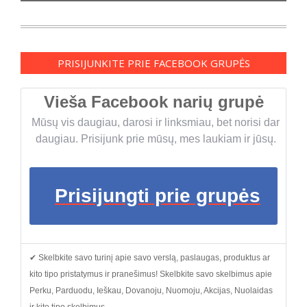
PRISIJUNKITE PRIE FACEBOOK GRUPĖS
Vieša Facebook narių grupė
Mūsų vis daugiau, darosi ir linksmiau, bet norisi dar
daugiau. Prisijunk prie mūsų, mes laukiam ir jūsų.
Prisijungti prie grupės
✔ Skelbkite savo turinį apie savo verslą, paslaugas, produktus ar
kito tipo pristatymus ir pranešimus! Skelbkite savo skelbimus apie
Perku, Parduodu, Ieškau, Dovanoju, Nuomoju, Akcijas, Nuolaidas