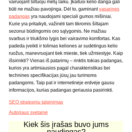
vairuojant šiltuoju metų laiku. Įkaitusi kelio danga gali
būti ne mažiau pavojinga. Dėl to, gaminant
vasarines
padangas
yra naudojami speciali gumos mišiniai.
Kurie yra pritaikyti, važinėti tam tikromis šiltajam
sezonui būdingomis oro sąlygomis. Ne mažiau
svarbus ir triukšmo lygis bei vairavimo komfortas. Kas
padeda įveikti ir tolimas keliones ar sudėtingus kelio
ruožus, manevruojant tiek mieste, tiek užmiestyje. Kaip
išsirinkti? Vienas iš patarimų – rinktis tokias padangas,
kurios yra artimiausios pagal charakteristikas bei
technines specifikacijas jūsų jau turimoms
padangoms. Taip pat ir internetinėje erdvėje gausu
informacijos, kurias padangas geriausia pasirinkti.
SEO straipsniu talpinimas
Autoriaus svetainė
Kiek šis įrašas buvo jums
naudingas?