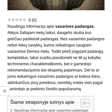
0
(
0
)
Naudinga informacija apie
vasarines padangas
.
Atėjus šaltajam metų laikui, daugelis skuba kuo
greičiau pasikeisti padangas. Nes vasarinės padangos
neturi tokių savybių, kurios reikalingos saugiam
vairavimui žiemos metu. Todėl prieš įsigyjant padangų
komplektus, labai svarbu pasidomėti ne tik jų kokybe,
techninėmis charakteristikomis, bet ir gamintojo
rekomendacijomis bei ekspertų patarimais. Dėl to ar
jums reikalingos vasarinės padangos ar kokios kitos,
atitinkančios jūsų poreikius, nereiktų rinktis vien pagal
gamintojo ar prekinio ženklo populiarumą.
Šiame straipsnyje turinys apie
Naudinga informacija apie vasarines padangas