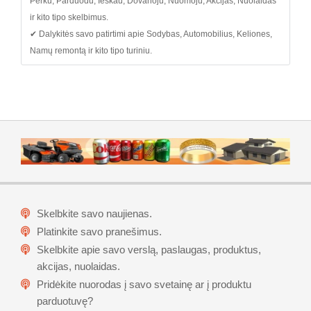
Perku, Parduodu, Ieškau, Dovanoju, Nuomoju, Akcijas, Nuolaidas
ir kito tipo skelbimus.
✔ Dalykitės savo patirtimi apie Sodybas, Automobilius, Keliones,
Namų remontą ir kito tipo turiniu.
Skelbkite savo naujienas.
Platinkite savo pranešimus.
Skelbkite apie savo verslą, paslaugas, produktus,
akcijas, nuolaidas.
Pridėkite nuorodas į savo svetainę ar į produktu
parduotuvę?