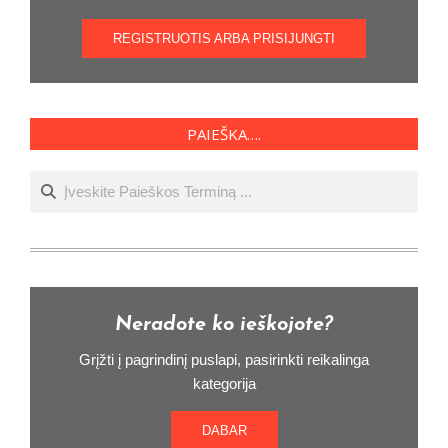
REGISTRUOTIS ARBA PRISIJUNGTI
PAIEŠKA….
Ieškoti
Neradote ko ieškojote?
Grįžti į pagrindinį puslapi, pasirinkti reikalinga
kategorija
DABAR