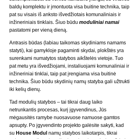
baldų komplektu ir įmontuota visa buitine technika, taip
pat su visais iš anksto išvedžiotais komunaliniais ir
inžineriniais tinklais. Šiuo būdu
moduliniai namai
pastatomi per vieną dieną.
Antrasis būdas (labiau taikomas skydiniams namams
statyti), kai gamykloje pagaminti skydai, plokštės yra
surenkami numatytos statybos aikštelės vietoje. Tuo
pat metu yra išvedžiojami, instaliuojami komunaliniai ir
inžineriniai tinklai, taip pat įrengiama visa buitinė
technika. Šiuo būdu skydinių namų statyba gali užtrukti
iki kelių dienų.
Tad modulių statybos – tai tikrai daug laiko
netrunkantis procesas, kurį įgyvendinus, Jūs
mėgausitės ramybe nuosavuose namuose gamtos
apsupty. Po įgyvendinto projekto galėsite sakyti, kad
su
House Modul
namų statybos laikotarpis, tikrai