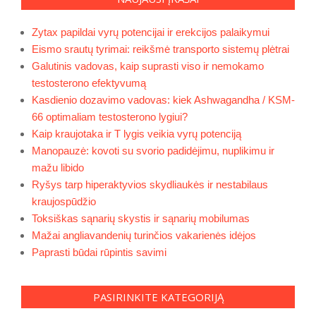
Zytax papildai vyrų potencijai ir erekcijos palaikymui
Eismo srautų tyrimai: reikšmė transporto sistemų plėtrai
Galutinis vadovas, kaip suprasti viso ir nemokamo
testosterono efektyvumą
Kasdienio dozavimo vadovas: kiek Ashwagandha / KSM-
66 optimaliam testosterono lygiui?
Kaip kraujotaka ir T lygis veikia vyrų potenciją
Manopauzė: kovoti su svorio padidėjimu, nuplikimu ir
mažu libido
Ryšys tarp hiperaktyvios skydliaukės ir nestabilaus
kraujospūdžio
Toksiškas sąnarių skystis ir sąnarių mobilumas
Mažai angliavandenių turinčios vakarienės idėjos
Paprasti būdai rūpintis savimi
PASIRINKITE KATEGORIJĄ