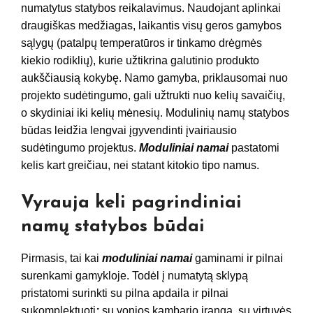
numatytus statybos reikalavimus. Naudojant aplinkai
draugiškas medžiagas, laikantis visų geros gamybos
sąlygų (patalpų temperatūros ir tinkamo drėgmės
kiekio rodiklių), kurie užtikrina galutinio produkto
aukščiausią kokybę. Namo gamyba, priklausomai nuo
projekto sudėtingumo, gali užtrukti nuo kelių savaičių,
o skydiniai iki kelių mėnesių. Modulinių namų statybos
būdas leidžia lengvai įgyvendinti įvairiausio
sudėtingumo projektus.
Moduliniai namai
pastatomi
kelis kart greičiau, nei statant kitokio tipo namus.
Vyrauja keli pagrindiniai
namų statybos būdai
Pirmasis, tai kai
moduliniai namai
gaminami ir pilnai
surenkami gamykloje. Todėl į numatytą sklypą
pristatomi surinkti su pilna apdaila ir pilnai
sukomplektuoti
:
su vonios kambario įranga, su virtuvės