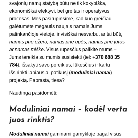
svajonių namų statybą būtų ne tik kokybiška,
ekonomiškai efektyvi, bet greitas ir operatyvus
procesas. Mes pasirūpinsime, kad kuo greičiau
galėtumėte mėgautis naujais namais Jums
patinkančioje vietoje, ir visiškai nesvarbu, ar tai būtų
namas prie ežero, namas prie upės, namas prie jūros
ar namas miške
. Visus rūpesčius palikite mums –
Jums tereikia su mumis susisiekti (tel:
+370 688 35
784
), išsakyti savo poreikius, lūkesčius ir kartu
išsirinkti labiausiai patikusį (
moduliniai namai
)
projektą. Paprasta, tiesa?
Naudinga pasidomėti:
Moduliniai namai – kodėl verta
juos rinktis?
Moduliniai namai
gaminami gamykloje pagal visus