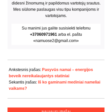
didesni žinomumą ir papildomus vartotojų srautus.
Mes siūlome paslaugas visu tipu kompanijoms ir
vartotojams.
Su manimi jus galite susisiekti telefonu
+37060971961
arba el. paštu
«namuose2@gmail.com»
2024-
07-
Ankstesnis įrašas:
Pasyvūs namai – energijos
29
beveik nereikalaujantys statiniai
Sekantis įrašas:
Iš ko gaminami mediniai nameliai
vaikams?
NAUJAUSI ĮRAŠAI