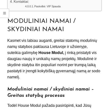
Kontaktai:
Paskelbė: VIP Spauda
MODULINIAI NAMAI /
SKYDINIAI NAMAI
Kasmet vis labiau auganti, greitai statomų
modulinių
namų
statybos paklausa Lietuvoje ir užsienyje,
suteikia galimybę
House Modul,
į rinką pristatyti vis
daugiau naujų ir unikalių namų projektų. Modulinė ir
skydinė statyba itin populiari norint per trumpą laiką
pastatyti ir įrengti kokybišką gyvenamąjį namą ar sodo
namelį.
Moduliniai namai
/
skydiniai namai
–
Greitas statybų procesas
Todėl House Modul pažada pasirūpinti, kad Jūsų