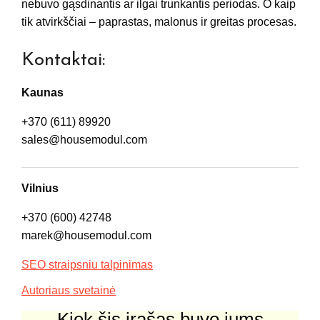
nebuvo gąsdinantis ar ilgai trunkantis periodas. O kaip
tik atvirkščiai – paprastas, malonus ir greitas procesas.
Kontaktai:
Kaunas
+370 (611) 89920
sales@housemodul.com
Vilnius
+370 (600) 42748
marek@housemodul.com
SEO straipsniu talpinimas
Autoriaus svetainė
Kiek šis įrašas buvo jums