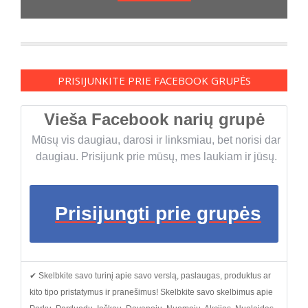
PRISIJUNKITE PRIE FACEBOOK GRUPĖS
Vieša Facebook narių grupė
Mūsų vis daugiau, darosi ir linksmiau, bet norisi dar
daugiau. Prisijunk prie mūsų, mes laukiam ir jūsų.
Prisijungti prie grupės
✔ Skelbkite savo turinį apie savo verslą, paslaugas, produktus ar
kito tipo pristatymus ir pranešimus! Skelbkite savo skelbimus apie