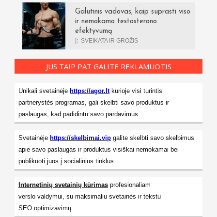
Galutinis vadovas, kaip suprasti viso
ir nemokamo testosterono
efektyvumą
Į:
SVEIKATA IR GROŽIS
JUS TAIP PAT GALITE REKLAMUOTIS
Unikali svetainėje
https://agor.lt
kurioje visi turintis
partnerystės programas, gali skelbti savo produktus ir
paslaugas, kad padidintu savo pardavimus.
Svetainėje
https://skelbimai.vip
galite skelbti savo skelbimus
apie savo paslaugas ir produktus visiškai nemokamai bei
publikuoti juos į socialinius tinklus.
Internetinių svetainių kūrimas
profesionaliam
verslo valdymui, su maksimaliu svetainės ir tekstu
SEO optimizavimų.