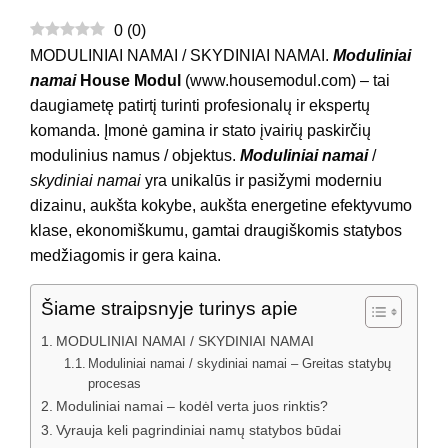
0
(
0
)
MODULINIAI NAMAI / SKYDINIAI NAMAI.
Moduliniai
namai
House Modul
(www.housemodul.com) – tai
daugiametę patirtį turinti profesionalų ir ekspertų
komanda. Įmonė gamina ir stato įvairių paskirčių
modulinius namus / objektus.
Moduliniai namai
/
skydiniai namai
yra unikalūs ir pasižymi moderniu
dizainu, aukšta kokybe, aukšta energetine efektyvumo
klase, ekonomiškumu, gamtai draugiškomis statybos
medžiagomis ir gera kaina.
Šiame straipsnyje turinys apie
MODULINIAI NAMAI / SKYDINIAI NAMAI
Moduliniai namai / skydiniai namai – Greitas statybų
procesas
Moduliniai namai – kodėl verta juos rinktis?
Vyrauja keli pagrindiniai namų statybos būdai