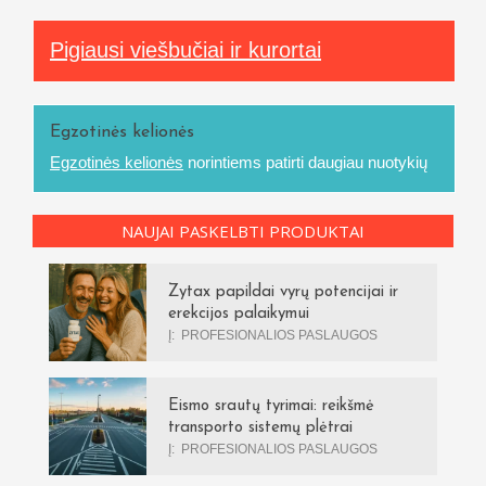
Pigiausi viešbučiai ir kurortai
Egzotinės kelionės
Egzotinės kelionės
norintiems patirti daugiau nuotykių
NAUJAI PASKELBTI PRODUKTAI
Zytax papildai vyrų potencijai ir
erekcijos palaikymui
Į:
PROFESIONALIOS PASLAUGOS
Eismo srautų tyrimai: reikšmė
transporto sistemų plėtrai
Į:
PROFESIONALIOS PASLAUGOS