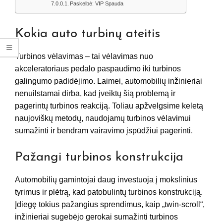
Paskelbė: VIP Spauda
Kokia auto turbinų ateitis
Turbinos vėlavimas – tai vėlavimas nuo
akceleratoriaus pedalo paspaudimo iki turbinos
galingumo padidėjimo. Laimei, automobilių inžinieriai
nenuilstamai dirba, kad įveiktų šią problemą ir
pagerintų turbinos reakciją. Toliau apžvelgsime keletą
naujoviškų metodų, naudojamų turbinos vėlavimui
sumažinti ir bendram vairavimo įspūdžiui pagerinti.
Pažangi turbinos konstrukcija
Automobilių gamintojai daug investuoja į mokslinius
tyrimus ir plėtrą, kad patobulintų turbinos konstrukciją.
Įdiegę tokius pažangius sprendimus, kaip „twin-scroll“,
inžinieriai sugebėjo gerokai sumažinti turbinos