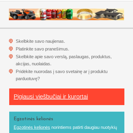
Skelbkite savo naujienas.
Platinkite savo pranešimus.
Skelbkite apie savo verslą, paslaugas, produktus,
akcijas, nuolaidas.
Pridėkite nuorodas į savo svetainę ar į produktu
parduotuvę?
Pigiausi viešbučiai ir kurortai
Egzotinės kelionės
Egzotinės kelionės
norintiems patirti daugiau nuotykių