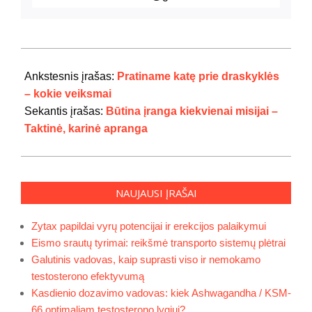
2024-
07-
Ankstesnis įrašas:
Pratiname katę prie draskyklės
21
– kokie veiksmai
Sekantis įrašas:
Būtina įranga kiekvienai misijai –
Taktinė, karinė apranga
NAUJAUSI ĮRAŠAI
Zytax papildai vyrų potencijai ir erekcijos palaikymui
Eismo srautų tyrimai: reikšmė transporto sistemų plėtrai
Galutinis vadovas, kaip suprasti viso ir nemokamo
testosterono efektyvumą
Kasdienio dozavimo vadovas: kiek Ashwagandha / KSM-
66 optimaliam testosterono lygiui?