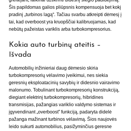
Šis papildomas galios pliūpsnis kompensuoja bet kokį
pradinį „turbinos lagą“. Tačiau svarbu atkreipti dėmesį į
tai, kad overboost yra kruopščiai kalibruojamas, kad
nebūtų pažeistas variklis arba turbokompresorius.
Kokia auto turbinų ateitis –
Išvada
Automobilių inžinieriai daug dėmesio skiria
turbokompresorių vėlavimo įveikimui, nes siekia
geresnių eksploatacinių savybių ir didesnio vairavimo
malonumo. Tobulinant turbokompresorių konstrukciją,
diegiant elektrinį turbokompresorių, hibridines
transmisijas, pažangias variklio valdymo sistemas ir
įgyvendinant „overboost” funkciją, padaryta didelė
pažanga mažinant turbinos vėlavimą. Šios naujovės
leido sukurti automobilius, pasižyminčius geresne