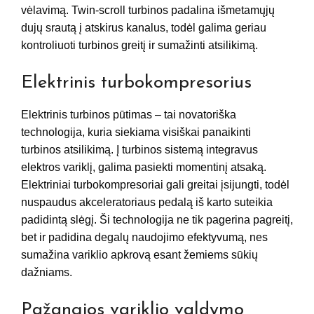
vėlavimą. Twin-scroll turbinos padalina išmetamųjų
dujų srautą į atskirus kanalus, todėl galima geriau
kontroliuoti turbinos greitį ir sumažinti atsilikimą.
Elektrinis turbokompresorius
Elektrinis turbinos pūtimas – tai novatoriška
technologija, kuria siekiama visiškai panaikinti
turbinos atsilikimą. Į turbinos sistemą integravus
elektros variklį, galima pasiekti momentinį atsaką.
Elektriniai turbokompresoriai gali greitai įsijungti, todėl
nuspaudus akceleratoriaus pedalą iš karto suteikia
padidintą slėgį. Ši technologija ne tik pagerina pagreitį,
bet ir padidina degalų naudojimo efektyvumą, nes
sumažina variklio apkrovą esant žemiems sūkių
dažniams.
Pažangios variklio valdymo