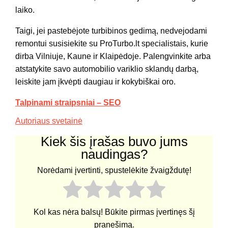
laiko.
Taigi, jei pastebėjote turbibinos gedimą, nedvejodami
remontui susisiekite su ProTurbo.lt specialistais, kurie
dirba Vilniuje, Kaune ir Klaipėdoje. Palengvinkite arba
atstatykite savo automobilio variklio sklandų darbą,
leiskite jam įkvėpti daugiau ir kokybiškai oro.
Talpinami straipsniai – SEO
Autoriaus svetainė
Kiek šis įrašas buvo jums
naudingas?
Norėdami įvertinti, spustelėkite žvaigždutę!
Kol kas nėra balsų! Būkite pirmas įvertinęs šį
pranešimą.