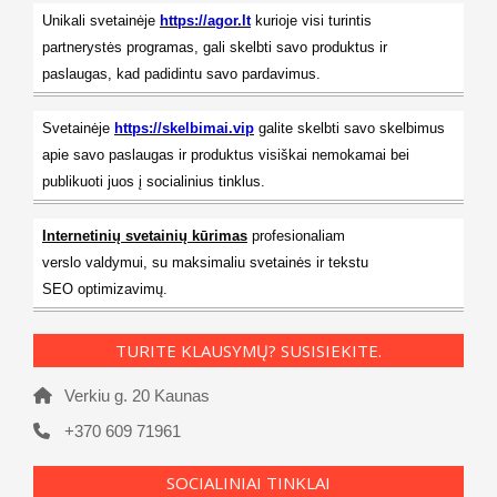
Unikali svetainėje
https://agor.lt
kurioje visi turintis
partnerystės programas, gali skelbti savo produktus ir
paslaugas, kad padidintu savo pardavimus.
Svetainėje
https://skelbimai.vip
galite skelbti savo skelbimus
apie savo paslaugas ir produktus visiškai nemokamai bei
publikuoti juos į socialinius tinklus.
Internetinių svetainių kūrimas
profesionaliam
verslo valdymui, su maksimaliu svetainės ir tekstu
SEO optimizavimų.
TURITE KLAUSYMŲ? SUSISIEKITE.
Verkiu g. 20 Kaunas
+370 609 71961
SOCIALINIAI TINKLAI