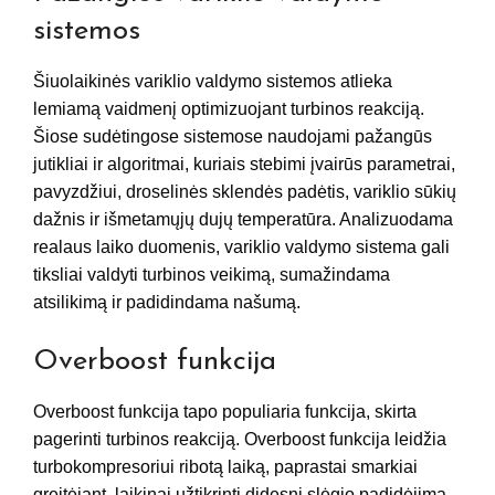
sistemos
Šiuolaikinės variklio valdymo sistemos atlieka
lemiamą vaidmenį optimizuojant turbinos reakciją.
Šiose sudėtingose sistemose naudojami pažangūs
jutikliai ir algoritmai, kuriais stebimi įvairūs parametrai,
pavyzdžiui, droselinės sklendės padėtis, variklio sūkių
dažnis ir išmetamųjų dujų temperatūra. Analizuodama
realaus laiko duomenis, variklio valdymo sistema gali
tiksliai valdyti turbinos veikimą, sumažindama
atsilikimą ir padidindama našumą.
Overboost funkcija
Overboost funkcija tapo populiaria funkcija, skirta
pagerinti turbinos reakciją. Overboost funkcija leidžia
turbokompresoriui ribotą laiką, paprastai smarkiai
greitėjant, laikinai užtikrinti didesnį slėgio padidėjimą.