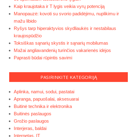
Kaip kraujotaka ir T lygis veikia vyrų potenciją
Manopauzė: kovoti su svorio padidėjimu, nuplikimu ir
mažu libido
Ryšys tarp hiperaktyvios skydliaukės ir nestabilaus
kraujospūdžio
Toksiškas sąnarių skystis ir sąnarių mobilumas
Mažai angliavandenių turinčios vakarienės idėjos
Paprasti būdai rūpintis savimi
PASIRINKITE KATEGORIJĄ
Aplinka, namui, sodui, pastatai
Apranga, papuošalai, aksesuarai
Buitinė technika ir elektronika
Buitinės paslaugos
Grožio paslaugos
Interjeras, baldai
Internetas, IT