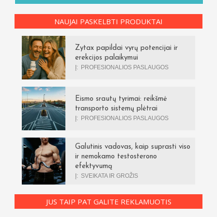
NAUJAI PASKELBTI PRODUKTAI
Zytax papildai vyrų potencijai ir
erekcijos palaikymui
Į:
PROFESIONALIOS PASLAUGOS
Eismo srautų tyrimai: reikšmė
transporto sistemų plėtrai
Į:
PROFESIONALIOS PASLAUGOS
Galutinis vadovas, kaip suprasti viso
ir nemokamo testosterono
efektyvumą
Į:
SVEIKATA IR GROŽIS
JUS TAIP PAT GALITE REKLAMUOTIS