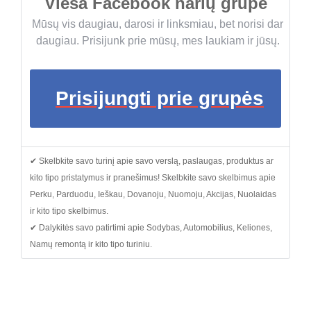
Vieša Facebook narių grupė
Mūsų vis daugiau, darosi ir linksmiau, bet norisi dar
daugiau. Prisijunk prie mūsų, mes laukiam ir jūsų.
Prisijungti prie grupės
✔ Skelbkite savo turinį apie savo verslą, paslaugas, produktus ar
kito tipo pristatymus ir pranešimus! Skelbkite savo skelbimus apie
Perku, Parduodu, Ieškau, Dovanoju, Nuomoju, Akcijas, Nuolaidas
ir kito tipo skelbimus.
✔ Dalykitės savo patirtimi apie Sodybas, Automobilius, Keliones,
Namų remontą ir kito tipo turiniu.