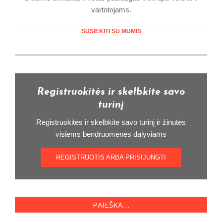
vartotojams.
SUSIEKITI SU MUMIS
Registruokitės ir skelbkite savo
turinį
Registruokitės ir skelbkite savo turinį ir žinutės
visiems bendruomenės dalyviams
REGISTRUOTIS ARBA PRISIJUNGTI
PAIEŠKA….