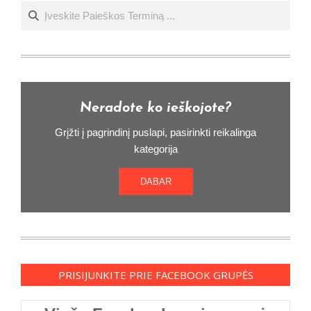
Ieškoti
Neradote ko ieškojote?
Grįžti į pagrindinį puslapi, pasirinkti reikalinga
kategorija
DABAR
PRISIJUNKITE PRIE FACEBOOK GRUPĖS