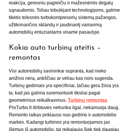
reakcija, geresniu pagreičiu ir mažesnėmis degalų
sąnaudomis. Toliau tobulėjant technologijoms, galime
tikėtis tolesnės turbokompresorių sistemų pažangos,
užtikrinančios sklandų ir jaudinantį vairavimą
automobilių entuziastams visame pasaulyje.
Kokia auto turbinų ateitis –
remontas
Visi automobilių savininkai supranta, kad nieko
amžino nėra, ankščiau ar vėliau kas nors sugenda.
Turbinų gedimais yra specifiniai, tačiau gera žinia yra
ta, kad jas galima suremontuoti tiksliai pagal
geometrinius reikalkavimus.
Turbinų remontas
ProTurbo.lt dirbtuvės netrunka ilgai, nekainuoja daug.
Remonto laikas priklauso nuo gedimo ir automobilio
markės. Kadangi turbinos yra remontuojamos jas
išėmus iš automobilio, tai reikalauja šiek tiek daugiau