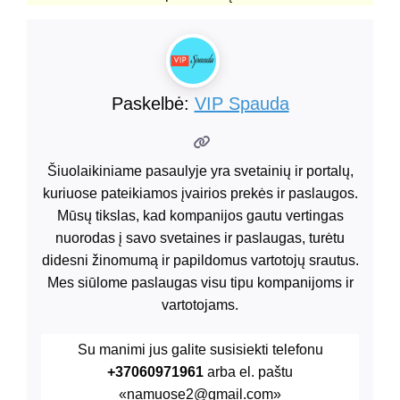
Paskelbė:
VIP Spauda
Šiuolaikiniame pasaulyje yra svetainių ir portalų,
kuriuose pateikiamos įvairios prekės ir paslaugos.
Mūsų tikslas, kad kompanijos gautu vertingas
nuorodas į savo svetaines ir paslaugas, turėtu
didesni žinomumą ir papildomus vartotojų srautus.
Mes siūlome paslaugas visu tipu kompanijoms ir
vartotojams.
Su manimi jus galite susisiekti telefonu
+37060971961
arba el. paštu
«namuose2@gmail.com»