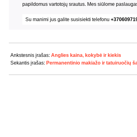
papildomus vartotojų srautus. Mes siūlome paslaugas
Su manimi jus galite susisiekti telefonu
+37060971
2024-
07-
Ankstesnis įrašas:
Anglies kaina, kokybė ir kiekis
21
Sekantis įrašas:
Permanentinio makiažo ir tatuiruočių ša