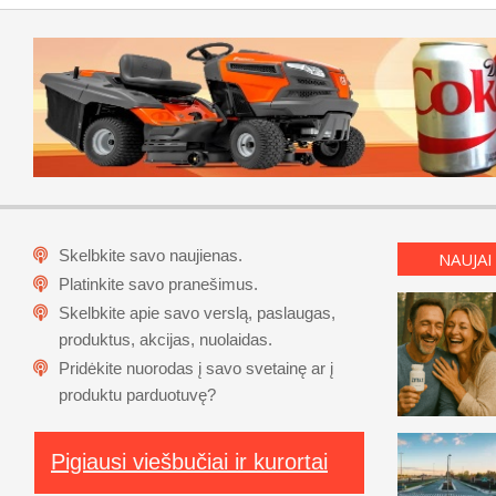
Skelbkite savo naujienas.
NAUJAI
Platinkite savo pranešimus.
Skelbkite apie savo verslą, paslaugas,
produktus, akcijas, nuolaidas.
Pridėkite nuorodas į savo svetainę ar į
produktu parduotuvę?
Pigiausi viešbučiai ir kurortai