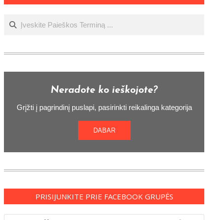
Ieškoti
Neradote ko ieškojote?
Grįžti į pagrindinį puslapi, pasirinkti reikalinga kategorija
DABAR
PRISIJUNKITE PRIE FACEBOOK GRUPĖS