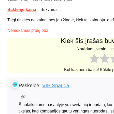
Bakterijų kaina
– Buxvarus.lt
Taigi rinkitės ne kainą, nes jau žinote, kiek tai kainuoja, o
Nemokamas priegloba
Kiek šis įrašas b
Norėdami įvertinti, s
Kol kas nėra balsų! Būkite 
Paskelbė:
VIP Spauda
Šiuolaikiniame pasaulyje yra svetainių ir portalų, ku
tikslas, kad kompanijos gautu vertingas nuorodas į s