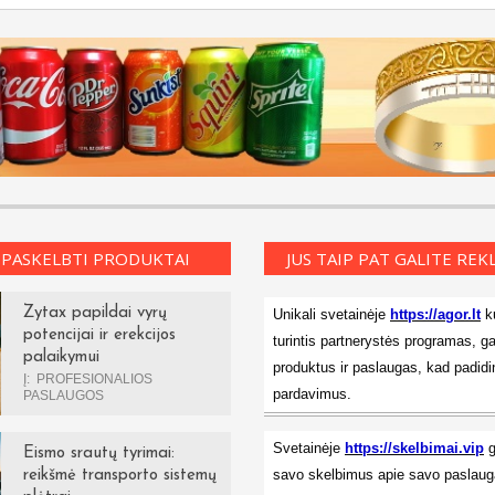
 PASKELBTI PRODUKTAI
JUS TAIP PAT GALITE RE
Zytax papildai vyrų
Unikali svetainėje
https://agor.lt
ku
potencijai ir erekcijos
turintis partnerystės programas, ga
palaikymui
produktus ir paslaugas, kad padidi
Į:
PROFESIONALIOS
pardavimus.
PASLAUGOS
Svetainėje
https://skelbimai.vip
g
Eismo srautų tyrimai:
savo skelbimus apie savo paslauga
reikšmė transporto sistemų