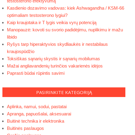
testosterono efektyvumą
Kasdienio dozavimo vadovas: kiek Ashwagandha / KSM-66
optimaliam testosterono lygiui?
Kaip kraujotaka ir T lygis veikia vyrų potenciją
Manopauzė: kovoti su svorio padidėjimu, nuplikimu ir mažu
libido
Ryšys tarp hiperaktyvios skydliaukės ir nestabilaus
kraujospūdžio
Toksiškas sąnarių skystis ir sąnarių mobilumas
Mažai angliavandenių turinčios vakarienės idėjos
Paprasti būdai rūpintis savimi
PASIRINKITE KATEGORIJĄ
Aplinka, namui, sodui, pastatai
Apranga, papuošalai, aksesuarai
Buitinė technika ir elektronika
Buitinės paslaugos