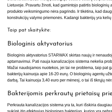
Lietuvoje. Pravartu žinoti, kad gamintojo patirtis biologinių
produkto veiksmingumo nėra pagrindo. Ir tikėtina, kad dauge
konstrukcijų valymo priemonės. Kadangi bakterijų yra kelių r
Taip pat skaitykite:
Biologinis aktyvatorius
Biologinis aktyvatorius STARWAX skirtas naujų ir nenaudoj
aptarnavimui. Pati nauja kanalizacijos sistema nekelia prob
Mažai naudojamos nuotekos, jei tai ne problema, taip pat g
bakterijų kainuoja apie 16-20 eurų. O biologinių agentų užt
darbą. Tai kainuoja 3,40 euro per mėnesį, o tai iš tikrųjų nė
Bakterijomis perkrautų prietaisų prie
Perkrauta kanalizacijos sistema yra ta, kuri išskiria daugi
sukūrė itin efektyvias biologines bakterijas, kurios yra neb