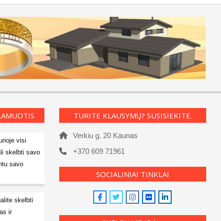
KLAMUOTIS
TURITE KLAUSYMŲ? SUSISIEKITE.
Verkiu g. 20 Kaunas
rioje visi
+370 609 71961
li skelbti savo
ntu savo
SOCIALINIAI TINKLAI
alite skelbti
s ir