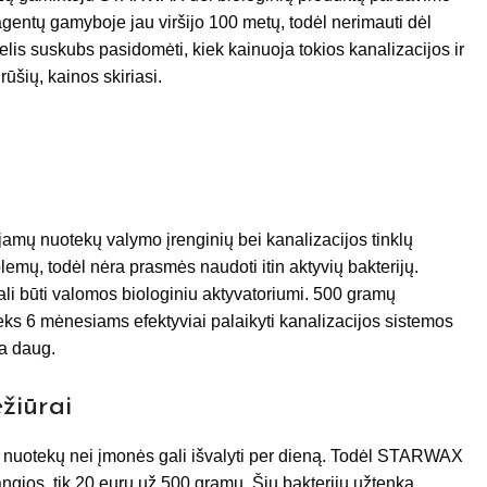
 agentų gamyboje jau viršijo 100 metų, todėl nerimauti dėl
lis suskubs pasidomėti, kiek kainuoja tokios kanalizacijos ir
ūšių, kainos skiriasi.
amų nuotekų valymo įrenginių bei kanalizacijos tinklų
lemų, todėl nėra prasmės naudoti itin aktyvių bakterijų.
ali būti valomos biologiniu aktyvatoriumi. 500 gramų
eks 6 mėnesiams efektyviai palaikyti kanalizacijos sistemos
ra daug.
žiūrai
au nuotekų nei įmonės gali išvalyti per dieną. Todėl STARWAX
rangios, tik 20 eurų už 500 gramų. Šių bakterijų užtenka