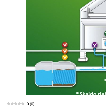
0
(
0
)