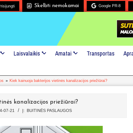
Skelbti nemokamai
Google PR-8
risijungti
Mes mielai padėsime!
24x7 pagalba!
Kreipkitės į mus, net jei 
*
Laisvalaikis *
Amatai *
Transportas
Apr
gos
»
Kiek kainuoja bakterijos vietinės kanalizacijos priežiūrai?
inės kanalizacijos priežiūrai?
4-07-21
Į:
BUITINĖS PASLAUGOS