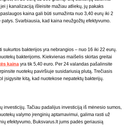
jei į kanalizaciją išleisite mažiau atliekų, jų pakaks
 paslaugos kaina gali būti sumažinta nuo 3,40 eurų iki 2
ite patys. Svarbiausia, kad kaina neužgožtų efektyvumo.
sukurtos bakterijos yra nebrangios – nuo ​​16 iki 22 eurų.
uotekų bakterijoms. Kiekvienas maišelis skirtas greitai
tės kaina
yra tik 5,40 euro. Per 24 valandas pašalinsite
pinsite nuotekų paviršiuje susidariusią plutą. Trečiasis
l įsigysite kitą, kad nuotekose nepatektų bakterijų.
ų investicijų. Tačiau padalijus investiciją iš mėnesio sumos,
 nuotekų valymo įrenginių aptarnavimui, galima rasti už
onių efektyvumo, Buksvarus.lt jums padės geriausią