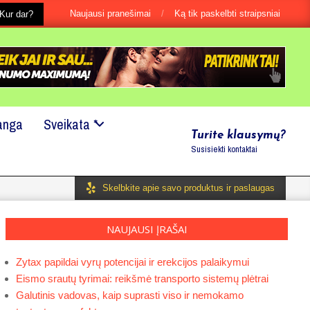
Naujausi pranešimai
Ką tik paskelbti straipsniai
tai būtu ir labai maža smulkmena?
Kur dar?
Mes mielai padėsime!
anga
Sveikata *
Turite klausymų?
Susisiekti kontaktai
Skelbkite apie savo produktus ir paslaugas
NAUJAUSI ĮRAŠAI
Zytax papildai vyrų potencijai ir erekcijos palaikymui
Eismo srautų tyrimai: reikšmė transporto sistemų plėtrai
Galutinis vadovas, kaip suprasti viso ir nemokamo