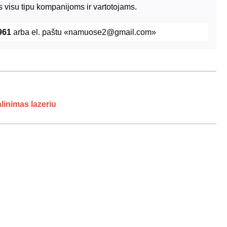
 visu tipu kompanijoms ir vartotojams.
961
arba el. paštu «namuose2@gmail.com»
linimas lazeriu