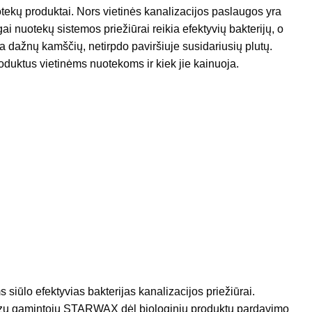
otekų produktai. Nors vietinės kanalizacijos paslaugos yra
ngai nuotekų sistemos priežiūrai reikia efektyvių bakterijų, o
 dažnų kamščių, netirpdo paviršiuje susidariusių plutų.
oduktus vietinėms nuotekoms ir kiek jie kainuoja.
 siūlo efektyvias bakterijas kanalizacijos priežiūrai.
cūzų gamintoju STARWAX dėl biologinių produktų pardavimo