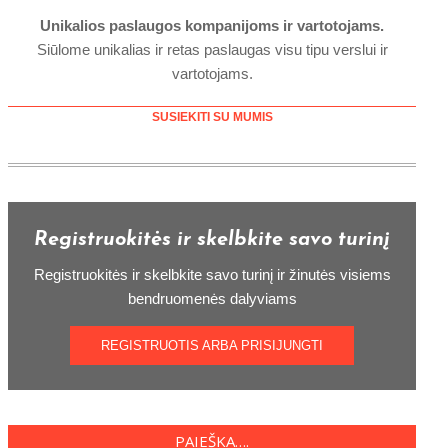
Unikalios paslaugos kompanijoms ir vartotojams.
Siūlome unikalias ir retas paslaugas visu tipu verslui ir
vartotojams.
SUSIEKITI SU MUMIS
Registruokitės ir skelbkite savo turinį
Registruokitės ir skelbkite savo turinį ir žinutės visiems
bendruomenės dalyviams
REGISTRUOTIS ARBA PRISIJUNGTI
PAIEŠKA….