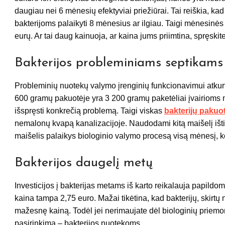
daugiau nei 6 mėnesių efektyviai priežiūrai. Tai reiškia, kad 
bakterijoms palaikyti 8 mėnesius ar ilgiau. Taigi mėnesinės
eurų. Ar tai daug kainuoja, ar kaina jums priimtina, spręsk
Bakterijos probleminiams septikams
Probleminių nuotekų valymo įrenginių funkcionavimui atkurti 
600 gramų pakuotėje yra 3 200 gramų paketėliai įvairioms n
išspręsti konkrečią problemą. Taigi viskas
bakterijų pakuo
nemalonų kvapą kanalizacijoje. Naudodami kitą maišelį ištir
maišelis palaikys biologinio valymo procesą visą mėnesį, ko
Bakterijos daugelį metų
Investicijos į bakterijas metams iš karto reikalauja papildom
kaina tampa 2,75 euro. Mažai tikėtina, kad bakterijų, skirtų
mažesnę kainą. Todėl jei nerimaujate dėl biologinių priem
pasirinkimą – bakterijos nuotekoms.