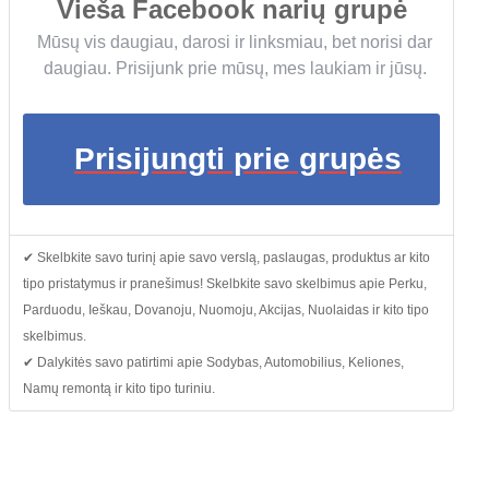
Vieša Facebook narių grupė
Mūsų vis daugiau, darosi ir linksmiau, bet norisi dar
daugiau. Prisijunk prie mūsų, mes laukiam ir jūsų.
Prisijungti prie grupės
✔ Skelbkite savo turinį apie savo verslą, paslaugas, produktus ar kito
tipo pristatymus ir pranešimus! Skelbkite savo skelbimus apie Perku,
Parduodu, Ieškau, Dovanoju, Nuomoju, Akcijas, Nuolaidas ir kito tipo
skelbimus.
✔ Dalykitės savo patirtimi apie Sodybas, Automobilius, Keliones,
Namų remontą ir kito tipo turiniu.