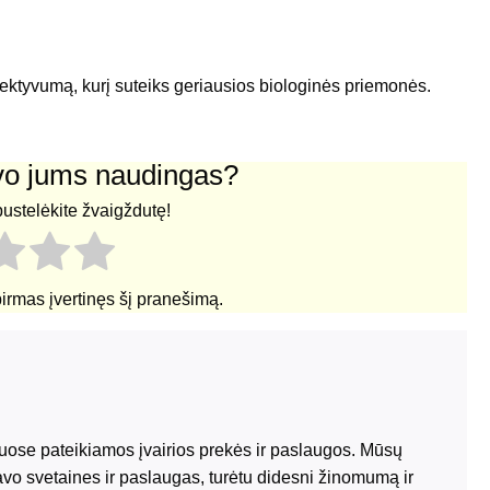
 efektyvumą, kurį suteiks geriausios biologinės priemonės.
uvo jums naudingas?
pustelėkite žvaigždutę!
pirmas įvertinęs šį pranešimą.
riuose pateikiamos įvairios prekės ir paslaugos. Mūsų
avo svetaines ir paslaugas, turėtu didesni žinomumą ir