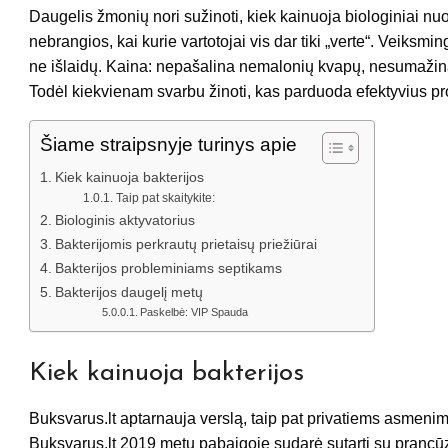
Daugelis žmonių nori sužinoti, kiek kainuoja biologiniai nu
nebrangios, kai kurie vartotojai vis dar tiki „verte“. Veiksmi
ne išlaidų. Kaina: nepašalina nemalonių kvapų, nesumažina
Todėl kiekvienam svarbu žinoti, kas parduoda efektyvius pr
Šiame straipsnyje turinys apie
Kiek kainuoja bakterijos
Taip pat skaitykite:
Biologinis aktyvatorius
Bakterijomis perkrautų prietaisų priežiūrai
Bakterijos probleminiams septikams
Bakterijos daugelį metų
Paskelbė: VIP Spauda
Kiek kainuoja bakterijos
Buksvarus.lt aptarnauja verslą, taip pat privatiems asmenims
Buksvarus.lt 2019 metų pabaigoje sudarė sutartį su pran