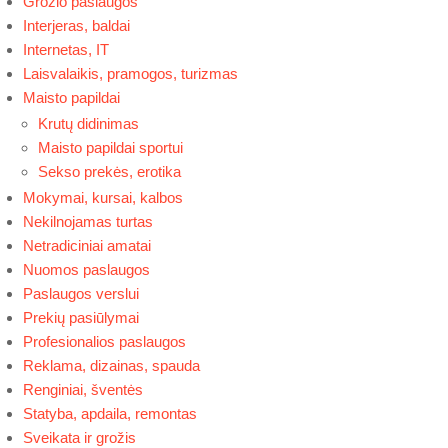
Grožio paslaugos
Interjeras, baldai
Internetas, IT
Laisvalaikis, pramogos, turizmas
Maisto papildai
Krutų didinimas
Maisto papildai sportui
Sekso prekės, erotika
Mokymai, kursai, kalbos
Nekilnojamas turtas
Netradiciniai amatai
Nuomos paslaugos
Paslaugos verslui
Prekių pasiūlymai
Profesionalios paslaugos
Reklama, dizainas, spauda
Renginiai, šventės
Statyba, apdaila, remontas
Sveikata ir grožis