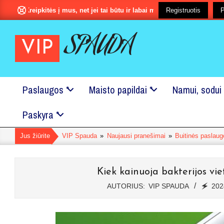
Pereiti
Kreipkitės į mus, net jei tai būtu ir labai maža smulkmena?
Registruotis
P
prie
turinio
SPAUDA
VIP
Paslaugos *
Maisto papildai *
Namui, sodui 
Pagrindinis
Paskyra *
Naršymo
Meniu
Jus žiūrite
VIP Spauda
»
Naujausi pranešimai
»
Buitinės paslau
Kiek kainuoja bakterijos viet
AUTORIUS:
VIP SPAUDA
🗲
202