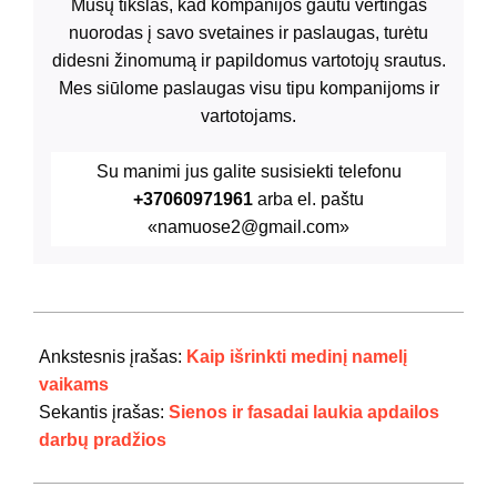
Mūsų tikslas, kad kompanijos gautu vertingas
nuorodas į savo svetaines ir paslaugas, turėtu
didesni žinomumą ir papildomus vartotojų srautus.
Mes siūlome paslaugas visu tipu kompanijoms ir
vartotojams.
Su manimi jus galite susisiekti telefonu
+37060971961
arba el. paštu
«namuose2@gmail.com»
2024-
07-
Ankstesnis įrašas:
Kaip išrinkti medinį namelį
29
vaikams
Sekantis įrašas:
Sienos ir fasadai laukia apdailos
darbų pradžios