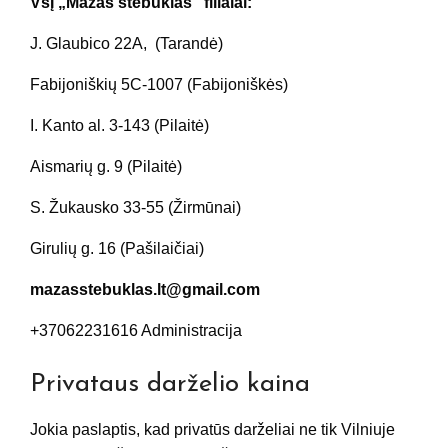
VšĮ „Mažas stebuklas“ filialai:
J. Glaubico 22A, (Tarandė)
Fabijoniškių 5C-1007 (Fabijoniškės)
I. Kanto al. 3-143 (Pilaitė)
Aismarių g. 9 (Pilaitė)
S. Žukausko 33-55 (Žirmūnai)
Girulių g. 16 (Pašilaičiai)
mazasstebuklas.lt@gmail.com
+37062231616 Administracija
Privataus darželio kaina
Jokia paslaptis, kad privatūs darželiai ne tik Vilniuje