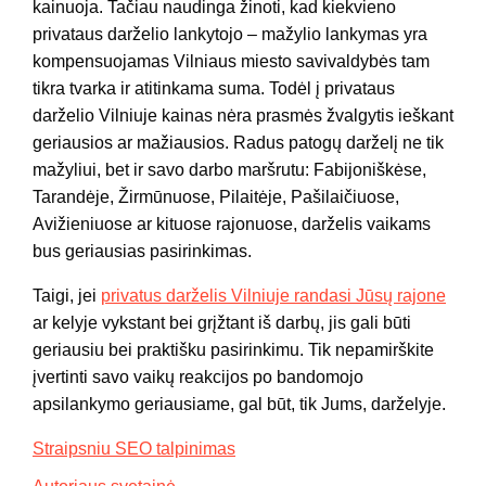
kainuoja. Tačiau naudinga žinoti, kad kiekvieno
privataus darželio lankytojo – mažylio lankymas yra
kompensuojamas Vilniaus miesto savivaldybės tam
tikra tvarka ir atitinkama suma. Todėl į privataus
darželio Vilniuje kainas nėra prasmės žvalgytis ieškant
geriausios ar mažiausios. Radus patogų darželį ne tik
mažyliui, bet ir savo darbo maršrutu: Fabijoniškėse,
Tarandėje, Žirmūnuose, Pilaitėje, Pašilaičiuose,
Avižieniuose ar kituose rajonuose, darželis vaikams
bus geriausias pasirinkimas.
Taigi, jei
privatus darželis Vilniuje randasi Jūsų rajone
ar kelyje vykstant bei grįžtant iš darbų, jis gali būti
geriausiu bei praktišku pasirinkimu. Tik nepamirškite
įvertinti savo vaikų reakcijos po bandomojo
apsilankymo geriausiame, gal būt, tik Jums, darželyje.
Straipsniu SEO talpinimas