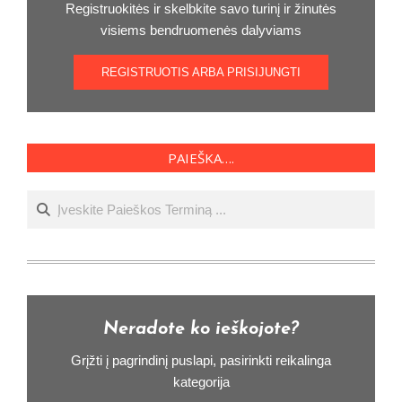
Registruokitės ir skelbkite savo turinį ir žinutės
visiems bendruomenės dalyviams
REGISTRUOTIS ARBA PRISIJUNGTI
PAIEŠKA….
Ieškoti
Neradote ko ieškojote?
Grįžti į pagrindinį puslapi, pasirinkti reikalinga
kategorija