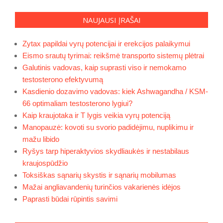
NAUJAUSI ĮRAŠAI
Zytax papildai vyrų potencijai ir erekcijos palaikymui
Eismo srautų tyrimai: reikšmė transporto sistemų plėtrai
Galutinis vadovas, kaip suprasti viso ir nemokamo
testosterono efektyvumą
Kasdienio dozavimo vadovas: kiek Ashwagandha / KSM-
66 optimaliam testosterono lygiui?
Kaip kraujotaka ir T lygis veikia vyrų potenciją
Manopauzė: kovoti su svorio padidėjimu, nuplikimu ir
mažu libido
Ryšys tarp hiperaktyvios skydliaukės ir nestabilaus
kraujospūdžio
Toksiškas sąnarių skystis ir sąnarių mobilumas
Mažai angliavandenių turinčios vakarienės idėjos
Paprasti būdai rūpintis savimi