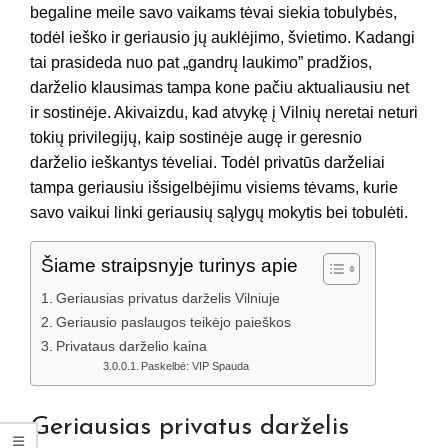
begaline meile savo vaikams tėvai siekia tobulybės,
todėl ieško ir geriausio jų auklėjimo, švietimo. Kadangi
tai prasideda nuo pat „gandrų laukimo” pradžios,
darželio klausimas tampa kone pačiu aktualiausiu net
ir sostinėje. Akivaizdu, kad atvykę į Vilnių neretai neturi
tokių privilegijų, kaip sostinėje augę ir geresnio
darželio ieškantys tėveliai. Todėl privatūs darželiai
tampa geriausiu išsigelbėjimu visiems tėvams, kurie
savo vaikui linki geriausių sąlygų mokytis bei tobulėti.
Šiame straipsnyje turinys apie
Geriausias privatus darželis Vilniuje
Geriausio paslaugos teikėjo paieškos
Privataus darželio kaina
Paskelbė: VIP Spauda
Geriausias privatus darželis