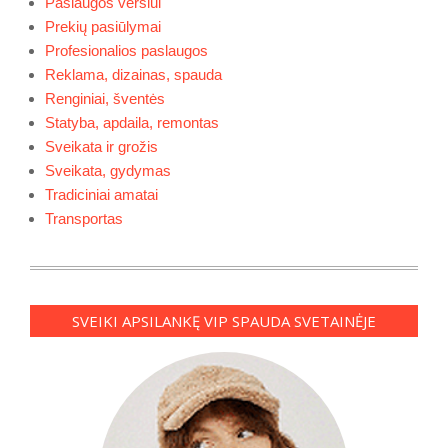
Paslaugos verslui
Prekių pasiūlymai
Profesionalios paslaugos
Reklama, dizainas, spauda
Renginiai, šventės
Statyba, apdaila, remontas
Sveikata ir grožis
Sveikata, gydymas
Tradiciniai amatai
Transportas
SVEIKI APSILANKĘ VIP SPAUDA SVETAINĖJE