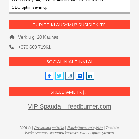
SEO optimizavimų.
TURITE KLAUSYMŲ? SUSISIEKITE.
Verkiu g. 20 Kaunas
+370 609 71961
SOCIALINIAI TINKLAI
SKELBIAME IR Į …
VIP Spauda – feedburner.com
2026 © |
Privatumo politika
|
Naudojimosi taisyklės
| Teminiu,
konkurencingu
svetainiu kurimas ir SEO Optimizavimas