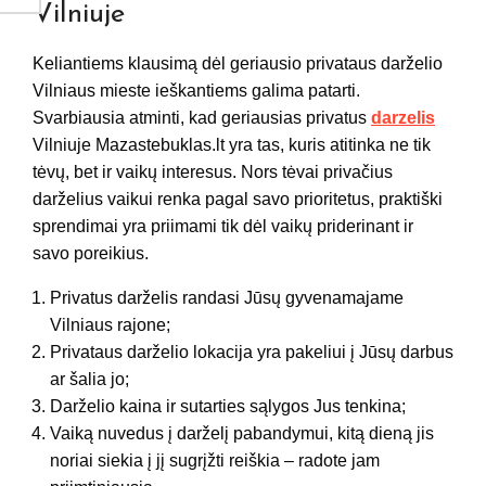
Vilniuje
Keliantiems klausimą dėl geriausio privataus darželio
Vilniaus mieste ieškantiems galima patarti.
Svarbiausia atminti, kad geriausias privatus
darzelis
Vilniuje Mazastebuklas.lt yra tas, kuris atitinka ne tik
tėvų, bet ir vaikų interesus. Nors tėvai privačius
darželius vaikui renka pagal savo prioritetus, praktiški
sprendimai yra priimami tik dėl vaikų priderinant ir
savo poreikius.
Privatus darželis randasi Jūsų gyvenamajame
Vilniaus rajone;
Privataus darželio lokacija yra pakeliui į Jūsų darbus
ar šalia jo;
Darželio kaina ir sutarties sąlygos Jus tenkina;
Vaiką nuvedus į darželį pabandymui, kitą dieną jis
noriai siekia į jį sugrįžti reiškia – radote jam