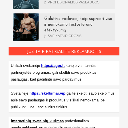
Į:
PROFESIONALIOS PASLAUGOS
Galutinis vadovas, kaip suprasti viso
ir nemokamo testosterono
efektyvumą
Į:
SVEIKATA IR GROŽIS
JUS TAIP PAT GALITE REKLAMUOTIS
Unikali svetainėje
https://agor.lt
kurioje visi turintis
partnerystės programas, gali skelbti savo produktus ir
paslaugas, kad padidintu savo pardavimus.
Svetainėje
https://skelbimai.vip
galite skelbti savo skelbimus
apie savo paslaugas ir produktus visiškai nemokamai bei
publikuoti juos į socialinius tinklus.
Internetinių svetainių kūrimas
profesionaliam
verslo valdymui, su maksimaliu svetainės ir tekstu