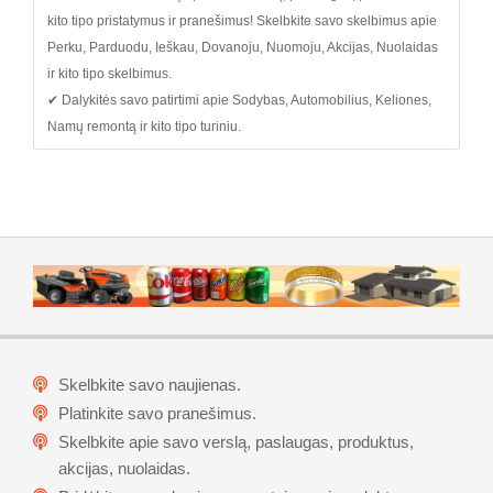
kito tipo pristatymus ir pranešimus! Skelbkite savo skelbimus apie
Perku, Parduodu, Ieškau, Dovanoju, Nuomoju, Akcijas, Nuolaidas
ir kito tipo skelbimus.
✔ Dalykitės savo patirtimi apie Sodybas, Automobilius, Keliones,
Namų remontą ir kito tipo turiniu.
Skelbkite savo naujienas.
Platinkite savo pranešimus.
Skelbkite apie savo verslą, paslaugas, produktus,
akcijas, nuolaidas.