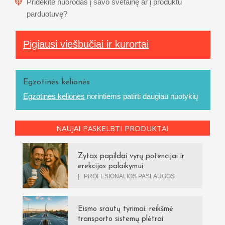
Pridėkite nuorodas į savo svetainę ar į produktu
parduotuvę?
Pigiausi viešbučiai ir kurortai
Egzotinės kelionės
Egzotinės kelionės
norintiems patirti daugiau nuotykių
NAUJAI PASKELBTI PRODUKTAI
Zytax papildai vyrų potencijai ir
erekcijos palaikymui
Į:
PROFESIONALIOS PASLAUGOS
Eismo srautų tyrimai: reikšmė
transporto sistemų plėtrai