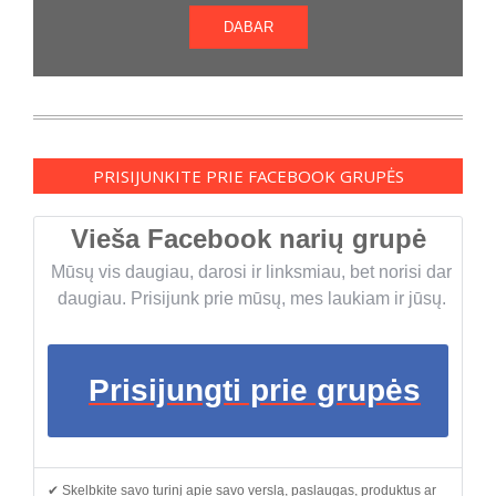
DABAR
PRISIJUNKITE PRIE FACEBOOK GRUPĖS
Vieša Facebook narių grupė
Mūsų vis daugiau, darosi ir linksmiau, bet norisi dar
daugiau. Prisijunk prie mūsų, mes laukiam ir jūsų.
Prisijungti prie grupės
✔ Skelbkite savo turinį apie savo verslą, paslaugas, produktus ar