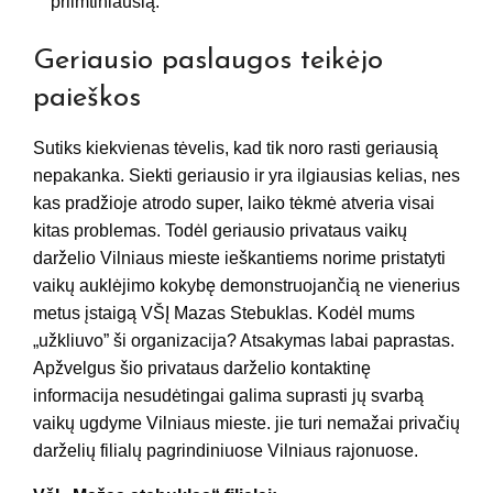
priimtiniausią.
Geriausio paslaugos teikėjo
paieškos
Sutiks kiekvienas tėvelis, kad tik noro rasti geriausią
nepakanka. Siekti geriausio ir yra ilgiausias kelias, nes
kas pradžioje atrodo super, laiko tėkmė atveria visai
kitas problemas. Todėl geriausio privataus vaikų
darželio Vilniaus mieste ieškantiems norime pristatyti
vaikų auklėjimo kokybę demonstruojančią ne vienerius
metus įstaigą VŠĮ Mazas Stebuklas. Kodėl mums
„užkliuvo” ši organizacija? Atsakymas labai paprastas.
Apžvelgus šio privataus darželio kontaktinę
informacija nesudėtingai galima suprasti jų svarbą
vaikų ugdyme Vilniaus mieste. jie turi nemažai privačių
darželių filialų pagrindiniuose Vilniaus rajonuose.