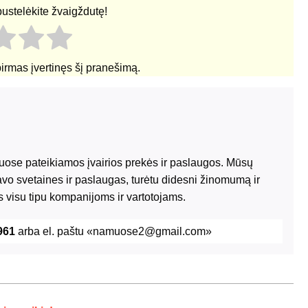
pustelėkite žvaigždutę!
pirmas įvertinęs šį pranešimą.
riuose pateikiamos įvairios prekės ir paslaugos. Mūsų
avo svetaines ir paslaugas, turėtu didesni žinomumą ir
 visu tipu kompanijoms ir vartotojams.
961
arba el. paštu «namuose2@gmail.com»