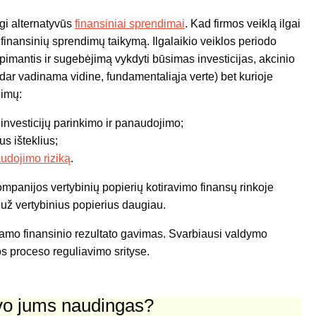
gi alternatyvūs
finansiniai sprendimai
. Kad firmos veiklą ilgai
ių finansinių sprendimų taikymą. Ilgalaikio veiklos periodo
imantis ir sugebėjimą vykdyti būsimas investicijas, akcinio
(dar vadinama vidine, fundamentaliąja verte) bet kurioje
dimų:
investicijų parinkimo ir panaudojimo;
s išteklius;
udojimo riziką
.
ompanijos vertybinių popierių kotiravimo finansų rinkoje
 už vertybinius popierius daugiau.
amo finansinio rezultato gavimas. Svarbiausi valdymo
os proceso reguliavimo srityse.
uvo jums naudingas?