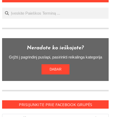
Ieškoti
Neradote ko ieškojote?
Grįžti į pagrindinį puslapi, pasirinkti reikalinga kategorija
DABAR
PRISIJUNKITE PRIE FACEBOOK GRUPĖS