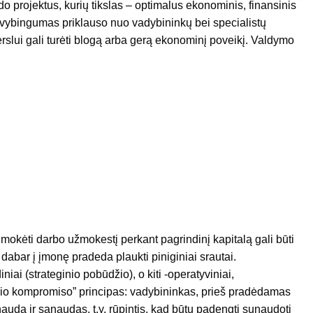
odo projektus, kurių tikslas – optimalus ekonominis, finansinis
 gyvybingumas priklauso nuo vadybininkų bei specialistų
verslui gali turėti blogą arba gerą ekonominį poveikį. Valdymo
mokėti darbo užmokestį perkant pagrindinį kapitalą gali būti
u dabar į įmonę pradeda plaukti piniginiai srautai.
ai (strateginio pobūdžio), o kiti -operatyviniai,
nio kompromiso” principas: vadybininkas, prieš pradėdamas
 naudą ir sąnaudas, t.y. rūpintis, kad būtų padengti sunaudoti