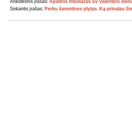
07-
Ankstesnis įrašas:
Apatinis trikotažas Šv Valentino dien
29
Sekantis įrašas:
Perku šamotines plytas. Ką privalau žin