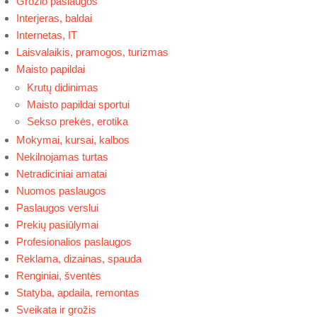
Grožio paslaugos
Interjeras, baldai
Internetas, IT
Laisvalaikis, pramogos, turizmas
Maisto papildai
Krutų didinimas
Maisto papildai sportui
Sekso prekės, erotika
Mokymai, kursai, kalbos
Nekilnojamas turtas
Netradiciniai amatai
Nuomos paslaugos
Paslaugos verslui
Prekių pasiūlymai
Profesionalios paslaugos
Reklama, dizainas, spauda
Renginiai, šventės
Statyba, apdaila, remontas
Sveikata ir grožis