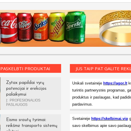
 PASKELBTI PRODUKTAI
JUS TAIP PAT GALITE RE
Zytax papildai vyrų
Unikali svetainėje
https://agor.lt
ku
potencijai ir erekcijos
turintis partnerystės programas, ga
palaikymui
produktus ir paslaugas, kad padidi
Į:
PROFESIONALIOS
pardavimus.
PASLAUGOS
Svetainėje
https://skelbimai.vip
g
Eismo srautų tyrimai:
savo skelbimus apie savo paslauga
reikšmė transporto sistemų