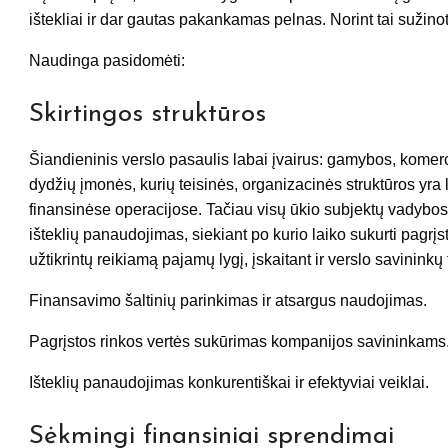
ištekliai ir dar gautas pakankamas pelnas. Norint tai sužinoti
Naudinga pasidomėti:
Skirtingos struktūros
Šiandieninis verslo pasaulis labai įvairus: gamybos, komerci
dydžių įmonės, kurių teisinės, organizacinės struktūros yra 
finansinėse operacijose. Tačiau visų ūkio subjektų vadybos
išteklių panaudojimas, siekiant po kurio laiko sukurti pagrįs
užtikrintų reikiamą pajamų lygį, įskaitant ir verslo savininkų t
Finansavimo šaltinių parinkimas ir atsargus naudojimas.
Pagrįstos rinkos vertės sukūrimas kompanijos savininkams
Išteklių panaudojimas konkurentiškai ir efektyviai veiklai.
Sėkmingi finansiniai sprendimai