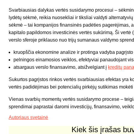
Svarbiausias dalykas vertės susidarymo procesui – sėkmin
lydėtų sėkmė, reikia nuosekliai ir tiksliai valdyti alternatyv
sėkmė – tai kompanijos finansinės padėties pagerėjimas, ap
kapitalo papildomos investicinės vertės sukūrimą. Ši vertė 
verslo sferoje priklauso nuo trijų sumanaus valdymo spren
kruopščia ekonomine analize ir protinga vadyba pagrįsto 
pelningos einamosios veiklos, efektyviai panaudojant visu
atsargaus verslo finansavimo, atsižvelgiant į
kreditų pana
Sukurtos pagrįstos rinkos vertės svarbiausias efektas yra k
vertės padidėjimas bei potencialių pirkėjų sutikimas mokėti
Vienas svarbių momentų vertės susidarymo procese – teigi
sprendimai paprastai daromi investicijų, finansavimo, veikl
Autoriaus svetainė
Kiek šis įrašas b