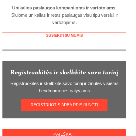
Unikalios paslaugos kompanijoms ir vartotojams.
Siūlome unikalias ir retas paslaugas visu tipu verslui ir
vartotojams.
SUSIEKITI SU MUMIS
Registruokitės ir skelbkite savo turinį
Registruokitės ir skelbkite savo turinį ir žinutės visiems
bendruomenės dalyviams
REGISTRUOTIS ARBA PRISIJUNGTI
PAIEŠKA….