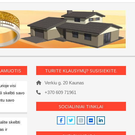
KLAMUOTIS
TURITE KLAUSYMŲ? SUSISIEKITE.
Verkiu g. 20 Kaunas
rioje visi
+370 609 71961
li skelbti savo
ntu savo
SOCIALINIAI TINKLAI
alite skelbti
s ir