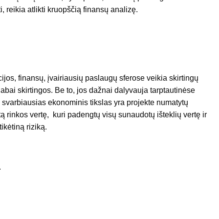
, reikia atlikti kruopščią finansų analizę.
jos, finansų, įvairiausių paslaugų sferose veikia skirtingų
labai skirtingos. Be to, jos dažnai dalyvauja tarptautinėse
 svarbiausias ekonominis tikslas yra projekte numatytų
tą rinkos vertę, kuri padengtų visų sunaudotų išteklių vertę ir
ikėtiną riziką.
.