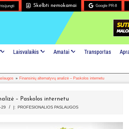
Skelbti nemokamai
Google PR-8
risijungti
Mes mielai padėsime!
24x7 pagalba!
Kreipkitės į mus
*
Laisvalaikis *
Amatai *
Transportas
Apr
aslaugos
»
Finansinių alternatyvų analizė – Paskolos internetu
alizė – Paskolos internetu
-29
Į:
PROFESIONALIOS PASLAUGOS