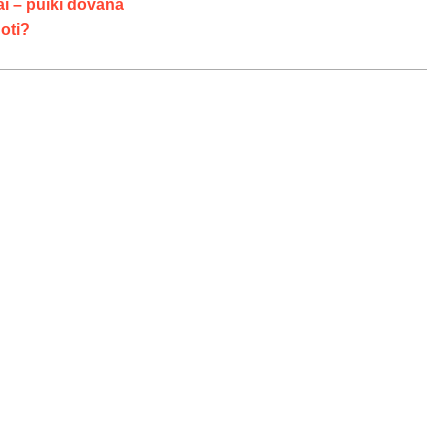
ai – puiki dovana
oti?