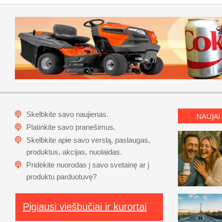
Skelbkite savo naujienas.
NAUJAI
Platinkite savo pranešimus.
Skelbkite apie savo verslą, paslaugas,
produktus, akcijas, nuolaidas.
Pridėkite nuorodas į savo svetainę ar į
produktu parduotuvę?
Pigiausi viešbučiai ir kurortai