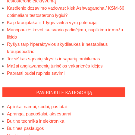
testosterono efektyvumą
Kasdienio dozavimo vadovas: kiek Ashwagandha / KSM-66
optimaliam testosterono lygiui?
Kaip kraujotaka ir T lygis veikia vyrų potenciją
Manopauzė: kovoti su svorio padidėjimu, nuplikimu ir mažu
libido
Ryšys tarp hiperaktyvios skydliaukės ir nestabilaus
kraujospūdžio
Toksiškas sąnarių skystis ir sąnarių mobilumas
Mažai angliavandenių turinčios vakarienės idėjos
Paprasti būdai rūpintis savimi
PASIRINKITE KATEGORIJĄ
Aplinka, namui, sodui, pastatai
Apranga, papuošalai, aksesuarai
Buitinė technika ir elektronika
Buitinės paslaugos