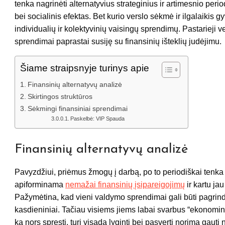
tenka nagrinėti alternatyvius strateginius ir artimesnio peri
bei socialinis efektas. Bet kurio verslo sėkmė ir ilgalaikis
individualių ir kolektyvinių vaisingų sprendimų. Pastarieji 
sprendimai paprastai susiję su finansinių išteklių judėjimu.
Šiame straipsnyje turinys apie
Finansinių alternatyvų analizė
Skirtingos struktūros
Sėkmingi finansiniai sprendimai
Paskelbė: VIP Spauda
Finansinių alternatyvų analizė
Pavyzdžiui, priėmus žmogų į darbą, po to periodiškai tenka 
apiforminama
nemažai finansinių įsipareigojimų
ir kartu ja
Pažymėtina, kad vieni valdymo sprendimai gali būti pagrindini
kasdieniniai. Tačiau visiems jiems labai svarbus “ekonomi
ką nors spręsti, turi visada lyginti bei pasverti norimą gauti