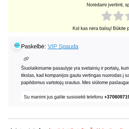
Norėdami įvertinti, s
Kol kas nėra balsų! Būkite 
Paskelbė:
VIP Spauda
Šiuolaikiniame pasaulyje yra svetainių ir portalų, ku
tikslas, kad kompanijos gautu vertingas nuorodas į s
papildomus vartotojų srautus. Mes siūlome paslaugas
Su manimi jus galite susisiekti telefonu
+37060971
2024-