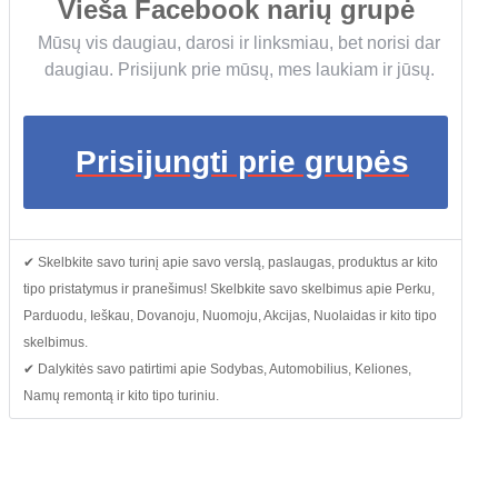
Vieša Facebook narių grupė
Mūsų vis daugiau, darosi ir linksmiau, bet norisi dar
daugiau. Prisijunk prie mūsų, mes laukiam ir jūsų.
Prisijungti prie grupės
✔ Skelbkite savo turinį apie savo verslą, paslaugas, produktus ar kito
tipo pristatymus ir pranešimus! Skelbkite savo skelbimus apie Perku,
Parduodu, Ieškau, Dovanoju, Nuomoju, Akcijas, Nuolaidas ir kito tipo
skelbimus.
✔ Dalykitės savo patirtimi apie Sodybas, Automobilius, Keliones,
Namų remontą ir kito tipo turiniu.