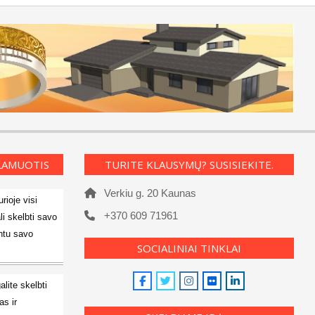
KLAMUOTIS
TURITE KLAUSYMŲ? SUSISIEKITE.
Verkiu g. 20 Kaunas
rioje visi
+370 609 71961
li skelbti savo
ntu savo
SOCIALINIAI TINKLAI
alite skelbti
s ir