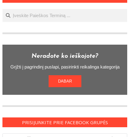
Ieškoti
Neradote ko ieškojote?
Grįžti į pagrindinį puslapi, pasirinkti reikalinga kategorija
DABAR
PRISIJUNKITE PRIE FACEBOOK GRUPĖS