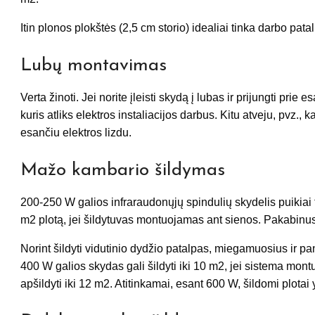
Itin plonos plokštės (2,5 cm storio) idealiai tinka darbo p
Lubų montavimas
Verta žinoti. Jei norite įleisti skydą į lubas ir prijungti prie 
kuris atliks elektros instaliacijos darbus. Kitu atveju, pvz.,
esančiu elektros lizdu.
Mažo kambario šildymas
200-250 W galios infraraudonųjų spindulių skydelis puikiai 
m2 plotą, jei šildytuvas montuojamas ant sienos. Pakabinus 
Norint šildyti vidutinio dydžio patalpas, miegamuosius ir p
400 W galios skydas gali šildyti iki 10 m2, jei sistema mon
apšildyti iki 12 m2. Atitinkamai, esant 600 W, šildomi plotai