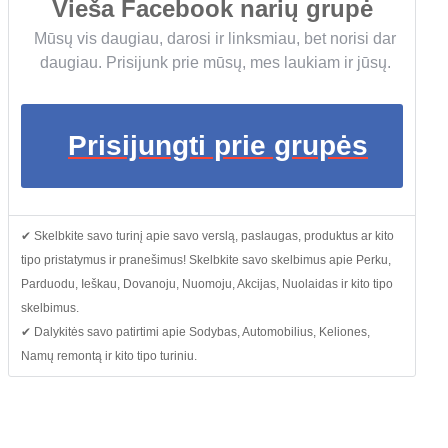
Vieša Facebook narių grupė
Mūsų vis daugiau, darosi ir linksmiau, bet norisi dar
daugiau. Prisijunk prie mūsų, mes laukiam ir jūsų.
Prisijungti prie grupės
✔ Skelbkite savo turinį apie savo verslą, paslaugas, produktus ar kito
tipo pristatymus ir pranešimus! Skelbkite savo skelbimus apie Perku,
Parduodu, Ieškau, Dovanoju, Nuomoju, Akcijas, Nuolaidas ir kito tipo
skelbimus.
✔ Dalykitės savo patirtimi apie Sodybas, Automobilius, Keliones,
Namų remontą ir kito tipo turiniu.