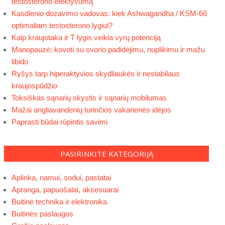
testosterono efektyvumą
Kasdienio dozavimo vadovas: kiek Ashwagandha / KSM-66
optimaliam testosterono lygiui?
Kaip kraujotaka ir T lygis veikia vyrų potenciją
Manopauzė: kovoti su svorio padidėjimu, nuplikimu ir mažu
libido
Ryšys tarp hiperaktyvios skydliaukės ir nestabilaus
kraujospūdžio
Toksiškas sąnarių skystis ir sąnarių mobilumas
Mažai angliavandenių turinčios vakarienės idėjos
Paprasti būdai rūpintis savimi
PASIRINKITE KATEGORIJĄ
Aplinka, namui, sodui, pastatai
Apranga, papuošalai, aksesuarai
Buitinė technika ir elektronika
Buitinės paslaugos