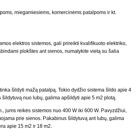
atalpoms, miegamiesiems, komercinėms patalpoms ir kt.
esamos elektros sistemos, gali prireikti kvalifikuoto elektriko,
 kabindami plokštes ant sienos, numatykite vietą su šalia
tinka šildyti mažą patalpą. Tokio dydžio sistema šildo apie 4
šildytuvą nuo lubų, galima apšildyti apie 5 m2 plotą.
an., jums reikės sistemos nuo 400 W iki 600 W. Pavyzdžiui,
tuojama prie sienos. Pakabinus šildytuvą ant lubų, galima
 yra apie 15 m2 ir 18 m2.