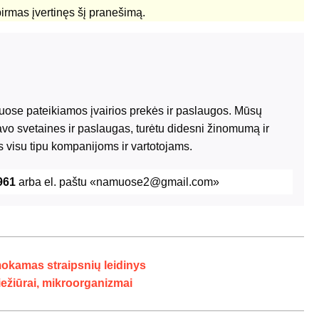
pirmas įvertinęs šį pranešimą.
riuose pateikiamos įvairios prekės ir paslaugos. Mūsų
avo svetaines ir paslaugas, turėtu didesni žinomumą ir
 visu tipu kompanijoms ir vartotojams.
961
arba el. paštu «namuose2@gmail.com»
mokamas straipsnių leidinys
iežiūrai, mikroorganizmai