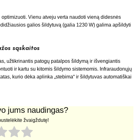
i optimizuoti. Vienu atveju verta naudoti vieną didesnės
didžiausios galios šildytuvą (galia 1230 W) galima apšildyti
žos sąskaitos
, užtikrinantis patogų patalpos šildymą ir išvengiantis
ntuoti ir kartu su kitomis šildymo sistemomis. Infraraudonųjų
tas, kurio dėka aplinka „stebima“ ir šildytuvas automatiškai
uvo jums naudingas?
pustelėkite žvaigždutę!