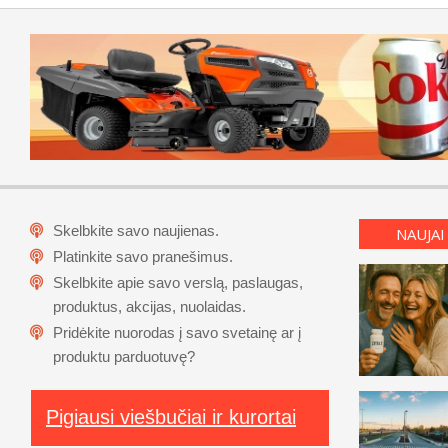
Skelbkite savo naujienas.
NAUJAI
Platinkite savo pranešimus.
Skelbkite apie savo verslą, paslaugas,
produktus, akcijas, nuolaidas.
Pridėkite nuorodas į savo svetainę ar į
produktu parduotuvę?
Pigiausi viešbučiai ir kurortai