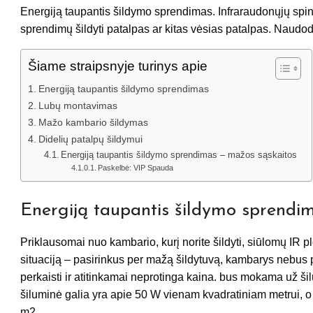
Energiją taupantis šildymo sprendimas. Infraraudonųjų spind
sprendimų šildyti patalpas ar kitas vėsias patalpas. Naudo
Šiame straipsnyje turinys apie
Energiją taupantis šildymo sprendimas
Lubų montavimas
Mažo kambario šildymas
Didelių patalpų šildymui
Energiją taupantis šildymo sprendimas – mažos sąskaitos
Paskelbė: VIP Spauda
Energiją taupantis šildymo sprendi
Priklausomai nuo kambario, kurį norite šildyti, siūlomų IR pl
situaciją – pasirinkus per mažą šildytuvą, kambarys nebus p
perkaisti ir atitinkamai neprotinga kaina. bus mokama už ši
šiluminė galia yra apie 50 W vienam kvadratiniam metrui, o
m2.