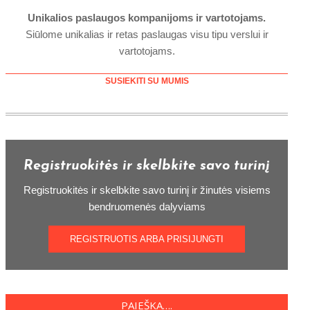
Unikalios paslaugos kompanijoms ir vartotojams.
Siūlome unikalias ir retas paslaugas visu tipu verslui ir
vartotojams.
SUSIEKITI SU MUMIS
Registruokitės ir skelbkite savo turinį
Registruokitės ir skelbkite savo turinį ir žinutės visiems
bendruomenės dalyviams
REGISTRUOTIS ARBA PRISIJUNGTI
PAIEŠKA….