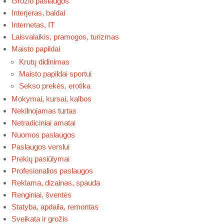
Grožio paslaugos
Interjeras, baldai
Internetas, IT
Laisvalaikis, pramogos, turizmas
Maisto papildai
Krutų didinimas
Maisto papildai sportui
Sekso prekės, erotika
Mokymai, kursai, kalbos
Nekilnojamas turtas
Netradiciniai amatai
Nuomos paslaugos
Paslaugos verslui
Prekių pasiūlymai
Profesionalios paslaugos
Reklama, dizainas, spauda
Renginiai, šventės
Statyba, apdaila, remontas
Sveikata ir grožis