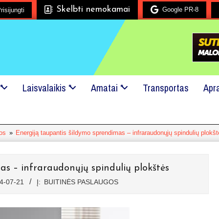
Skelbti nemokamai
Google PR-8
 mielai padėsime!
risijungti
24x7 pagalba!
Kreipkitės į mus, net jei tai
*
Laisvalaikis *
Amatai *
Transportas
Apr
gos
»
Energiją taupantis šildymo sprendimas – infraraudonųjų spindulių plokš
s – infraraudonųjų spindulių plokštės
4-07-21
Į:
BUITINĖS PASLAUGOS