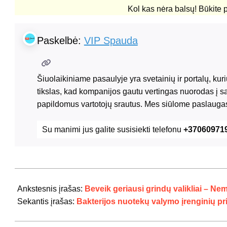
Kol kas nėra balsų! Būkite 
Paskelbė:
VIP Spauda
Šiuolaikiniame pasaulyje yra svetainių ir portalų, ku
tikslas, kad kompanijos gautu vertingas nuorodas į s
papildomus vartotojų srautus. Mes siūlome paslaugas
Su manimi jus galite susisiekti telefonu
+37060971
2024-
07-
Ankstesnis įrašas:
Beveik geriausi grindų valikliai – Ne
21
Sekantis įrašas:
Bakterijos nuotekų valymo įrenginių pr