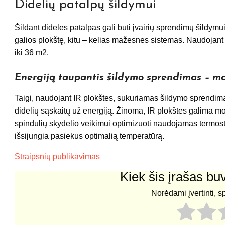
Didelių patalpų šildymui
Šildant dideles patalpas gali būti įvairių sprendimų šildymu
galios plokštę, kitu – kelias mažesnes sistemas. Naudojant 
iki 36 m2.
Energiją taupantis šildymo sprendimas – ma
Taigi, naudojant IR plokštes, sukuriamas šildymo sprendimas
didelių sąskaitų už energiją. Žinoma, IR plokštes galima mo
spindulių skydelio veikimui optimizuoti naudojamas termosta
išsijungia pasiekus optimalią temperatūrą.
Straipsnių publikavimas
Kiek šis įrašas b
Norėdami įvertinti, s