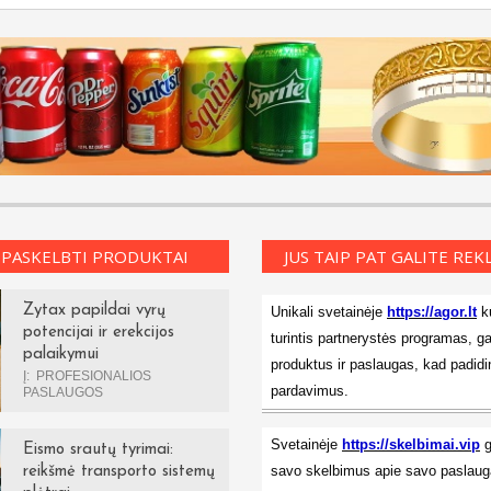
 PASKELBTI PRODUKTAI
JUS TAIP PAT GALITE RE
Zytax papildai vyrų
Unikali svetainėje
https://agor.lt
ku
potencijai ir erekcijos
turintis partnerystės programas, ga
palaikymui
produktus ir paslaugas, kad padidi
Į:
PROFESIONALIOS
pardavimus.
PASLAUGOS
Svetainėje
https://skelbimai.vip
g
Eismo srautų tyrimai:
savo skelbimus apie savo paslauga
reikšmė transporto sistemų