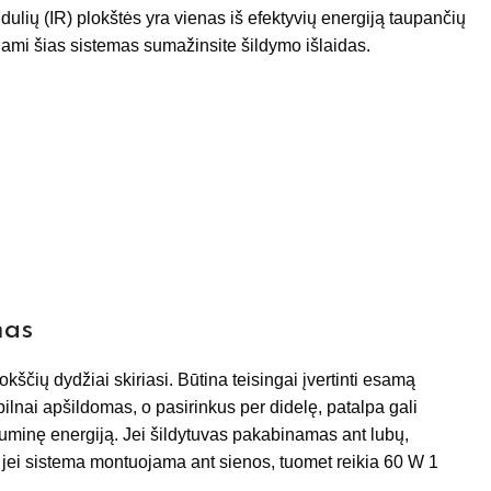
ulių (IR) plokštės yra vienas iš efektyvių energiją taupančių
dami šias sistemas sumažinsite šildymo išlaidas.
mas
okščių dydžiai skiriasi. Būtina teisingai įvertinti esamą
ilnai apšildomas, o pasirinkus per didelę, patalpa gali
luminę energiją. Jei šildytuvas pakabinamas ant lubų,
 jei sistema montuojama ant sienos, tuomet reikia 60 W 1