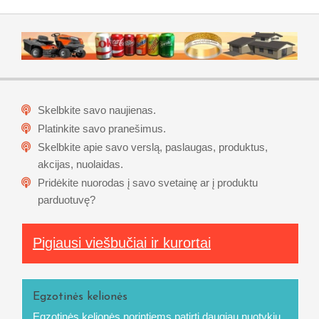
Skelbkite savo naujienas.
Platinkite savo pranešimus.
Skelbkite apie savo verslą, paslaugas, produktus,
akcijas, nuolaidas.
Pridėkite nuorodas į savo svetainę ar į produktu
parduotuvę?
Pigiausi viešbučiai ir kurortai
Egzotinės kelionės
Egzotinės kelionės
norintiems patirti daugiau nuotykių