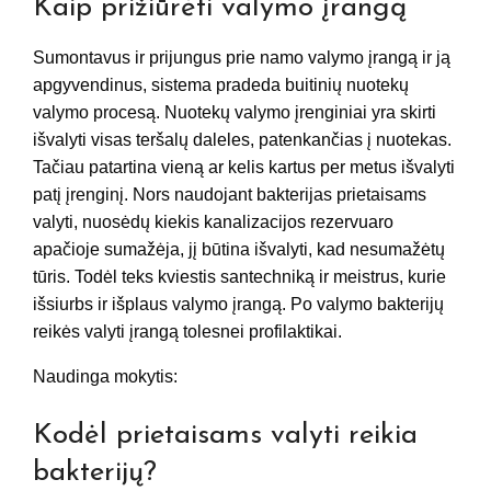
Kaip prižiūrėti valymo įrangą
Sumontavus ir prijungus prie namo valymo įrangą ir ją
apgyvendinus, sistema pradeda buitinių nuotekų
valymo procesą. Nuotekų valymo įrenginiai yra skirti
išvalyti visas teršalų daleles, patenkančias į nuotekas.
Tačiau patartina vieną ar kelis kartus per metus išvalyti
patį įrenginį. Nors naudojant bakterijas prietaisams
valyti, nuosėdų kiekis kanalizacijos rezervuaro
apačioje sumažėja, jį būtina išvalyti, kad nesumažėtų
tūris. Todėl teks kviestis santechniką ir meistrus, kurie
išsiurbs ir išplaus valymo įrangą. Po valymo bakterijų
reikės valyti įrangą tolesnei profilaktikai.
Naudinga mokytis:
Kodėl prietaisams valyti reikia
bakterijų?