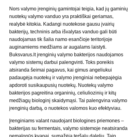
Nors valymo įrenginių gamintojai teigia, kad jų gaminių
nuotekų valymo vanduo yra praktiškai geriamas,
realybė kitokia. Kadangi nuotekose gausu įvairių
bakterijų, techninis arba išvalytas vanduo gali būti
naudojamas tik šalia namo esančioje teritorijoje
auginamiems medžiams ar augalams laistyti.
Buksvarus.lt įrenginių valymo bakterijos naudojamos
valymo sistemų darbui palengvinti. Toks poreikis
atsiranda šeimai pagavus, kai gimus angeliukui
padaugėja nuotekų ir valymo įrenginiai nebepajėgia
apdoroti susikaupusių nuotekų. Nuotekų valymo
bakterijos pagreitina organinių, celiuliozinių ir kitų
medžiagų biologinį skaidymąsi. Tai palengvina valymo
įrenginių darbą, o nuotekos valomos kuo efektyviau.
Įrenginiams valant naudojant biologines priemones –
bakterijas su fermentais, valymo sistemoje neatsiranda
nemalonūs kvapai, sumažėja teršalų dalelių. Taip,