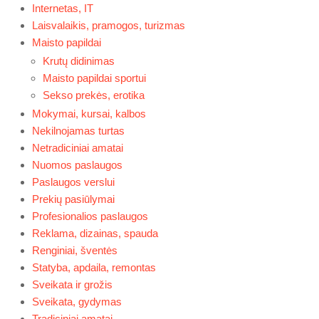
Internetas, IT
Laisvalaikis, pramogos, turizmas
Maisto papildai
Krutų didinimas
Maisto papildai sportui
Sekso prekės, erotika
Mokymai, kursai, kalbos
Nekilnojamas turtas
Netradiciniai amatai
Nuomos paslaugos
Paslaugos verslui
Prekių pasiūlymai
Profesionalios paslaugos
Reklama, dizainas, spauda
Renginiai, šventės
Statyba, apdaila, remontas
Sveikata ir grožis
Sveikata, gydymas
Tradiciniai amatai