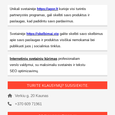
Unikali svetainėje
https://agor.lt
kurioje visi turintis
partnerystės programas, gali skelbti savo produktus ir
paslaugas, kad padidintu savo pardavimus.
Svetainėje
https://skelbimai.vip
galite skelbti savo skelbimus
apie savo paslaugas ir produktus visiškai nemokamai bei
publikuoti juos į socialinius tinklus.
Internetinių svetainių kūrimas
profesionaliam
verslo valdymui, su maksimaliu svetainės ir tekstu
SEO optimizavimų.
TURITE KLAUSYMŲ? SUSISIEKITE.
Verkiu g. 20 Kaunas
+370 609 71961