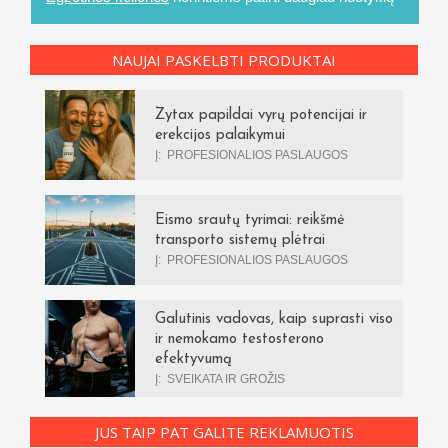
NAUJAI PASKELBTI PRODUKTAI
Zytax papildai vyrų potencijai ir
erekcijos palaikymui
Į:
PROFESIONALIOS PASLAUGOS
Eismo srautų tyrimai: reikšmė
transporto sistemų plėtrai
Į:
PROFESIONALIOS PASLAUGOS
Galutinis vadovas, kaip suprasti viso
ir nemokamo testosterono
efektyvumą
Į:
SVEIKATA IR GROŽIS
JUS TAIP PAT GALITE REKLAMUOTIS