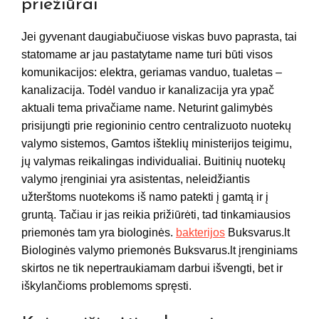
priežiūrai
Jei gyvenant daugiabučiuose viskas buvo paprasta, tai
statomame ar jau pastatytame name turi būti visos
komunikacijos: elektra, geriamas vanduo, tualetas –
kanalizacija. Todėl vanduo ir kanalizacija yra ypač
aktuali tema privačiame name. Neturint galimybės
prisijungti prie regioninio centro centralizuoto nuotekų
valymo sistemos, Gamtos išteklių ministerijos teigimu,
jų valymas reikalingas individualiai. Buitinių nuotekų
valymo įrenginiai yra asistentas, neleidžiantis
užterštoms nuotekoms iš namo patekti į gamtą ir į
gruntą. Tačiau ir jas reikia prižiūrėti, tad tinkamiausios
priemonės tam yra biologinės.
bakterijos
Buksvarus.lt
Biologinės valymo priemonės Buksvarus.lt įrenginiams
skirtos ne tik nepertraukiamam darbui išvengti, bet ir
iškylančioms problemoms spręsti.