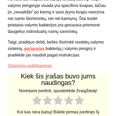
valymo įrenginyje visada yra specifinis kvapas, tačiau
jis „nevaikšto“ po kiemą ir savo įkyriu kvapu neerzina
nei namo šeimininkų, nei net kaimynų. Štai kodėl
prietaiso valymo bakterijos yra geriausia priemonė
daugeliui individualių namų savininkų.
Taigi, pradėjus dirbti, beliks išsirinkti nuotekų valymo
sistemą.
geriausias
bakterijų į valymo įrenginį ir
pradėkite jas naudoti pagal instrukcijas.
Straipsnių publikavimas
Kiek šis įrašas buvo jums
naudingas?
Norėdami įvertinti, spustelėkite žvaigždutę!
Kol kas nėra balsų! Būkite pirmas įvertinęs šį