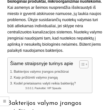
biologiniai produktai, mikroorganizmai nuotekoms
.
Kai asmenys ar šeimos nusprendžia išsikraustyti iš
miesto ir gyventi atskiruose namuose, jų laukia naujos
problemos. Ūkyje susidarančių nuotekų valymas turi
būti atliekamas individualiai, jei sklype nėra
centralizuotos kanalizacijos sistemos. Nuotekų valymo
įrenginiai naudojami tam, kad nuotekos nepatektų į
aplinką ir nesukeltų biologinės nelaimės. Būtent jiems
palaikyti naudojamos bakterijos.
Šiame straipsnyje turinys apie
Bakterijos valymo įrangos priežiūrai
Kaip prižiūrėti valymo įrangą
Kodėl prietaisams valyti reikia bakterijų?
Paskelbė: VIP Spauda
Bakterijos valymo įrangos