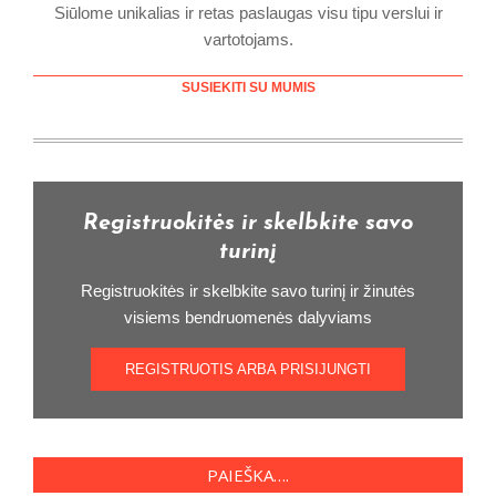
Siūlome unikalias ir retas paslaugas visu tipu verslui ir
vartotojams.
SUSIEKITI SU MUMIS
Registruokitės ir skelbkite savo
turinį
Registruokitės ir skelbkite savo turinį ir žinutės
visiems bendruomenės dalyviams
REGISTRUOTIS ARBA PRISIJUNGTI
PAIEŠKA….