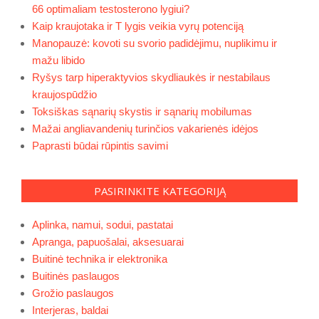
66 optimaliam testosterono lygiui?
Kaip kraujotaka ir T lygis veikia vyrų potenciją
Manopauzė: kovoti su svorio padidėjimu, nuplikimu ir
mažu libido
Ryšys tarp hiperaktyvios skydliaukės ir nestabilaus
kraujospūdžio
Toksiškas sąnarių skystis ir sąnarių mobilumas
Mažai angliavandenių turinčios vakarienės idėjos
Paprasti būdai rūpintis savimi
PASIRINKITE KATEGORIJĄ
Aplinka, namui, sodui, pastatai
Apranga, papuošalai, aksesuarai
Buitinė technika ir elektronika
Buitinės paslaugos
Grožio paslaugos
Interjeras, baldai