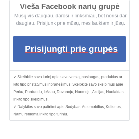
Vieša Facebook narių grupė
Mūsų vis daugiau, darosi ir linksmiau, bet norisi dar
daugiau. Prisijunk prie mūsų, mes laukiam ir jūsų.
Prisijungti prie grupės
✔ Skelbkite savo turinį apie savo verslą, paslaugas, produktus ar
kito tipo pristatymus ir pranešimus! Skelbkite savo skelbimus apie
Perku, Parduodu, Ieškau, Dovanoju, Nuomoju, Akcijas, Nuolaidas
ir kito tipo skelbimus.
✔ Dalykitės savo patirtimi apie Sodybas, Automobilius, Keliones,
Namų remontą ir kito tipo turiniu.