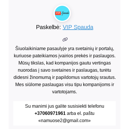
Paskelbė:
VIP Spauda
Šiuolaikiniame pasaulyje yra svetainių ir portalų,
kuriuose pateikiamos įvairios prekės ir paslaugos.
Mūsų tikslas, kad kompanijos gautu vertingas
nuorodas į savo svetaines ir paslaugas, turėtu
didesni žinomumą ir papildomus vartotojų srautus.
Mes siūlome paslaugas visu tipu kompanijoms ir
vartotojams.
Su manimi jus galite susisiekti telefonu
+37060971961
arba el. paštu
«namuose2@gmail.com»