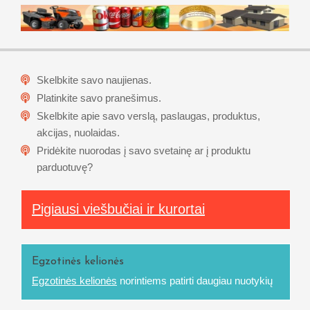
Skelbkite savo naujienas.
Platinkite savo pranešimus.
Skelbkite apie savo verslą, paslaugas, produktus,
akcijas, nuolaidas.
Pridėkite nuorodas į savo svetainę ar į produktu
parduotuvę?
Pigiausi viešbučiai ir kurortai
Egzotinės kelionės
Egzotinės kelionės
norintiems patirti daugiau nuotykių