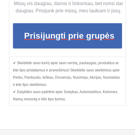
Mūsų vis daugiau, darosi ir linksmiau, bet norisi dar
daugiau. Prisijunk prie mūsų, mes laukiam ir jūsų.
Prisijungti prie grupės
✔ Skelbkite savo turinį apie savo verslą, paslaugas, produktus ar
kito tipo pristatymus ir pranešimus! Skelbkite savo skelbimus apie
Perku, Parduodu, Ieškau, Dovanoju, Nuomoju, Akcijas, Nuolaidas
ir kito tipo skelbimus.
✔ Dalykitės savo patirtimi apie Sodybas, Automobilius, Keliones,
Namų remontą ir kito tipo turiniu.