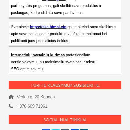
partnerystės programas, gali skelbti savo produktus ir
paslaugas, kad padidintu savo pardavimus.
Svetainėje
https://skelbimai.vip
galite skelbti savo skelbimus
apie savo paslaugas ir produktus visiškai nemokamai bei
publikuoti juos į socialinius tinklus.
Internetinių svetainių kūrimas
profesionaliam
verslo valdymui, su maksimaliu svetainės ir tekstu
SEO optimizavimų.
TURITE KLAUSYMŲ? SUSISIEKITE.
Verkiu g. 20 Kaunas
+370 609 71961
SOCIALINIAI TINKLAI