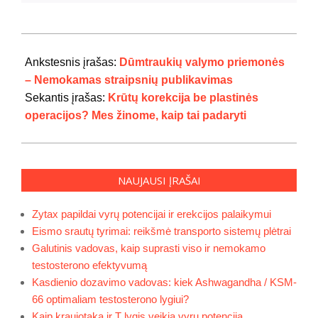
2024-
07-
Ankstesnis įrašas:
Dūmtraukių valymo priemonės
22
– Nemokamas straipsnių publikavimas
Sekantis įrašas:
Krūtų korekcija be plastinės
operacijos? Mes žinome, kaip tai padaryti
NAUJAUSI ĮRAŠAI
Zytax papildai vyrų potencijai ir erekcijos palaikymui
Eismo srautų tyrimai: reikšmė transporto sistemų plėtrai
Galutinis vadovas, kaip suprasti viso ir nemokamo
testosterono efektyvumą
Kasdienio dozavimo vadovas: kiek Ashwagandha / KSM-
66 optimaliam testosterono lygiui?
Kaip kraujotaka ir T lygis veikia vyrų potenciją