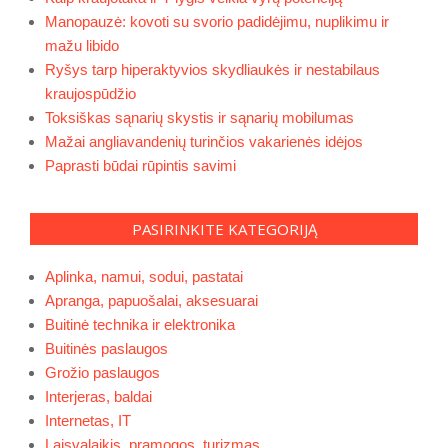
Manopauzė: kovoti su svorio padidėjimu, nuplikimu ir
mažu libido
Ryšys tarp hiperaktyvios skydliaukės ir nestabilaus
kraujospūdžio
Toksiškas sąnarių skystis ir sąnarių mobilumas
Mažai angliavandenių turinčios vakarienės idėjos
Paprasti būdai rūpintis savimi
PASIRINKITE KATEGORIJĄ
Aplinka, namui, sodui, pastatai
Apranga, papuošalai, aksesuarai
Buitinė technika ir elektronika
Buitinės paslaugos
Grožio paslaugos
Interjeras, baldai
Internetas, IT
Laisvalaikis, pramogos, turizmas