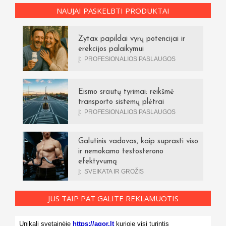
NAUJAI PASKELBTI PRODUKTAI
Zytax papildai vyrų potencijai ir
erekcijos palaikymui
Į:
PROFESIONALIOS PASLAUGOS
Eismo srautų tyrimai: reikšmė
transporto sistemų plėtrai
Į:
PROFESIONALIOS PASLAUGOS
Galutinis vadovas, kaip suprasti viso
ir nemokamo testosterono
efektyvumą
Į:
SVEIKATA IR GROŽIS
JUS TAIP PAT GALITE REKLAMUOTIS
Unikali svetainėje
https://agor.lt
kurioje visi turintis