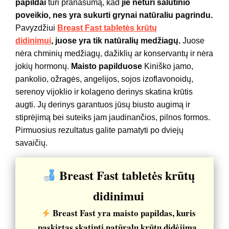
papildai
turi pranašumą, kad
jie neturi šalutinio
poveikio, nes yra sukurti grynai natūraliu pagrindu.
Pavyzdžiui
Breast Fast tabletės krūtų
didinimui
,
juose yra tik natūralių medžiagų.
Juose
nėra chminių medžiagų, dažiklių ar konservantų ir nėra
jokių hormonų.
Maisto papilduose
Kiniško jamo,
pankolio, ožragės, angelijos, sojos izoflavonoidų,
serenoy vijoklio ir kolageno derinys skatina krūtis
augti. Jų derinys garantuos jūsų biusto augimą ir
stiprėjimą bei suteiks jam jaudinančios, pilnos formos.
Pirmuosius rezultatus galite pamatyti po dviejų
savaičių.
Breast Fast tabletės krūtų
didinimui
Breast Fast yra maisto papildas, kuris
paskirtas skatinti natūralų krūtų didėjimą.