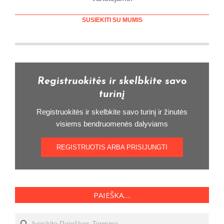
SUSIEKITI SU MUMIS
Registruokitės ir skelbkite savo
turinį
Registruokitės ir skelbkite savo turinį ir žinutės
visiems bendruomenės dalyviams
REGISTRUOTIS ARBA PRISIJUNGTI
PAIEŠKA….
Ieškoti