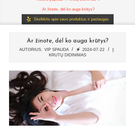
Ar žinote, dėl ko auga krūtys?
Skelbkite apie savo produktus ir paslaugas
Ar žinote, dėl ko auga krūtys?
AUTORIUS:
VIP SPAUDA
🗲
2024-07-22
Į:
KRUTŲ DIDINIMAS