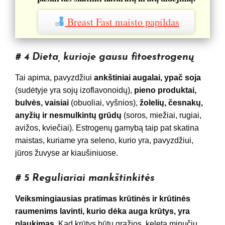
Breast Fast maisto papildas
# 4 Dieta, kurioje gausu fitoestrogenų
Tai apima, pavyzdžiui
ankštiniai augalai, ypač soja
(sudėtyje yra sojų izoflavonoidų),
pieno produktai,
bulvės, vaisiai
(obuoliai, vyšnios),
žolelių, česnakų,
anyžių ir nesmulkintų grūdų
(soros, miežiai, rugiai,
avižos, kviečiai). Estrogenų gamybą taip pat skatina
maistas, kuriame yra seleno, kurio yra, pavyzdžiui,
jūros žuvyse ar kiaušiniuose.
# 5 Reguliariai mankštinkitės
Veiksmingiausias pratimas krūtinės ir krūtinės
raumenims lavinti, kurio dėka auga krūtys, yra
plaukimas.
Kad krūtys būtų gražios, keletą minučių