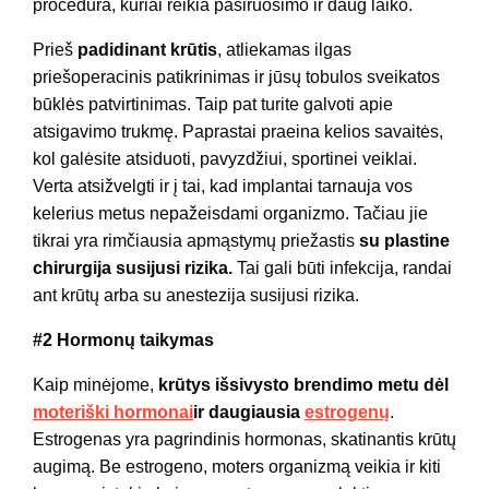
procedūra, kuriai reikia pasiruošimo ir daug laiko.
Prieš
padidinant krūtis
, atliekamas ilgas
priešoperacinis patikrinimas ir jūsų tobulos sveikatos
būklės patvirtinimas. Taip pat turite galvoti apie
atsigavimo trukmę. Paprastai praeina kelios savaitės,
kol galėsite atsiduoti, pavyzdžiui, sportinei veiklai.
Verta atsižvelgti ir į tai, kad implantai tarnauja vos
kelerius metus nepažeisdami organizmo. Tačiau jie
tikrai yra rimčiausia apmąstymų priežastis
su plastine
chirurgija susijusi rizika.
Tai gali būti infekcija, randai
ant krūtų arba su anestezija susijusi rizika.
#2 Hormonų taikymas
Kaip minėjome,
krūtys išsivysto brendimo metu dėl
moteriški hormonai
ir daugiausia
estrogenų
.
Estrogenas yra pagrindinis hormonas, skatinantis krūtų
augimą. Be estrogeno, moters organizmą veikia ir kiti