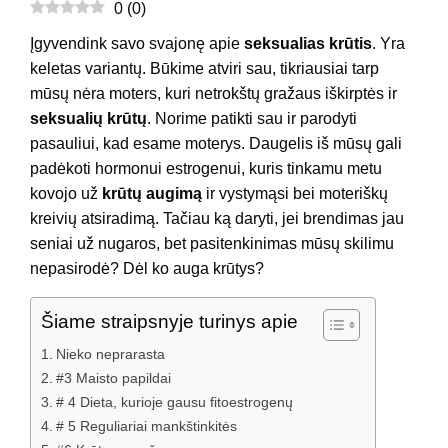
0
(
0
)
Įgyvendink savo svajonę apie
seksualias krūtis
. Yra
keletas variantų. Būkime atviri sau, tikriausiai tarp
mūsų nėra moters, kuri netrokštų gražaus iškirptės ir
seksualių krūtų
. Norime patikti sau ir parodyti
pasauliui, kad esame moterys. Daugelis iš mūsų gali
padėkoti hormonui estrogenui, kuris tinkamu metu
kovojo už
krūtų augimą
ir vystymąsi bei moteriškų
kreivių atsiradimą. Tačiau ką daryti, jei brendimas jau
seniai už nugaros, bet pasitenkinimas mūsų skilimu
nepasirodė? Dėl ko auga krūtys?
Šiame straipsnyje turinys apie
Nieko neprarasta
#3 Maisto papildai
# 4 Dieta, kurioje gausu fitoestrogenų
# 5 Reguliariai mankštinkitės