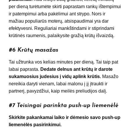
per dieną turėtumėte skirti paprastam rankų ištempimui
ir patempimui arba pakėlimui ant strypo. Nors ir
mažiau populiarūs moterų, atsispaudimai yra dar
efektyvesni. Reguliariai mankštindami ir stiprindami
krūtinės raumenis, palaikysite gražią krūtų išvaizdą.
#6 Krūtų masažas
Tai užtrunka vos kelias minutes per dieną. Tai taip pat
labai paprasta.
Dedate delnus ant krūtų ir darote
sukamuosius judesius į vidų aplink krūtis.
Masažo
nereikia daryti vienam, labai malonu į jį įtraukti ir
partnerį, pavyzdžiui, kaip meilės preliudijos dalį.
#7 Teisingai parinkta push-up liemenėlė
Skirkite pakankamai laiko ir dėmesio savo push-up
liemenėlės pasirinkimui.