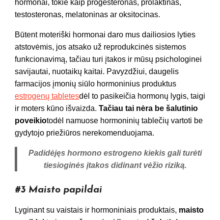
hormonai, tokie kaip progesteronas, prolaktinas,
testosteronas, melatoninas ar oksitocinas.
Būtent moteriški hormonai daro mus dailiosios lyties
atstovėmis, jos atsako už reprodukcinės sistemos
funkcionavimą, tačiau turi įtakos ir mūsų psichologinei
savijautai, nuotaikų kaitai. Pavyzdžiui, daugelis
farmacijos įmonių siūlo hormoninius produktus
estrogenų tabletes
dėl to pasikeičia hormonų lygis, taigi
ir moters kūno išvaizda.
Tačiau tai nėra be šalutinio
poveikio
todėl namuose hormoninių tablečių vartoti be
gydytojo priežiūros nerekomenduojama.
Padidėjęs hormono estrogeno kiekis gali turėti
tiesioginės įtakos didinant vėžio riziką.
#3 Maisto papildai
Lyginant su vaistais ir hormoniniais produktais,
maisto