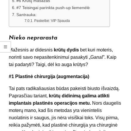
#6 Krūtų masažas
#7 Teisingai parinkta push-up liemenėlė
Santrauka:
Paskelbė: VIP Spauda
Nieko neprarasta
Mažesnis ar didesnis
krūtų dydis
bet kuri moteris,
norinti savo nepasitenkinimui pasakyti „Gana!”. Kaip
tai padaryti? Taigi, dėl ko auga krūtys?
#1 Plastinė chirurgija (augmentacija)
Tai pats radikaliausias būdas pakeisti biusto išvaizdą.
Paprasčiau tariant,
krūtų didinimą galima atlikti
implantais plastinės operacijos metu.
Nors daugelis
moterų mano, kad šis metodas yra vienintelis
nuolatinis ir saugus, jis nėra visiškai toks. Visų pirma,
reikia pažymėti, kad plastinė chirurgija yra chirurginė