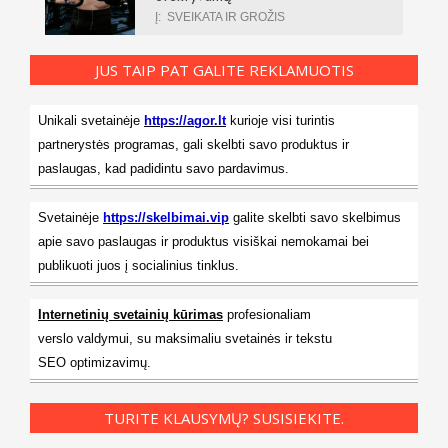
Į:
SVEIKATA IR GROŽIS
JUS TAIP PAT GALITE REKLAMUOTIS
Unikali svetainėje
https://agor.lt
kurioje visi turintis
partnerystės programas, gali skelbti savo produktus ir
paslaugas, kad padidintu savo pardavimus.
Svetainėje
https://skelbimai.vip
galite skelbti savo skelbimus
apie savo paslaugas ir produktus visiškai nemokamai bei
publikuoti juos į socialinius tinklus.
Internetinių svetainių kūrimas
profesionaliam
verslo valdymui, su maksimaliu svetainės ir tekstu
SEO optimizavimų.
TURITE KLAUSYMŲ? SUSISIEKITE.