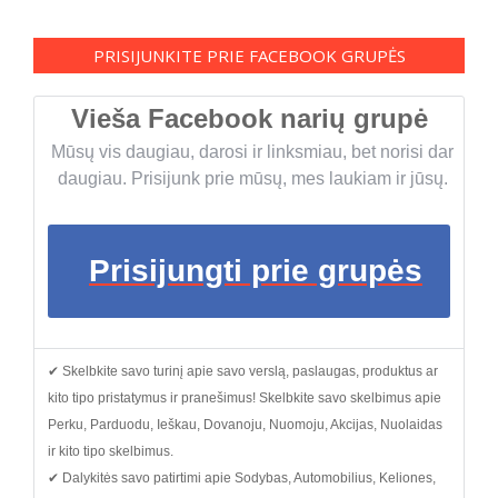
PRISIJUNKITE PRIE FACEBOOK GRUPĖS
Vieša Facebook narių grupė
Mūsų vis daugiau, darosi ir linksmiau, bet norisi dar
daugiau. Prisijunk prie mūsų, mes laukiam ir jūsų.
Prisijungti prie grupės
✔ Skelbkite savo turinį apie savo verslą, paslaugas, produktus ar
kito tipo pristatymus ir pranešimus! Skelbkite savo skelbimus apie
Perku, Parduodu, Ieškau, Dovanoju, Nuomoju, Akcijas, Nuolaidas
ir kito tipo skelbimus.
✔ Dalykitės savo patirtimi apie Sodybas, Automobilius, Keliones,