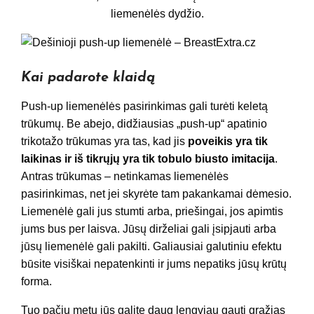
liemenėlės dydžio.
Kai padarote klaidą
Push-up liemenėlės pasirinkimas gali turėti keletą
trūkumų. Be abejo, didžiausias „push-up“ apatinio
trikotažo trūkumas yra tas, kad jis
poveikis yra tik
laikinas ir iš tikrųjų yra tik tobulo biusto imitacija
.
Antras trūkumas – netinkamas liemenėlės
pasirinkimas, net jei skyrėte tam pakankamai dėmesio.
Liemenėlė gali jus stumti arba, priešingai, jos apimtis
jums bus per laisva. Jūsų dirželiai gali įsipjauti arba
jūsų liemenėlė gali pakilti. Galiausiai galutiniu efektu
būsite visiškai nepatenkinti ir jums nepatiks jūsų krūtų
forma.
Tuo pačiu metu jūs galite daug lengviau gauti gražias