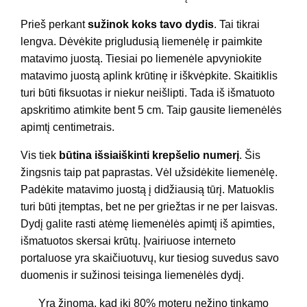
Prieš perkant
sužinok koks tavo dydis
. Tai tikrai
lengva. Dėvėkite prigludusią liemenėlę ir paimkite
matavimo juostą. Tiesiai po liemenėle apvyniokite
matavimo juostą aplink krūtinę ir iškvėpkite. Skaitiklis
turi būti fiksuotas ir niekur neišlipti. Tada iš išmatuoto
apskritimo atimkite bent 5 cm. Taip gausite liemenėlės
apimtį centimetrais.
Vis tiek
būtina išsiaiškinti krepšelio numerį
. Šis
žingsnis taip pat paprastas. Vėl užsidėkite liemenėlę.
Padėkite matavimo juostą į didžiausią tūrį. Matuoklis
turi būti įtemptas, bet ne per griežtas ir ne per laisvas.
Dydį galite rasti atėmę liemenėlės apimtį iš apimties,
išmatuotos skersai krūtų. Įvairiuose interneto
portaluose yra skaičiuotuvų, kur tiesiog suvedus savo
duomenis ir sužinosi teisinga liemenėlės dydį.
Yra žinoma, kad iki 80% moterų nežino tinkamo