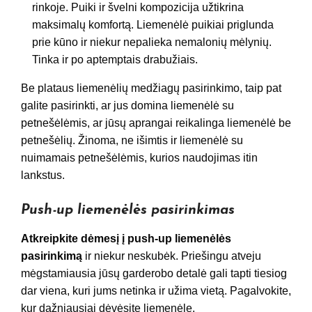
rinkoje. Puiki ir švelni kompozicija užtikrina
maksimalų komfortą. Liemenėlė puikiai priglunda
prie kūno ir niekur nepalieka nemalonių mėlynių.
Tinka ir po aptemptais drabužiais.
Be plataus liemenėlių medžiagų pasirinkimo, taip pat
galite pasirinkti, ar jus domina liemenėlė su
petnešėlėmis, ar jūsų aprangai reikalinga liemenėlė be
petnešėlių. Žinoma, ne išimtis ir liemenėlė su
nuimamais petnešėlėmis, kurios naudojimas itin
lankstus.
Push-up liemenėlės pasirinkimas
Atkreipkite dėmesį į push-up liemenėlės
pasirinkimą
ir niekur neskubėk. Priešingu atveju
mėgstamiausia jūsų garderobo detalė gali tapti tiesiog
dar viena, kuri jums netinka ir užima vietą. Pagalvokite,
kur dažniausiai dėvėsite liemenėlę.