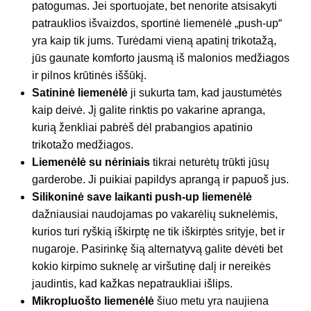
patogumas. Jei sportuojate, bet nenorite atsisakyti
patrauklios išvaizdos, sportinė liemenėlė „push-up“
yra kaip tik jums. Turėdami vieną apatinį trikotažą,
jūs gaunate komforto jausmą iš malonios medžiagos
ir pilnos krūtinės iššūkį.
Satininė liemenėlė
ji sukurta tam, kad jaustumėtės
kaip deivė. Jį galite rinktis po vakarine apranga,
kurią ženkliai pabrėš dėl prabangios apatinio
trikotažo medžiagos.
Liemenėlė su nėriniais
tikrai neturėtų trūkti jūsų
garderobe. Ji puikiai papildys aprangą ir papuoš jus.
Silikoninė save laikanti push-up liemenėlė
dažniausiai naudojamas po vakarėlių suknelėmis,
kurios turi ryškią iškirptę ne tik iškirptės srityje, bet ir
nugaroje. Pasirinkę šią alternatyvą galite dėvėti bet
kokio kirpimo suknelę ar viršutinę dalį ir nereikės
jaudintis, kad kažkas nepatraukliai išlips.
Mikropluošto liemenėlė
šiuo metu yra naujiena