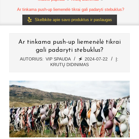
Ar tinkama push-up liemenėlė tikrai gali padaryti stebuklus?
Skelbkite apie savo produktus ir paslaugas
Ar tinkama push-up liemenėlė tikrai
gali padaryti stebuklus?
AUTORIUS:
VIP SPAUDA
🗲
2024-07-22
Į:
KRUTŲ DIDINIMAS