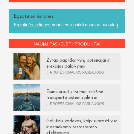
Egzotinės kelionės
Egzotinės kelionės
norintiems patirti daugiau nuotykių
NAUJAI PASKELBTI PRODUKTAI
Zytax papildai vyrų potencijai ir
erekcijos palaikymui
Į:
PROFESIONALIOS PASLAUGOS
Eismo srautų tyrimai: reikšmė
transporto sistemų plėtrai
Į:
PROFESIONALIOS PASLAUGOS
Galutinis vadovas, kaip suprasti viso
ir nemokamo testosterono
efektyvumą