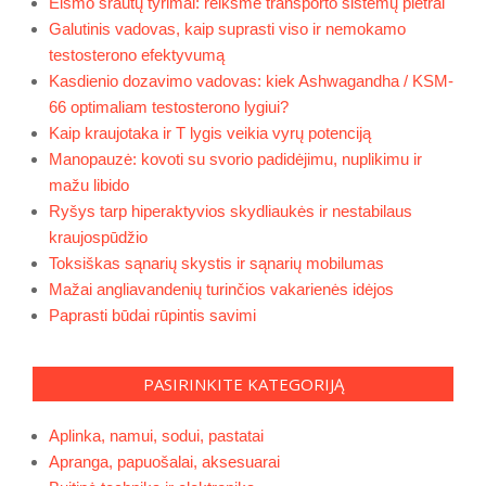
Eismo srautų tyrimai: reikšmė transporto sistemų plėtrai
Galutinis vadovas, kaip suprasti viso ir nemokamo
testosterono efektyvumą
Kasdienio dozavimo vadovas: kiek Ashwagandha / KSM-
66 optimaliam testosterono lygiui?
Kaip kraujotaka ir T lygis veikia vyrų potenciją
Manopauzė: kovoti su svorio padidėjimu, nuplikimu ir
mažu libido
Ryšys tarp hiperaktyvios skydliaukės ir nestabilaus
kraujospūdžio
Toksiškas sąnarių skystis ir sąnarių mobilumas
Mažai angliavandenių turinčios vakarienės idėjos
Paprasti būdai rūpintis savimi
PASIRINKITE KATEGORIJĄ
Aplinka, namui, sodui, pastatai
Apranga, papuošalai, aksesuarai