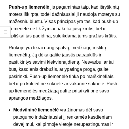
Push-up liemenėlė
jis pagamintas taip, kad išryškintų
moters iškirptę, todėl dažniausiai jį naudoja moterys su
mažesniu biustu. Visas principas yra tas, kad push-up
liemenėlė ne tik žymiai pakelia jūsų krūtis, bet ir
optiškai jas padidina, suteikdama jums gražias krūtis.
Rinkoje yra tikrai daug spalvų, medžiagų ir stilių
liemenėlių. Jų dėka galite jaustis patrauklūs ir
pasitikintys savimi kiekvieną dieną. Nesvarbu, ar tai
būtų kasdienis drabužis, ar ypatinga proga, galite
pasirinkti. Push-up liemenėlė tinka po marškinėliais,
bet ir po kokteiline suknele ar vakarine suknele. Push-
up liemenėlės medžiagą galite pritaikyti prie savo
aprangos medžiagos.
Medvilninė liemenėlė
yra žinomas dėl savo
patogumo ir dažniausiai jį renkamės kasdieniam
dėvėjimui, kai pirmoje vietoje nerūpestingumas ir