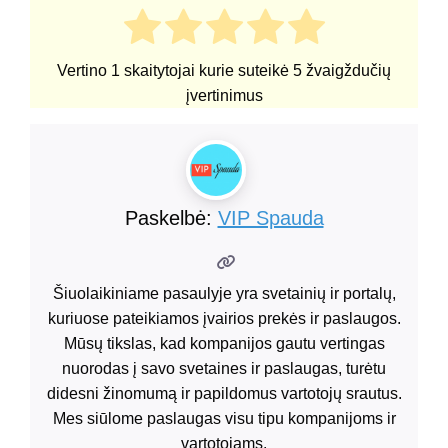
Vertino
1
skaitytojai kurie suteikė
5
žvaigždučių
įvertinimus
Paskelbė:
VIP Spauda
Šiuolaikiniame pasaulyje yra svetainių ir portalų,
kuriuose pateikiamos įvairios prekės ir paslaugos.
Mūsų tikslas, kad kompanijos gautu vertingas
nuorodas į savo svetaines ir paslaugas, turėtu
didesni žinomumą ir papildomus vartotojų srautus.
Mes siūlome paslaugas visu tipu kompanijoms ir
vartotojams.