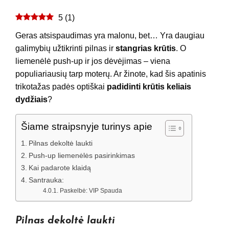
5
(
1
)
Geras atsispaudimas yra malonu, bet… Yra daugiau
galimybių užtikrinti pilnas ir
stangrias krūtis
. O
liemenėlė push-up ir jos dėvėjimas – viena
populiariausių tarp moterų. Ar žinote, kad šis apatinis
trikotažas padės optiškai
padidinti krūtis keliais
dydžiais
?
Šiame straipsnyje turinys apie
Pilnas dekoltė laukti
Push-up liemenėlės pasirinkimas
Kai padarote klaidą
Santrauka:
Paskelbė: VIP Spauda
Pilnas dekoltė laukti