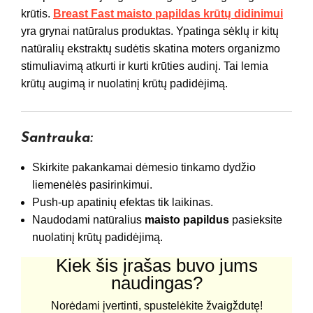
krūtis.
Breast Fast maisto papildas krūtų didinimui
yra grynai natūralus produktas. Ypatinga sėklų ir kitų
natūralių ekstraktų sudėtis skatina moters organizmo
stimuliavimą atkurti ir kurti krūties audinį. Tai lemia
krūtų augimą ir nuolatinį krūtų padidėjimą.
Santrauka:
Skirkite pakankamai dėmesio tinkamo dydžio
liemenėlės pasirinkimui.
Push-up apatinių efektas tik laikinas.
Naudodami natūralius
maisto papildus
pasieksite
nuolatinį krūtų padidėjimą.
Kiek šis įrašas buvo jums
naudingas?
Norėdami įvertinti, spustelėkite žvaigždutę!