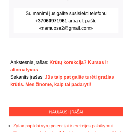
Su manimi jus galite susisiekti telefonu
+37060971961
arba el. paštu
«namuose2@gmail.com»
2024-
07-
Ankstesnis įrašas:
Krūtų korekcija? Kursas ir
22
alternatyvos
Sekantis įrašas:
Jūs taip pat galite turėti gražias
krūtis. Mes žinome, kaip tai padaryti!
NAUJAUSI ĮRAŠAI
Zytax papildai vyrų potencijai ir erekcijos palaikymui