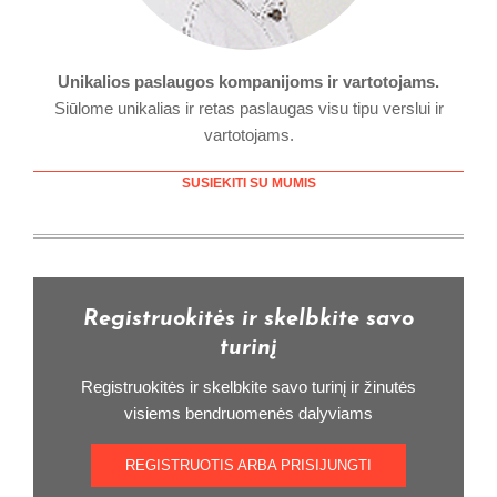
Unikalios paslaugos kompanijoms ir vartotojams.
Siūlome unikalias ir retas paslaugas visu tipu verslui ir
vartotojams.
SUSIEKITI SU MUMIS
Registruokitės ir skelbkite savo
turinį
Registruokitės ir skelbkite savo turinį ir žinutės
visiems bendruomenės dalyviams
REGISTRUOTIS ARBA PRISIJUNGTI