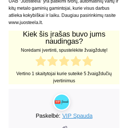
UAB “Juosteela” yra patikimi tvorų, automatinių vartų ir
kitų metalo gaminių gamintojai, kurie visus darbus
atlieka kokybiškai ir laiku. Daugiau pasirinkimų rasite
www.juosteela.lt.
Kiek šis įrašas buvo jums
naudingas?
Norėdami įvertinti, spustelėkite žvaigždutę!
Vertino
1
skaitytojai kurie suteikė
5
žvaigždučių
įvertinimus
Paskelbė:
VIP Spauda