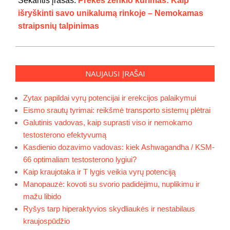
Sekantis įrašas:
Prekės ženklo kūrimas: Kaip
išryškinti savo unikalumą rinkoje – Nemokamas
straipsnių talpinimas
NAUJAUSI ĮRAŠAI
Zytax papildai vyrų potencijai ir erekcijos palaikymui
Eismo srautų tyrimai: reikšmė transporto sistemų plėtrai
Galutinis vadovas, kaip suprasti viso ir nemokamo
testosterono efektyvumą
Kasdienio dozavimo vadovas: kiek Ashwagandha / KSM-
66 optimaliam testosterono lygiui?
Kaip kraujotaka ir T lygis veikia vyrų potenciją
Manopauzė: kovoti su svorio padidėjimu, nuplikimu ir
mažu libido
Ryšys tarp hiperaktyvios skydliaukės ir nestabilaus
kraujospūdžio