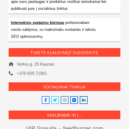
apie savo paslaugas ir produktus visiškai nemokamai bei
publikuoti juos į socialinius tinklus.
Internetinių svetainių kūrimas
profesionaliam
verslo valdymui, su maksimaliu svetainės ir tekstu
SEO optimizavimų.
TURITE KLAUSYMŲ? SUSISIEKITE.
Verkiu g. 20 Kaunas
+370 609 71961
SOCIALINIAI TINKLAI
SKELBIAME IR Į …
VIP Spauda – feedburner.com