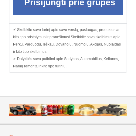
Prisijungti prie grupės
✔ Skelbkite savo turinį apie savo verslą, paslaugas, produktus ar
kito tipo pristatymus ir pranešimus! Skelbkite savo skelbimus apie
Perku, Parduodu, Ieškau, Dovanoju, Nuomoju, Akcijas, Nuolaidas
ir kito tipo skelbimus.
✔ Dalykitės savo patirtimi apie Sodybas, Automobilius, Keliones,
Namų remontą ir kito tipo turiniu.