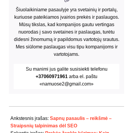
Šiuolaikiniame pasaulyje yra svetainių ir portalų,
kuriuose pateikiamos įvairios prekės ir paslaugos.
Mūsų tikslas, kad kompanijos gautu vertingas
nuorodas į savo svetaines ir paslaugas, turėtu
didesni žinomumą ir papildomus vartotojų srautus.
Mes siūlome paslaugas visu tipu kompanijoms ir
vartotojams.
Su manimi jus galite susisiekti telefonu
+37060971961
arba el. paštu
«namuose2@gmail.com»
2024-
07-
Ankstesnis įrašas:
Sapnų pasaulis – reikšmė –
21
Straipsnių talpinimas dėl SEO