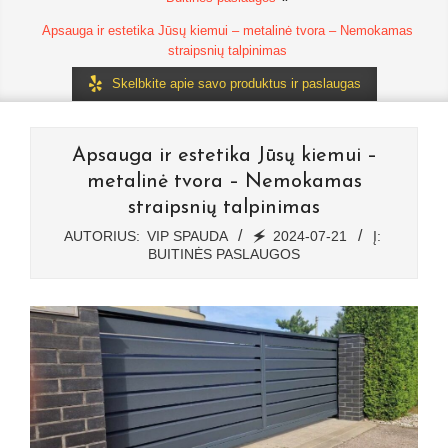
Apsauga ir estetika Jūsų kiemui – metalinė tvora – Nemokamas
straipsnių talpinimas
Skelbkite apie savo produktus ir paslaugas
Apsauga ir estetika Jūsų kiemui –
metalinė tvora – Nemokamas
straipsnių talpinimas
AUTORIUS:
VIP SPAUDA
🗲
2024-07-21
Į:
BUITINĖS PASLAUGOS