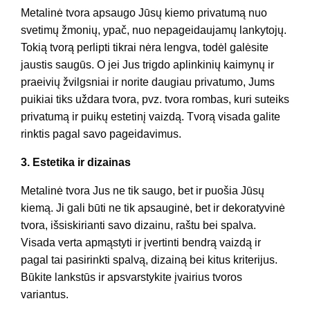
Metalinė tvora apsaugo Jūsų kiemo privatumą nuo
svetimų žmonių, ypač, nuo nepageidaujamų lankytojų.
Tokią tvorą perlipti tikrai nėra lengva, todėl galėsite
jaustis saugūs. O jei Jus trigdo aplinkinių kaimynų ir
praeivių žvilgsniai ir norite daugiau privatumo, Jums
puikiai tiks uždara tvora, pvz. tvora rombas, kuri suteiks
privatumą ir puikų estetinį vaizdą. Tvorą visada galite
rinktis pagal savo pageidavimus.
3. Estetika ir dizainas
Metalinė tvora Jus ne tik saugo, bet ir puošia Jūsų
kiemą. Ji gali būti ne tik apsauginė, bet ir dekoratyvinė
tvora, išsiskirianti savo dizainu, raštu bei spalva.
Visada verta apmąstyti ir įvertinti bendrą vaizdą ir
pagal tai pasirinkti spalvą, dizainą bei kitus kriterijus.
Būkite lankstūs ir apsvarstykite įvairius tvoros
variantus.