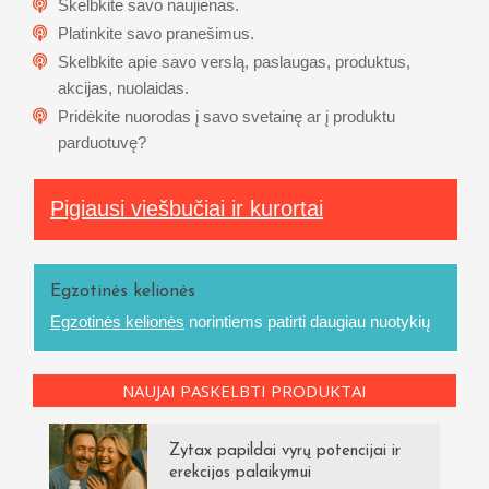
Skelbkite savo naujienas.
Platinkite savo pranešimus.
Skelbkite apie savo verslą, paslaugas, produktus,
akcijas, nuolaidas.
Pridėkite nuorodas į savo svetainę ar į produktu
parduotuvę?
Pigiausi viešbučiai ir kurortai
Egzotinės kelionės
Egzotinės kelionės
norintiems patirti daugiau nuotykių
NAUJAI PASKELBTI PRODUKTAI
Zytax papildai vyrų potencijai ir
erekcijos palaikymui