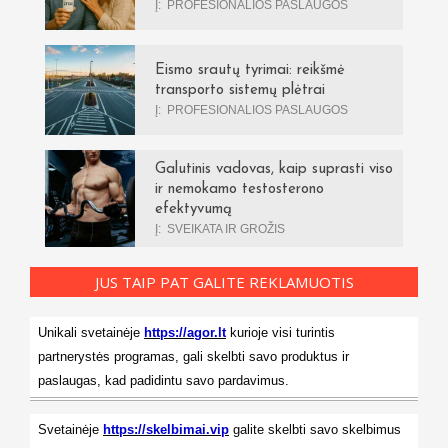
Į:
PROFESIONALIOS PASLAUGOS
Eismo srautų tyrimai: reikšmė
transporto sistemų plėtrai
Į:
PROFESIONALIOS PASLAUGOS
Galutinis vadovas, kaip suprasti viso
ir nemokamo testosterono
efektyvumą
Į:
SVEIKATA IR GROŽIS
JUS TAIP PAT GALITE REKLAMUOTIS
Unikali svetainėje
https://agor.lt
kurioje visi turintis
partnerystės programas, gali skelbti savo produktus ir
paslaugas, kad padidintu savo pardavimus.
Svetainėje
https://skelbimai.vip
galite skelbti savo skelbimus