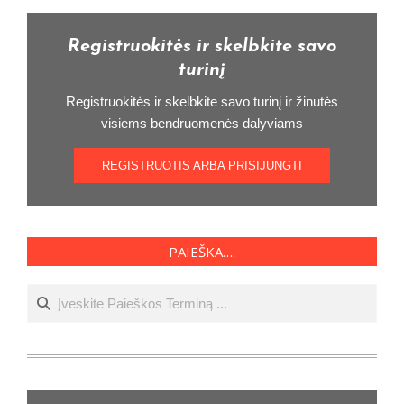
Registruokitės ir skelbkite savo
turinį
Registruokitės ir skelbkite savo turinį ir žinutės
visiems bendruomenės dalyviams
REGISTRUOTIS ARBA PRISIJUNGTI
PAIEŠKA….
Ieškoti