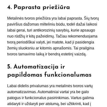
4. Paprasta priežiūra
Metalinės tvoros priežiūra yra labai paprasta. Šių tvorų
paviršius dažomas milteliniu būdu, todėl dažai laikosi
labai gerai, turi antikorozinių savybių, kurie apsaugo
nuo rūdžių ir kitų pažeidimų. Tačiau rekomenduojama
tvorą periodiškai valyti, jei matote, kad ji pasidengia
žemių sluoksniu ar kitomis apnašomis. Tai prailgina
tvoros tarnavimo laiką ir bendrą estetinį vaizdą.
5. Automatizacija ir
papildomas funkcionalumas
Labai didelis privalumas yra metalinės tvoros vartų
automatizavimas. Automatiniai vartai yra be galo
patogus ir funkcionalus pasirinkimas. Vartus galima
atidaryti ir uždaryti per atstumą, bei užtikrinti, kad į