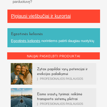
parduotuvę?
Pigiausi viešbučiai ir kurortai
Egzotinės kelionės
Egzotinės kelionės
norintiems patirti daugiau nuotykių
NAUJAI PASKELBTI PRODUKTAI
Zytax papildai vyrų potencijai ir
erekcijos palaikymui
Į:
PROFESIONALIOS PASLAUGOS
Eismo srautų tyrimai: reikšmė
transporto sistemų plėtrai
Į:
PROFESIONALIOS PASLAUGOS