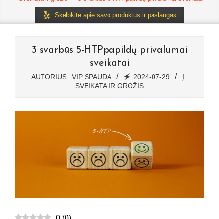
Skelbkite apie savo produktus ir paslaugas
3 svarbūs 5-HTPpapildų privalumai
sveikatai
AUTORIUS:
VIP SPAUDA
🗲
2024-07-29
Į:
SVEIKATA IR GROŽIS
0
(
0
)