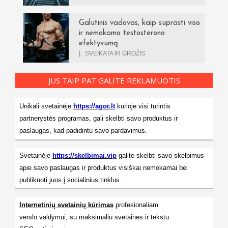
Galutinis vadovas, kaip suprasti viso
ir nemokamo testosterono
efektyvumą
Į:
SVEIKATA IR GROŽIS
JUS TAIP PAT GALITE REKLAMUOTIS
Unikali svetainėje
https://agor.lt
kurioje visi turintis
partnerystės programas, gali skelbti savo produktus ir
paslaugas, kad padidintu savo pardavimus.
Svetainėje
https://skelbimai.vip
galite skelbti savo skelbimus
apie savo paslaugas ir produktus visiškai nemokamai bei
publikuoti juos į socialinius tinklus.
Internetinių svetainių kūrimas
profesionaliam
verslo valdymui, su maksimaliu svetainės ir tekstu