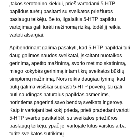
įtakos serotonino kiekiui, prieš vartodami 5-HTP
papildus turėtų pasitarti su sveikatos priežiūros
paslaugų teikėju. Be to, ilgalaikis 5-HTP papildų
vartojimas gali turėti nežinomą riziką, todėl jį reikia
vartoti atsargiai.
Apibendrinant galima pasakyti, kad 5-HTP papildai turi
daug galimos naudos sveikatai, įskaitant nuotaikos
gerinimą, apetito mažinimą, svorio metimo skatinimą,
miego kokybės gerinimą ir tam tikrų sveikatos būklių
simptomų mažinimą. Nors reikia daugiau tyrimų, kad
būtų galima visiškai suprasti 5-HTP poveikį, tai gali
būti naudingas natūralus papildas asmenims,
norintiems pagerinti savo bendrą sveikatą ir gerovę.
Kaip ir vartojant bet kokį priedą, prieš pradedant vartoti
5-HTP svarbu pasikalbėti su sveikatos priežiūros
paslaugų teikėju, ypač jei vartojate kitus vaistus arba
turite sveikatos sutrikimų.