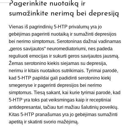
Pagerinkite nuotaiką ir
sumažinkite nerimą bei depresiją
Vienas iš pagrindinių 5-HTP privalumų yra jo
gebėjimas pagerinti nuotaiką ir sumažinti depresijos
bei nerimo simptomus. Serotoninas dažnai vadinamas
„geros savijautos“ neuromediatoriumi, nes padeda
reguliuoti emocijas ir sukurti geros savijautos jausmą.
Žemas serotonino kiekis siejamas su depresija,
nerimu ir kitais nuotaikos sutrikimais. Tyrimai parodė,
kad 5-HTP papildai gali padidinti serotonino kiekį
smegenyse ir pagerinti depresijos bei nerimo
simptomus. Tiesą sakant, kai kurie tyrimai parodė, kad
5-HTP yra toks pat veiksmingas kaip ir receptiniai
antidepresantai, tačiau turi mažiau šalutinių poveikių.
Kitas 5-HTP pranašumas yra jo gebėjimas sumažinti
apetitą ir skatinti svorio mažėjimą.