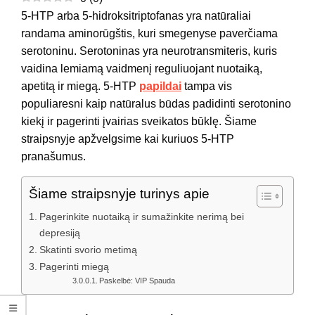
5-HTP arba 5-hidroksitriptofanas yra natūraliai
randama aminorūgštis, kuri smegenyse paverčiama
serotoninu. Serotoninas yra neurotransmiteris, kuris
vaidina lemiamą vaidmenį reguliuojant nuotaiką,
apetitą ir miegą. 5-HTP
papildai
tampa vis
populiaresni kaip natūralus būdas padidinti serotonino
kiekį ir pagerinti įvairias sveikatos būklę. Šiame
straipsnyje apžvelgsime kai kuriuos 5-HTP
pranašumus.
Šiame straipsnyje turinys apie
Pagerinkite nuotaiką ir sumažinkite nerimą bei
depresiją
Skatinti svorio metimą
Pagerinti miegą
Paskelbė: VIP Spauda