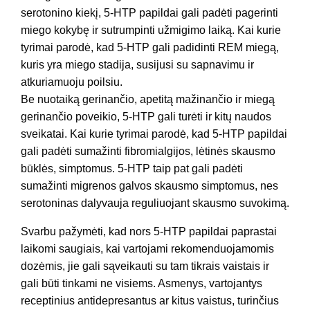
serotonino kiekį, 5-HTP papildai gali padėti pagerinti
miego kokybę ir sutrumpinti užmigimo laiką. Kai kurie
tyrimai parodė, kad 5-HTP gali padidinti REM miegą,
kuris yra miego stadija, susijusi su sapnavimu ir
atkuriamuoju poilsiu.
Be nuotaiką gerinančio, apetitą mažinančio ir miegą
gerinančio poveikio, 5-HTP gali turėti ir kitų naudos
sveikatai. Kai kurie tyrimai parodė, kad 5-HTP papildai
gali padėti sumažinti fibromialgijos, lėtinės skausmo
būklės, simptomus. 5-HTP taip pat gali padėti
sumažinti migrenos galvos skausmo simptomus, nes
serotoninas dalyvauja reguliuojant skausmo suvokimą.
Svarbu pažymėti, kad nors 5-HTP papildai paprastai
laikomi saugiais, kai vartojami rekomenduojamomis
dozėmis, jie gali sąveikauti su tam tikrais vaistais ir
gali būti tinkami ne visiems. Asmenys, vartojantys
receptinius antidepresantus ar kitus vaistus, turinčius