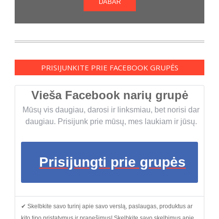
DABAR
PRISIJUNKITE PRIE FACEBOOK GRUPĖS
Vieša Facebook narių grupė
Mūsų vis daugiau, darosi ir linksmiau, bet norisi dar
daugiau. Prisijunk prie mūsų, mes laukiam ir jūsų.
Prisijungti prie grupės
✔ Skelbkite savo turinį apie savo verslą, paslaugas, produktus ar
kito tipo pristatymus ir pranešimus! Skelbkite savo skelbimus apie