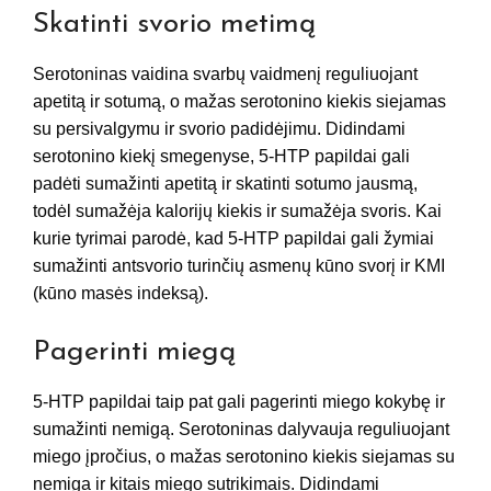
Skatinti svorio metimą
Serotoninas vaidina svarbų vaidmenį reguliuojant
apetitą ir sotumą, o mažas serotonino kiekis siejamas
su persivalgymu ir svorio padidėjimu. Didindami
serotonino kiekį smegenyse, 5-HTP papildai gali
padėti sumažinti apetitą ir skatinti sotumo jausmą,
todėl sumažėja kalorijų kiekis ir sumažėja svoris. Kai
kurie tyrimai parodė, kad 5-HTP papildai gali žymiai
sumažinti antsvorio turinčių asmenų kūno svorį ir KMI
(kūno masės indeksą).
Pagerinti miegą
5-HTP papildai taip pat gali pagerinti miego kokybę ir
sumažinti nemigą. Serotoninas dalyvauja reguliuojant
miego įpročius, o mažas serotonino kiekis siejamas su
nemiga ir kitais miego sutrikimais. Didindami