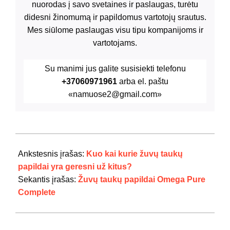
nuorodas į savo svetaines ir paslaugas, turėtu
didesni žinomumą ir papildomus vartotojų srautus.
Mes siūlome paslaugas visu tipu kompanijoms ir
vartotojams.
Su manimi jus galite susisiekti telefonu
+37060971961
arba el. paštu
«namuose2@gmail.com»
2024-
07-
Ankstesnis įrašas:
Kuo kai kurie žuvų taukų
29
papildai yra geresni už kitus?
Sekantis įrašas:
Žuvų taukų papildai Omega Pure
Complete