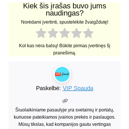
Kiek šis įrašas buvo jums
naudingas?
Norėdami įvertinti, spustelėkite žvaigždutę!
Kol kas nėra balsų! Būkite pirmas įvertinęs šį
pranešimą.
Paskelbė:
VIP Spauda
Šiuolaikiniame pasaulyje yra svetainių ir portalų,
kuriuose pateikiamos įvairios prekės ir paslaugos.
Mūsų tikslas, kad kompanijos gautu vertingas