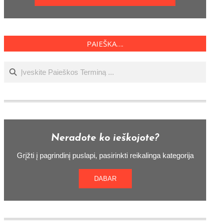
PAIEŠKA….
Ieškoti
Neradote ko ieškojote?
Grįžti į pagrindinį puslapi, pasirinkti reikalinga kategorija
DABAR