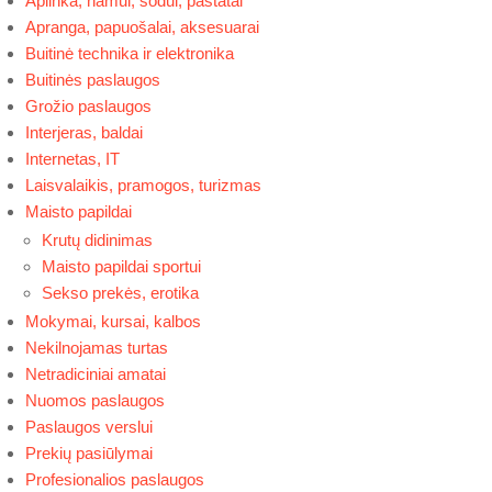
Aplinka, namui, sodui, pastatai
Apranga, papuošalai, aksesuarai
Buitinė technika ir elektronika
Buitinės paslaugos
Grožio paslaugos
Interjeras, baldai
Internetas, IT
Laisvalaikis, pramogos, turizmas
Maisto papildai
Krutų didinimas
Maisto papildai sportui
Sekso prekės, erotika
Mokymai, kursai, kalbos
Nekilnojamas turtas
Netradiciniai amatai
Nuomos paslaugos
Paslaugos verslui
Prekių pasiūlymai
Profesionalios paslaugos