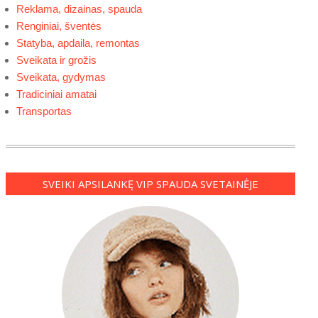
Reklama, dizainas, spauda
Renginiai, šventės
Statyba, apdaila, remontas
Sveikata ir grožis
Sveikata, gydymas
Tradiciniai amatai
Transportas
SVEIKI APSILANKĘ VIP SPAUDA SVETAINĖJE