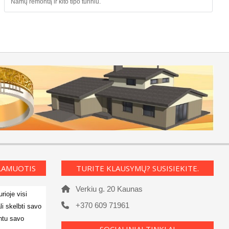
Namų remontą ir kito tipo turiniu.
KLAMUOTIS
TURITE KLAUSYMŲ? SUSISIEKITE.
Verkiu g. 20 Kaunas
rioje visi
+370 609 71961
li skelbti savo
ntu savo
SOCIALINIAI TINKLAI