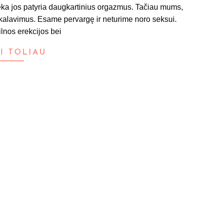
ų dėka jos patyria daugkartinius orgazmus. Tačiau mums,
ikalavimus. Esame pervargę ir neturime noro seksui.
lnos erekcijos bei
I TOLIAU