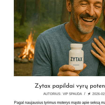
Zytax papildai vyrų potenc
2026-
AUTORIUS:
VIP SPAUDA
🗲
2026-02
02-
Pagal naujausius tyrimus moterys mąsto apie seksą maž
28