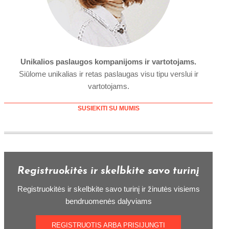
Unikalios paslaugos kompanijoms ir vartotojams.
Siūlome unikalias ir retas paslaugas visu tipu verslui ir
vartotojams.
SUSIEKITI SU MUMIS
Registruokitės ir skelbkite savo turinį
Registruokitės ir skelbkite savo turinį ir žinutės visiems
bendruomenės dalyviams
REGISTRUOTIS ARBA PRISIJUNGTI