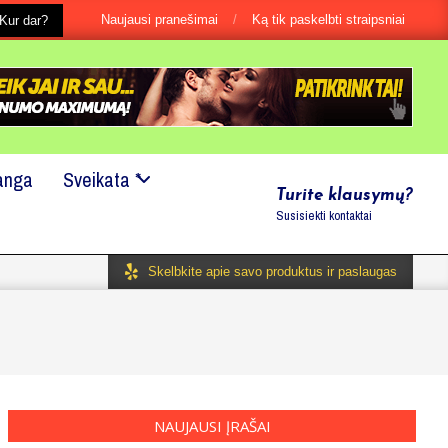
Naujausi pranešimai
Ką tik paskelbti straipsniai
s, net jei tai būtu ir labai maža smulkmena?
Kur dar?
Mes mielai padė
anga
Sveikata *
Turite klausymų?
Susisiekti kontaktai
Skelbkite apie savo produktus ir paslaugas
NAUJAUSI ĮRAŠAI