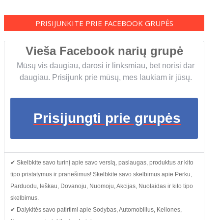
PRISIJUNKITE PRIE FACEBOOK GRUPĖS
Vieša Facebook narių grupė
Mūsų vis daugiau, darosi ir linksmiau, bet norisi dar
daugiau. Prisijunk prie mūsų, mes laukiam ir jūsų.
Prisijungti prie grupės
✔ Skelbkite savo turinį apie savo verslą, paslaugas, produktus ar kito
tipo pristatymus ir pranešimus! Skelbkite savo skelbimus apie Perku,
Parduodu, Ieškau, Dovanoju, Nuomoju, Akcijas, Nuolaidas ir kito tipo
skelbimus.
✔ Dalykitės savo patirtimi apie Sodybas, Automobilius, Keliones,