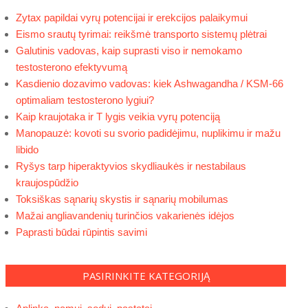
Zytax papildai vyrų potencijai ir erekcijos palaikymui
Eismo srautų tyrimai: reikšmė transporto sistemų plėtrai
Galutinis vadovas, kaip suprasti viso ir nemokamo
testosterono efektyvumą
Kasdienio dozavimo vadovas: kiek Ashwagandha / KSM-66
optimaliam testosterono lygiui?
Kaip kraujotaka ir T lygis veikia vyrų potenciją
Manopauzė: kovoti su svorio padidėjimu, nuplikimu ir mažu
libido
Ryšys tarp hiperaktyvios skydliaukės ir nestabilaus
kraujospūdžio
Toksiškas sąnarių skystis ir sąnarių mobilumas
Mažai angliavandenių turinčios vakarienės idėjos
Paprasti būdai rūpintis savimi
PASIRINKITE KATEGORIJĄ