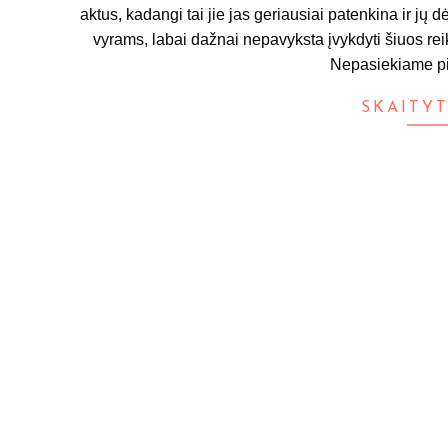
aktus, kadangi tai jie jas geriausiai patenkina ir j
vyrams, labai dažnai nepavyksta įvykdyti šiuos re
Nepasiekiame pi
SKAITYT